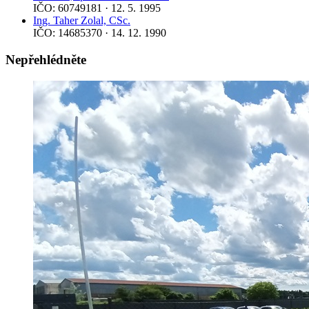
IČO: 60749181 · 12. 5. 1995
Ing. Taher Zolal, CSc.
IČO: 14685370 · 14. 12. 1990
Nepřehlédněte