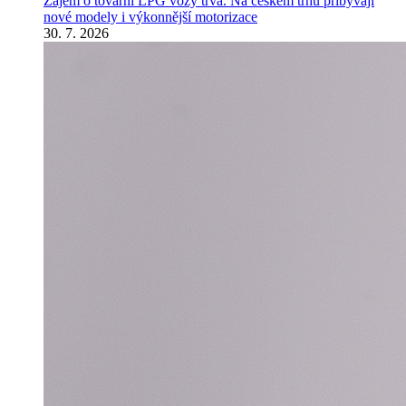
Zájem o tovární LPG vozy trvá. Na českém trhu přibývají
nové modely i výkonnější motorizace
30. 7. 2026