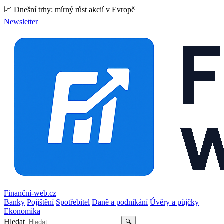
📈 Dnešní trhy: mírný růst akcií v Evropě
Newsletter
Finanční-web.cz
Banky
Pojištění
Spotřebitel
Daně a podnikání
Úvěry a půjčky
Ekonomika
Hledat
🔍