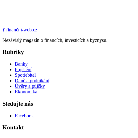
ƒ
finanční-web.cz
Nezávislý magazín o financích, investicích a byznysu.
Rubriky
Banky
Pojištění
Spotřebitel
Daně a podnikání
Úvěry a půjčky
Ekonomika
Sledujte nás
Facebook
Kontakt