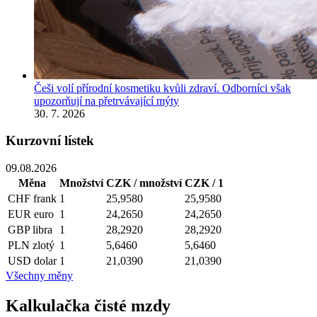
Češi volí přírodní kosmetiku kvůli zdraví. Odborníci však
upozorňují na přetrvávající mýty
30. 7. 2026
Kurzovní lístek
09.08.2026
Měna
Množství
CZK / množství
CZK / 1
CHF
frank
1
25,9580
25,9580
EUR
euro
1
24,2650
24,2650
GBP
libra
1
28,2920
28,2920
PLN
zlotý
1
5,6460
5,6460
USD
dolar
1
21,0390
21,0390
Všechny měny
Kalkulačka čisté mzdy