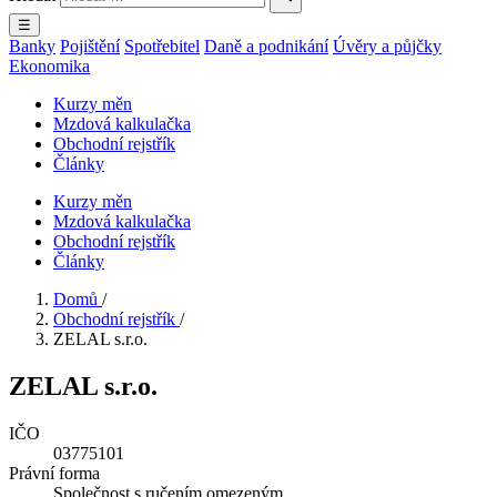
☰
Banky
Pojištění
Spotřebitel
Daně a podnikání
Úvěry a půjčky
Ekonomika
Kurzy měn
Mzdová kalkulačka
Obchodní rejstřík
Články
Kurzy měn
Mzdová kalkulačka
Obchodní rejstřík
Články
Domů
/
Obchodní rejstřík
/
ZELAL s.r.o.
ZELAL s.r.o.
IČO
03775101
Právní forma
Společnost s ručením omezeným