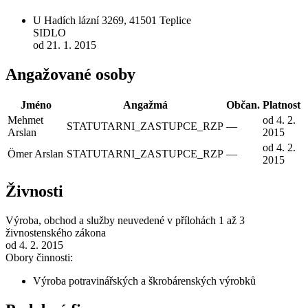
U Hadích lázní 3269, 41501 Teplice
SIDLO
od 21. 1. 2015
Angažované osoby
Jméno
Angažmá
Občan.
Platnost
Mehmet
od 4. 2.
STATUTARNI_ZASTUPCE_RZP
—
Arslan
2015
od 4. 2.
Ömer Arslan
STATUTARNI_ZASTUPCE_RZP
—
2015
Živnosti
Výroba, obchod a služby neuvedené v přílohách 1 až 3
živnostenského zákona
od 4. 2. 2015
Obory činnosti:
Výroba potravinářských a škrobárenských výrobků