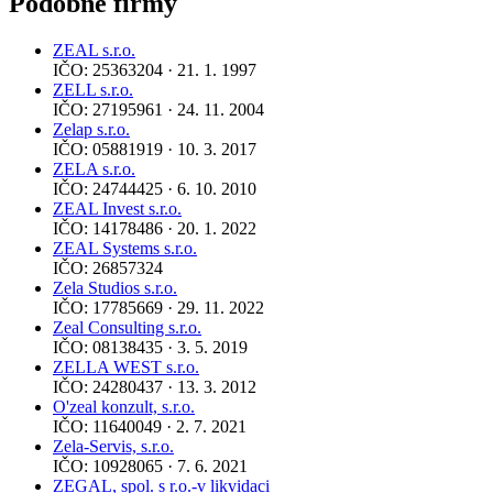
Podobné firmy
ZEAL s.r.o.
IČO: 25363204 · 21. 1. 1997
ZELL s.r.o.
IČO: 27195961 · 24. 11. 2004
Zelap s.r.o.
IČO: 05881919 · 10. 3. 2017
ZELA s.r.o.
IČO: 24744425 · 6. 10. 2010
ZEAL Invest s.r.o.
IČO: 14178486 · 20. 1. 2022
ZEAL Systems s.r.o.
IČO: 26857324
Zela Studios s.r.o.
IČO: 17785669 · 29. 11. 2022
Zeal Consulting s.r.o.
IČO: 08138435 · 3. 5. 2019
ZELLA WEST s.r.o.
IČO: 24280437 · 13. 3. 2012
O'zeal konzult, s.r.o.
IČO: 11640049 · 2. 7. 2021
Zela-Servis, s.r.o.
IČO: 10928065 · 7. 6. 2021
ZEGAL, spol. s r.o.-v likvidaci