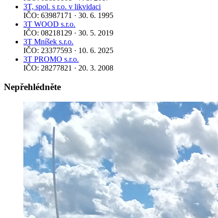
3T, spol. s r.o. v likvidaci
IČO: 63987171 · 30. 6. 1995
3T WOOD s.r.o.
IČO: 08218129 · 30. 5. 2019
3T Mníšek s.r.o.
IČO: 23377593 · 10. 6. 2025
3T PROMO s.r.o.
IČO: 28277821 · 20. 3. 2008
Nepřehlédněte