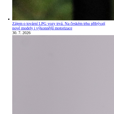
Zájem o tovární LPG vozy trvá. Na českém trhu přibývají
nové modely i výkonnější motorizace
30. 7. 2026