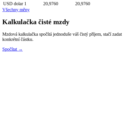
USD
dolar
1
20,9760
20,9760
Všechny měny
Kalkulačka čisté mzdy
Mzdová kalkulačka spočítá jednoduše váš čistý příjem, stačí zadat
konkrétní částku.
Spočítat →