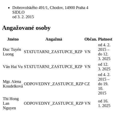
Dobrovolského 491/1, Chodov, 14900 Praha 4
SIDLO
od 3. 2. 2015
Angažované osoby
Jméno
Angažmá
Občan.
Platnost
od 4. 2.
Đuc Tuyén
2015 –
STATUTARNI_ZASTUPCE_RZP
VN
Luong
do 12.
3. 2025
od 12.
Văn Hai Vu
STATUTARNI_ZASTUPCE_RZP
VN
3. 2025
od 4. 2.
2015 –
Mgr. Alena
ODPOVEDNY_ZASTUPCE_RZP
CZ
do 19.
Koudelková
10.
2015
Thi Hong
od 16.
Lan
ODPOVEDNY_ZASTUPCE_RZP
VN
1. 2025
Nguyen