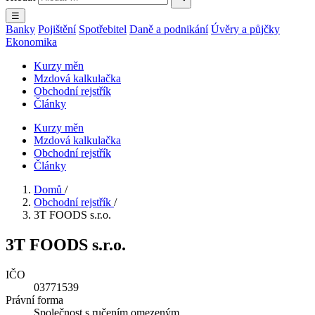
☰
Banky
Pojištění
Spotřebitel
Daně a podnikání
Úvěry a půjčky
Ekonomika
Kurzy měn
Mzdová kalkulačka
Obchodní rejstřík
Články
Kurzy měn
Mzdová kalkulačka
Obchodní rejstřík
Články
Domů
/
Obchodní rejstřík
/
3T FOODS s.r.o.
3T FOODS s.r.o.
IČO
03771539
Právní forma
Společnost s ručením omezeným