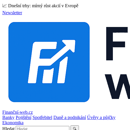
📈 Dnešní trhy: mírný růst akcií v Evropě
Newsletter
Finanční-web.cz
Banky
Pojištění
Spotřebitel
Daně a podnikání
Úvěry a půjčky
Ekonomika
Hledat
🔍