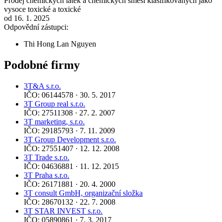
Prodej chemických látek a chemických směsí klasifikovaných jako
vysoce toxické a toxické
od 16. 1. 2025
Odpovědní zástupci:
Thi Hong Lan Nguyen
Podobné firmy
3T&A s.r.o.
IČO: 06144578 · 30. 5. 2017
3T Group real s.r.o.
IČO: 27511308 · 27. 2. 2007
3T marketing, s.r.o.
IČO: 29185793 · 7. 11. 2009
3T Group Development s.r.o.
IČO: 27551407 · 12. 12. 2008
3T Trade s.r.o.
IČO: 04636881 · 11. 12. 2015
3T Praha s.r.o.
IČO: 26171881 · 20. 4. 2000
3T consult GmbH, organizační složka
IČO: 28670132 · 22. 7. 2008
3T STAR INVEST s.r.o.
IČO: 05890861 · 7. 3. 2017