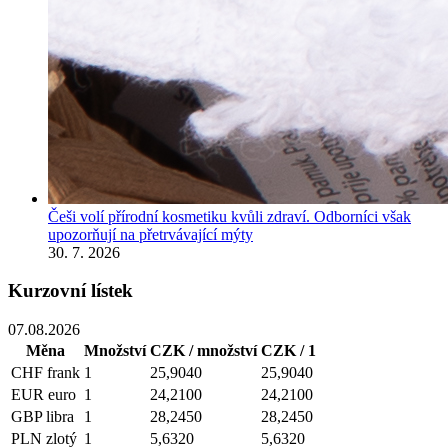
Češi volí přírodní kosmetiku kvůli zdraví. Odborníci však
upozorňují na přetrvávající mýty
30. 7. 2026
Kurzovní lístek
07.08.2026
Měna
Množství
CZK / množství
CZK / 1
CHF
frank
1
25,9040
25,9040
EUR
euro
1
24,2100
24,2100
GBP
libra
1
28,2450
28,2450
PLN
zlotý
1
5,6320
5,6320