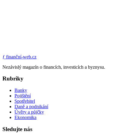
ƒ
finanční-web.cz
Nezávislý magazín o financích, investicích a byznysu.
Rubriky
Banky
Pojištění
Spotřebitel
Daně a podnikání
Úvěry a půjčky
Ekonomika
Sledujte nás