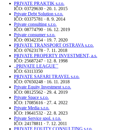
PRIVATE PRAKTIK s.r.o.
IČO: 03729630 · 20. 1. 2015
Private Debt Solution s.r.o.
IČO: 03375781 · 8. 9. 2014
Private consulting s.r.o.
IČO: 08774790 · 16. 12. 2019
Private consumer s.r.o.
IČO: 09342354 · 19. 7. 2020
PRIVATE TRANSPORT OSTRAVA s.r.o.
IČO: 07623178 · 7. 11. 2018
PRIVATE PROPERTY INVESTMENT, a.s.
IČO: 25687247 · 12. 8. 1998
,,PRIVATE LEAGUE´´
IČO: 63113350
PRIVATE SAFARI TRAVEL s.r.o.
IČO: 07650248 · 16. 11. 2018
Private Equity Investment s.r.o.
IČO: 08125562 · 29. 4. 2019
Private Space s.r.o.
IČO: 17085616 · 27. 4. 2022
Private Media s.r.o.
IČO: 19641532 · 22. 8. 2023
Private Service spol. s r.o.
IČO: 24178811 · 7. 12. 2011
PRIVATE EQUITY CONSULTING s.r.o.