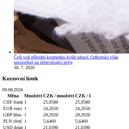
Češi volí přírodní kosmetiku kvůli zdraví. Odborníci však
upozorňují na přetrvávající mýty
30. 7. 2026
Kurzovní lístek
09.08.2026
Měna
Množství
CZK / množství
CZK / 1
CHF
frank
1
25,9580
25,9580
EUR
euro
1
24,2650
24,2650
GBP
libra
1
28,2920
28,2920
PLN
zlotý
1
5,6460
5,6460
USD
dolar
1
21,0390
21,0390