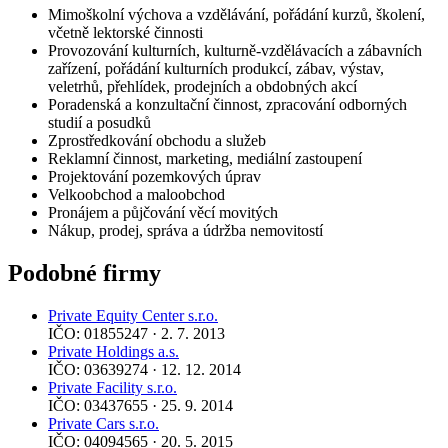
Mimoškolní výchova a vzdělávání, pořádání kurzů, školení,
včetně lektorské činnosti
Provozování kulturních, kulturně-vzdělávacích a zábavních
zařízení, pořádání kulturních produkcí, zábav, výstav,
veletrhů, přehlídek, prodejních a obdobných akcí
Poradenská a konzultační činnost, zpracování odborných
studií a posudků
Zprostředkování obchodu a služeb
Reklamní činnost, marketing, mediální zastoupení
Projektování pozemkových úprav
Velkoobchod a maloobchod
Pronájem a půjčování věcí movitých
Nákup, prodej, správa a údržba nemovitostí
Podobné firmy
Private Equity Center s.r.o.
IČO: 01855247 · 2. 7. 2013
Private Holdings a.s.
IČO: 03639274 · 12. 12. 2014
Private Facility s.r.o.
IČO: 03437655 · 25. 9. 2014
Private Cars s.r.o.
IČO: 04094565 · 20. 5. 2015