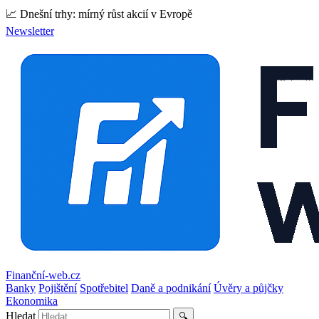
📈 Dnešní trhy: mírný růst akcií v Evropě
Newsletter
Finanční-web.cz
Banky
Pojištění
Spotřebitel
Daně a podnikání
Úvěry a půjčky
Ekonomika
Hledat
🔍