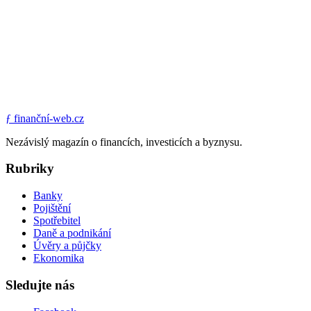
ƒ
finanční-web.cz
Nezávislý magazín o financích, investicích a byznysu.
Rubriky
Banky
Pojištění
Spotřebitel
Daně a podnikání
Úvěry a půjčky
Ekonomika
Sledujte nás