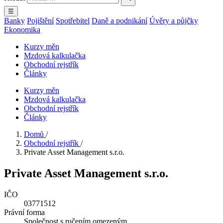
☰
Banky
Pojištění
Spotřebitel
Daně a podnikání
Úvěry a půjčky
Ekonomika
Kurzy měn
Mzdová kalkulačka
Obchodní rejstřík
Články
Kurzy měn
Mzdová kalkulačka
Obchodní rejstřík
Články
Domů
/
Obchodní rejstřík
/
Private Asset Management s.r.o.
Private Asset Management s.r.o.
IČO
03771512
Právní forma
Společnost s ručením omezeným