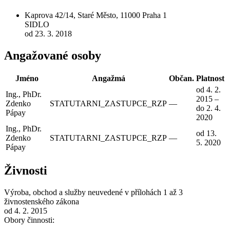
Kaprova 42/14, Staré Město, 11000 Praha 1
SIDLO
od 23. 3. 2018
Angažované osoby
Jméno
Angažmá
Občan.
Platnost
od 4. 2.
Ing., PhDr.
2015 –
Zdenko
STATUTARNI_ZASTUPCE_RZP
—
do 2. 4.
Pápay
2020
Ing., PhDr.
od 13.
Zdenko
STATUTARNI_ZASTUPCE_RZP
—
5. 2020
Pápay
Živnosti
Výroba, obchod a služby neuvedené v přílohách 1 až 3
živnostenského zákona
od 4. 2. 2015
Obory činnosti: