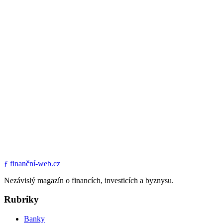
ƒ
finanční-web.cz
Nezávislý magazín o financích, investicích a byznysu.
Rubriky
Banky