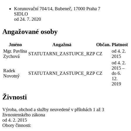
Korunovační 704/14, Bubeneč, 17000 Praha 7
SIDLO
od 24. 7. 2020
Angažované osoby
Jméno
Angažmá
Občan.
Platnost
Mgr. Pavlína
od 4. 2.
STATUTARNI_ZASTUPCE_RZP
CZ
Zychová
2015
od 4. 2.
2015 –
Radek
STATUTARNI_ZASTUPCE_RZP
CZ
do 6.
Novotný
12.
2019
Živnosti
Výroba, obchod a služby neuvedené v přílohách 1 až 3
živnostenského zákona
od 4. 2. 2015
Obory činnosti: