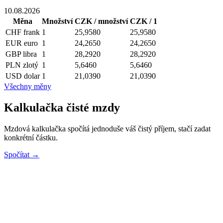
10.08.2026
Měna
Množství
CZK / množství
CZK / 1
CHF
frank
1
25,9580
25,9580
EUR
euro
1
24,2650
24,2650
GBP
libra
1
28,2920
28,2920
PLN
zlotý
1
5,6460
5,6460
USD
dolar
1
21,0390
21,0390
Všechny měny
Kalkulačka čisté mzdy
Mzdová kalkulačka spočítá jednoduše váš čistý příjem, stačí zadat
konkrétní částku.
Spočítat →