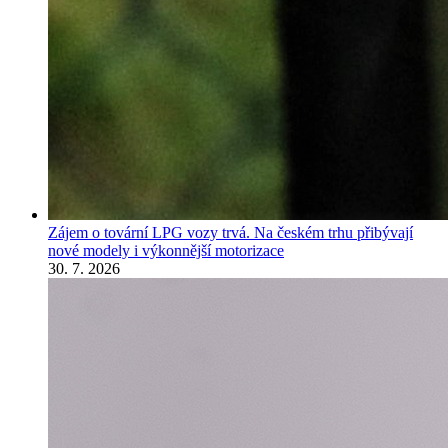
Zájem o tovární LPG vozy trvá. Na českém trhu přibývají
nové modely i výkonnější motorizace
30. 7. 2026