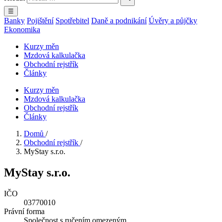
☰
Banky
Pojištění
Spotřebitel
Daně a podnikání
Úvěry a půjčky
Ekonomika
Kurzy měn
Mzdová kalkulačka
Obchodní rejstřík
Články
Kurzy měn
Mzdová kalkulačka
Obchodní rejstřík
Články
Domů
/
Obchodní rejstřík
/
MyStay s.r.o.
MyStay s.r.o.
IČO
03770010
Právní forma
Společnost s ručením omezeným