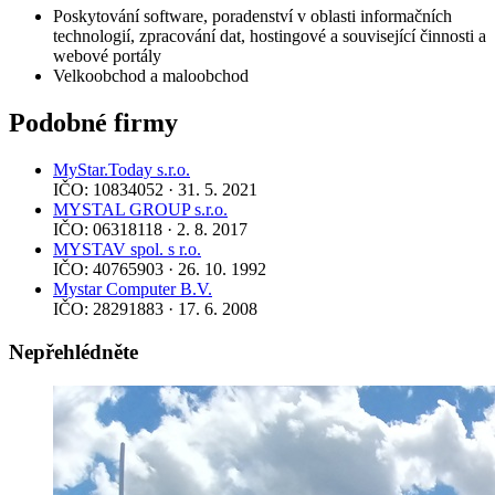
Poskytování software, poradenství v oblasti informačních
technologií, zpracování dat, hostingové a související činnosti a
webové portály
Velkoobchod a maloobchod
Podobné firmy
MyStar.Today s.r.o.
IČO: 10834052 · 31. 5. 2021
MYSTAL GROUP s.r.o.
IČO: 06318118 · 2. 8. 2017
MYSTAV spol. s r.o.
IČO: 40765903 · 26. 10. 1992
Mystar Computer B.V.
IČO: 28291883 · 17. 6. 2008
Nepřehlédněte