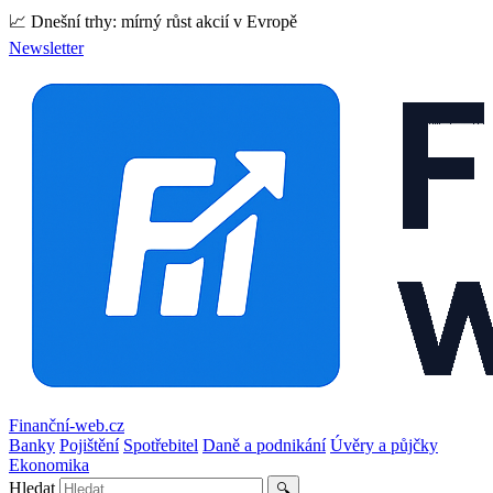
📈 Dnešní trhy: mírný růst akcií v Evropě
Newsletter
Finanční-web.cz
Banky
Pojištění
Spotřebitel
Daně a podnikání
Úvěry a půjčky
Ekonomika
Hledat
🔍