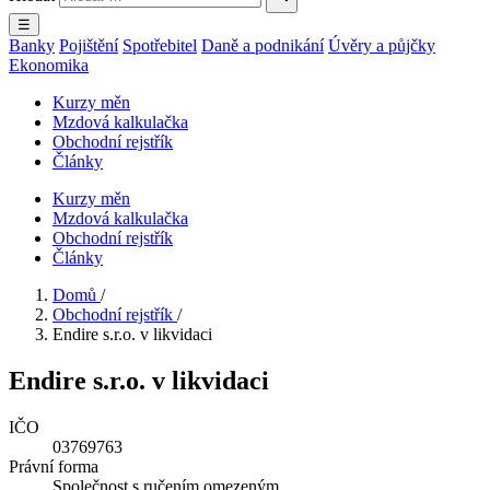
☰
Banky
Pojištění
Spotřebitel
Daně a podnikání
Úvěry a půjčky
Ekonomika
Kurzy měn
Mzdová kalkulačka
Obchodní rejstřík
Články
Kurzy měn
Mzdová kalkulačka
Obchodní rejstřík
Články
Domů
/
Obchodní rejstřík
/
Endire s.r.o. v likvidaci
Endire s.r.o. v likvidaci
IČO
03769763
Právní forma
Společnost s ručením omezeným