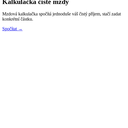
Kalkulačka čisté mzdy
Mzdová kalkulačka spočítá jednoduše váš čistý příjem, stačí zadat
konkrétní částku.
Spočítat →