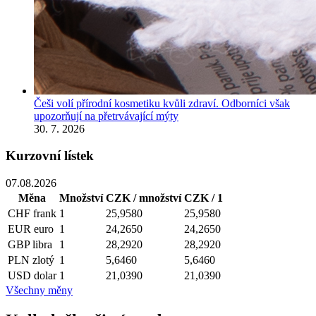
Češi volí přírodní kosmetiku kvůli zdraví. Odborníci však
upozorňují na přetrvávající mýty
30. 7. 2026
Kurzovní lístek
07.08.2026
Měna
Množství
CZK / množství
CZK / 1
CHF
frank
1
25,9580
25,9580
EUR
euro
1
24,2650
24,2650
GBP
libra
1
28,2920
28,2920
PLN
zlotý
1
5,6460
5,6460
USD
dolar
1
21,0390
21,0390
Všechny měny