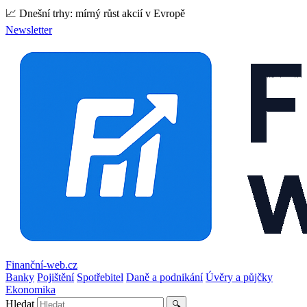
📈 Dnešní trhy: mírný růst akcií v Evropě
Newsletter
Finanční-web.cz
Banky
Pojištění
Spotřebitel
Daně a podnikání
Úvěry a půjčky
Ekonomika
Hledat
🔍