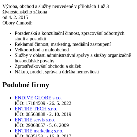
Výroba, obchod a služby neuvedené v přílohách 1 až 3
živnostenského zákona
od 4. 2. 2015
Obory činnosti:
Poradenská a konzultační činnost, zpracování odborných
studií a posudků
Reklamní činnost, marketing, mediální zastoupení
Velkoobchod a maloobchod
Služby v oblasti administrativní správy a služby organizačně
hospodářské povahy
Zprostředkování obchodu a služeb
Nákup, prodej, správa a údržba nemovitostí
Podobné firmy
ENDIVE GLOBE s.r.o.
IČO: 17184509 · 26. 5. 2022
ENTIRE TECH s.r.o.
IČO: 08563888 · 2. 10. 2019
ENTIRE servis s.r.o.
IČO: 29068657 · 5. 6. 2009
ENTIRE marketing s.r.o.
IČO: 06351581 · 16. 8. 2017