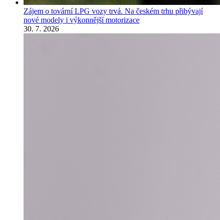
Zájem o tovární LPG vozy trvá. Na českém trhu přibývají
nové modely i výkonnější motorizace
30. 7. 2026