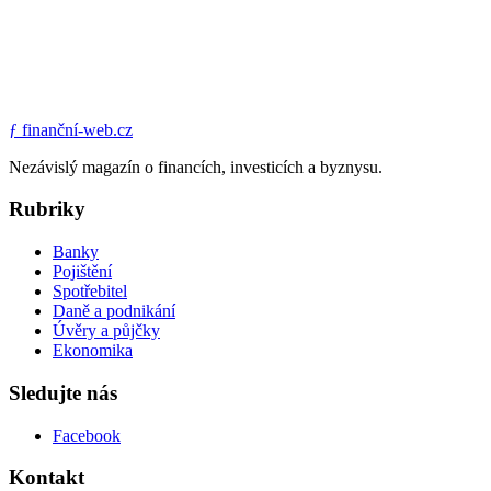
ƒ
finanční-web.cz
Nezávislý magazín o financích, investicích a byznysu.
Rubriky
Banky
Pojištění
Spotřebitel
Daně a podnikání
Úvěry a půjčky
Ekonomika
Sledujte nás
Facebook
Kontakt