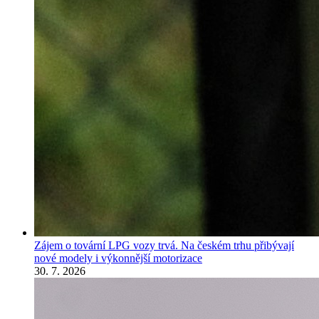
Zájem o tovární LPG vozy trvá. Na českém trhu přibývají
nové modely i výkonnější motorizace
30. 7. 2026