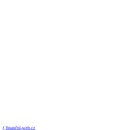
ƒ
finanční-web.cz