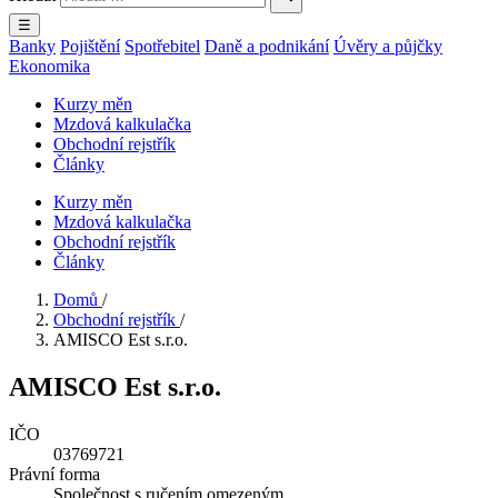
☰
Banky
Pojištění
Spotřebitel
Daně a podnikání
Úvěry a půjčky
Ekonomika
Kurzy měn
Mzdová kalkulačka
Obchodní rejstřík
Články
Kurzy měn
Mzdová kalkulačka
Obchodní rejstřík
Články
Domů
/
Obchodní rejstřík
/
AMISCO Est s.r.o.
AMISCO Est s.r.o.
IČO
03769721
Právní forma
Společnost s ručením omezeným