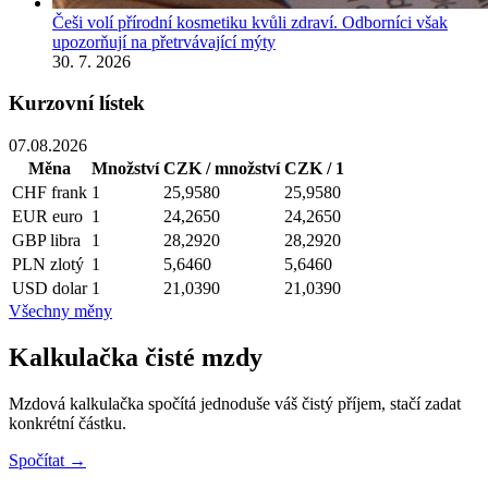
Češi volí přírodní kosmetiku kvůli zdraví. Odborníci však
upozorňují na přetrvávající mýty
30. 7. 2026
Kurzovní lístek
07.08.2026
Měna
Množství
CZK / množství
CZK / 1
CHF
frank
1
25,9580
25,9580
EUR
euro
1
24,2650
24,2650
GBP
libra
1
28,2920
28,2920
PLN
zlotý
1
5,6460
5,6460
USD
dolar
1
21,0390
21,0390
Všechny měny
Kalkulačka čisté mzdy
Mzdová kalkulačka spočítá jednoduše váš čistý příjem, stačí zadat
konkrétní částku.
Spočítat →