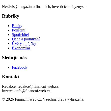
Nezávislý magazín o financích, investicích a byznysu.
Rubriky
Banky
Pojištění
Spotřebitel
Daně a podnikání
Úvěry a půjčky
Ekonomika
Sledujte nás
Facebook
Kontakt
Redakce: redakce@financni-web.cz
Inzerce: info@financni-web.cz
© 2026 Financni-web.cz. Všechna práva vyhrazena.