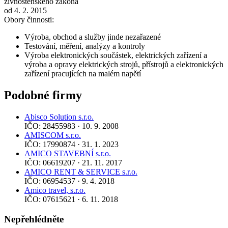
živnostenského zákona
od 4. 2. 2015
Obory činnosti:
Výroba, obchod a služby jinde nezařazené
Testování, měření, analýzy a kontroly
Výroba elektronických součástek, elektrických zařízení a
výroba a opravy elektrických strojů, přístrojů a elektronických
zařízení pracujících na malém napětí
Podobné firmy
Abisco Solution s.r.o.
IČO: 28455983 · 10. 9. 2008
AMISCOM s.r.o.
IČO: 17990874 · 31. 1. 2023
AMICO STAVEBNÍ s.r.o.
IČO: 06619207 · 21. 11. 2017
AMICO RENT & SERVICE s.r.o.
IČO: 06954537 · 9. 4. 2018
Amico travel, s.r.o.
IČO: 07615621 · 6. 11. 2018
Nepřehlédněte