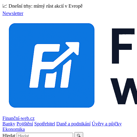
📈 Dnešní trhy: mírný růst akcií v Evropě
Newsletter
Finanční-web.cz
Banky
Pojištění
Spotřebitel
Daně a podnikání
Úvěry a půjčky
Ekonomika
Hledat
🔍