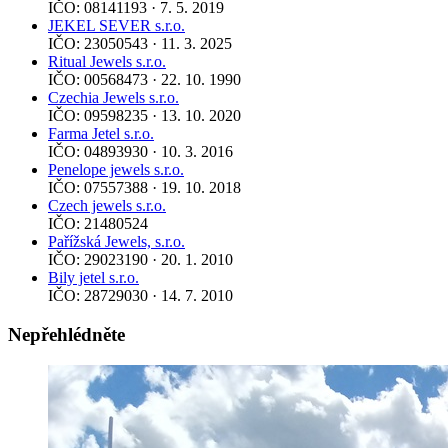
IČO: 08141193 · 7. 5. 2019
JEKEL SEVER s.r.o.
IČO: 23050543 · 11. 3. 2025
Ritual Jewels s.r.o.
IČO: 00568473 · 22. 10. 1990
Czechia Jewels s.r.o.
IČO: 09598235 · 13. 10. 2020
Farma Jetel s.r.o.
IČO: 04893930 · 10. 3. 2016
Penelope jewels s.r.o.
IČO: 07557388 · 19. 10. 2018
Czech jewels s.r.o.
IČO: 21480524
Pařížská Jewels, s.r.o.
IČO: 29023190 · 20. 1. 2010
Bily jetel s.r.o.
IČO: 28729030 · 14. 7. 2010
Nepřehlédněte