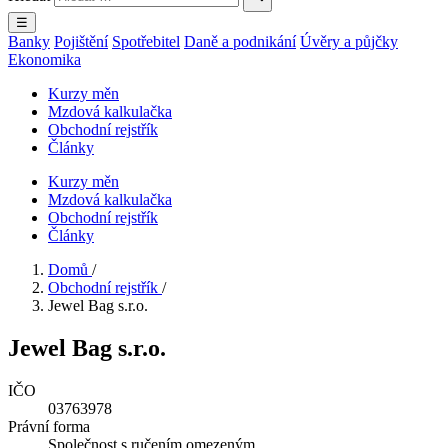
☰
Banky
Pojištění
Spotřebitel
Daně a podnikání
Úvěry a půjčky
Ekonomika
Kurzy měn
Mzdová kalkulačka
Obchodní rejstřík
Články
Kurzy měn
Mzdová kalkulačka
Obchodní rejstřík
Články
Domů
/
Obchodní rejstřík
/
Jewel Bag s.r.o.
Jewel Bag s.r.o.
IČO
03763978
Právní forma
Společnost s ručením omezeným