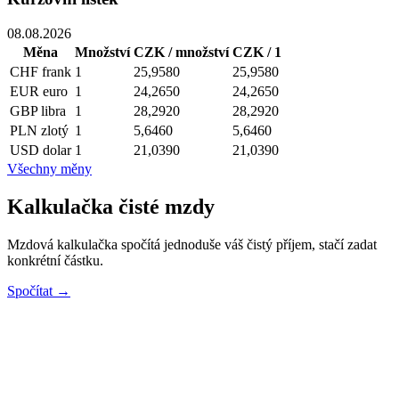
08.08.2026
Měna
Množství
CZK / množství
CZK / 1
CHF
frank
1
25,9580
25,9580
EUR
euro
1
24,2650
24,2650
GBP
libra
1
28,2920
28,2920
PLN
zlotý
1
5,6460
5,6460
USD
dolar
1
21,0390
21,0390
Všechny měny
Kalkulačka čisté mzdy
Mzdová kalkulačka spočítá jednoduše váš čistý příjem, stačí zadat
konkrétní částku.
Spočítat →