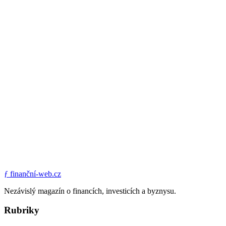
ƒ
finanční-web.cz
Nezávislý magazín o financích, investicích a byznysu.
Rubriky