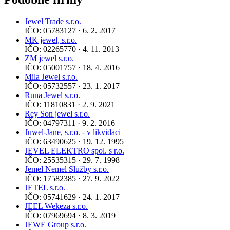
Jewel Trade s.r.o.
IČO: 05783127 · 6. 2. 2017
MK jewel, s.r.o.
IČO: 02265770 · 4. 11. 2013
ZM jewel s.r.o.
IČO: 05001757 · 18. 4. 2016
Mila Jewel s.r.o.
IČO: 05732557 · 23. 1. 2017
Runa Jewel s.r.o.
IČO: 11810831 · 2. 9. 2021
Rey Son jewel s.r.o.
IČO: 04797311 · 9. 2. 2016
Juwel-Jane, s.r.o. - v likvidaci
IČO: 63490625 · 19. 12. 1995
JEVEL ELEKTRO spol. s r.o.
IČO: 25535315 · 29. 7. 1998
Jemel Nemel Služby s.r.o.
IČO: 17582385 · 27. 9. 2022
JETEL s.r.o.
IČO: 05741629 · 24. 1. 2017
JEEL Wekeza s.r.o.
IČO: 07969694 · 8. 3. 2019
JEWE Group s.r.o.