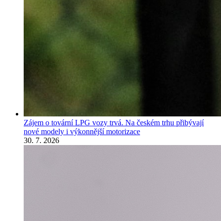
Zájem o tovární LPG vozy trvá. Na českém trhu přibývají
nové modely i výkonnější motorizace
30. 7. 2026