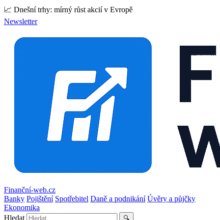
📈 Dnešní trhy: mírný růst akcií v Evropě
Newsletter
Finanční-web.cz
Banky
Pojištění
Spotřebitel
Daně a podnikání
Úvěry a půjčky
Ekonomika
Hledat
🔍