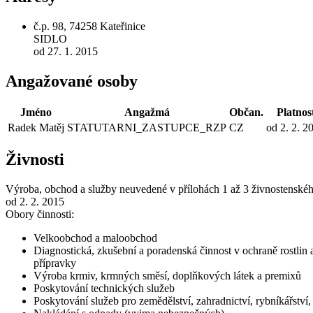
č.p. 98, 74258 Kateřinice
SIDLO
od 27. 1. 2015
Angažované osoby
Jméno
Angažmá
Občan.
Platnos
Radek Matěj
STATUTARNI_ZASTUPCE_RZP
CZ
od 2. 2. 2
Živnosti
Výroba, obchod a služby neuvedené v přílohách 1 až 3 živnostenské
od 2. 2. 2015
Obory činnosti:
Velkoobchod a maloobchod
Diagnostická, zkušební a poradenská činnost v ochraně rostlin 
přípravky
Výroba krmiv, krmných směsí, doplňkových látek a premixů
Poskytování technických služeb
Poskytování služeb pro zemědělství, zahradnictví, rybníkářství, 