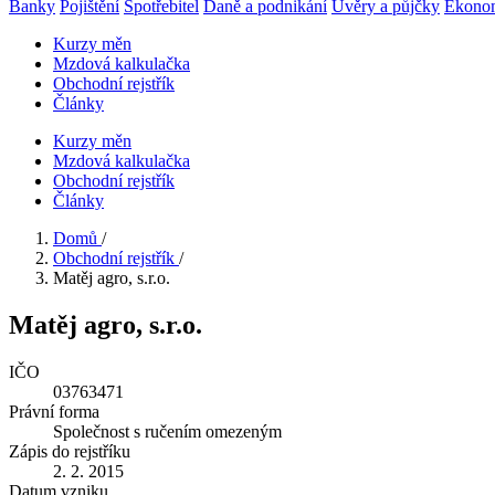
Banky
Pojištění
Spotřebitel
Daně a podnikání
Úvěry a půjčky
Ekono
Kurzy měn
Mzdová kalkulačka
Obchodní rejstřík
Články
Kurzy měn
Mzdová kalkulačka
Obchodní rejstřík
Články
Domů
/
Obchodní rejstřík
/
Matěj agro, s.r.o.
Matěj agro, s.r.o.
IČO
03763471
Právní forma
Společnost s ručením omezeným
Zápis do rejstříku
2. 2. 2015
Datum vzniku