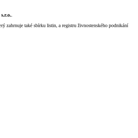
s.r.o.
.
rý zahrnuje také sbírku listin, a registru živnostenského podnikání