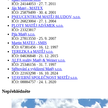
IČO: 24144053 · 27. 7. 2011
Ján Matej - MATEX
IČO: 25879499 · 30. 4. 2001
PNEUCENTRUM MATĚJ BLUDOV, s.r.o.
IČO: 26823004 · 27. 1. 2004
PLOTY MATĚJ ADÁMEK s.r.o.
IČO: 23323817
Pila Matěj s.r.o.
IČO: 27813550 · 25. 9. 2007
Martin MATEJ - SMIS
IČO: 67381456 · 16. 12. 1997
TEREZKA a MATĚJ s.r.o.
IČO: 04636848 · 21. 12. 2015
ALFA reality Matěj & Weiner s.r.o.
IČO: 25346156 · 31. 7. 1997
Stěhování a vyklízení Matěj s.r.o.
IČO: 22163298 · 16. 10. 2024
STAVEBNÍ SPOLEČNOST MATĚJ s.r.o.
IČO: 08884757 · 24. 1. 2020
Nepřehlédněte