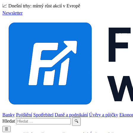
📈 Dnešní trhy: mírný růst akcií v Evropě
Newsletter
Banky
Pojištění
Spotřebitel
Daně a podnikání
Úvěry a půjčky
Ekono
Hledat
🔍
☰