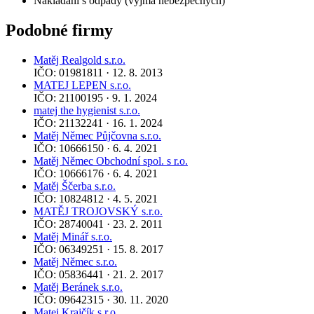
Nakládání s odpady (vyjma nebezpečných)
Podobné firmy
Matěj Realgold s.r.o.
IČO: 01981811 · 12. 8. 2013
MATEJ LEPEN s.r.o.
IČO: 21100195 · 9. 1. 2024
matej the hygienist s.r.o.
IČO: 21132241 · 16. 1. 2024
Matěj Němec Půjčovna s.r.o.
IČO: 10666150 · 6. 4. 2021
Matěj Němec Obchodní spol. s r.o.
IČO: 10666176 · 6. 4. 2021
Matěj Ščerba s.r.o.
IČO: 10824812 · 4. 5. 2021
MATĚJ TROJOVSKÝ s.r.o.
IČO: 28740041 · 23. 2. 2011
Matěj Minář s.r.o.
IČO: 06349251 · 15. 8. 2017
Matěj Němec s.r.o.
IČO: 05836441 · 21. 2. 2017
Matěj Beránek s.r.o.
IČO: 09642315 · 30. 11. 2020
Matej Krajčík s.r.o.