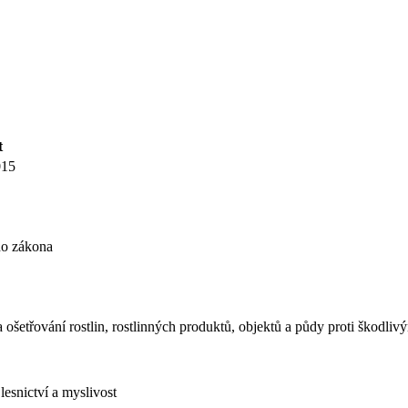
t
015
ho zákona
a ošetřování rostlin, rostlinných produktů, objektů a půdy proti škodl
lesnictví a myslivost