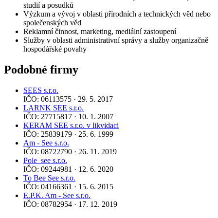
studií a posudků
Výzkum a vývoj v oblasti přírodních a technických věd nebo
společenských věd
Reklamní činnost, marketing, mediální zastoupení
Služby v oblasti administrativní správy a služby organizačně
hospodářské povahy
Podobné firmy
SEES s.r.o.
IČO: 06113575 · 29. 5. 2017
LARNK SEE s.r.o.
IČO: 27715817 · 10. 1. 2007
KERAM SEE s.r.o. v likvidaci
IČO: 25839179 · 25. 6. 1999
Am - See s.r.o.
IČO: 08722790 · 26. 11. 2019
Pole_see s.r.o.
IČO: 09244981 · 12. 6. 2020
To Bee See s.r.o.
IČO: 04166361 · 15. 6. 2015
E.P.K. Am - See s.r.o.
IČO: 08782954 · 17. 12. 2019