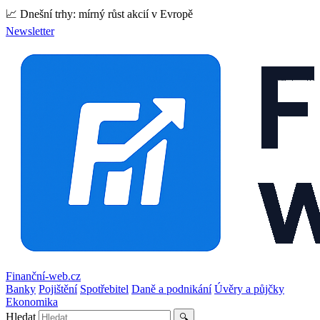
📈 Dnešní trhy: mírný růst akcií v Evropě
Newsletter
Finanční-web.cz
Banky
Pojištění
Spotřebitel
Daně a podnikání
Úvěry a půjčky
Ekonomika
Hledat
🔍