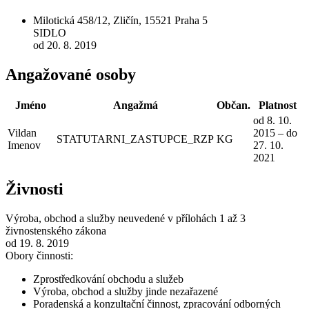
Milotická 458/12, Zličín, 15521 Praha 5
SIDLO
od 20. 8. 2019
Angažované osoby
Jméno
Angažmá
Občan.
Platnost
od 8. 10.
Vildan
2015 – do
STATUTARNI_ZASTUPCE_RZP
KG
Imenov
27. 10.
2021
Živnosti
Výroba, obchod a služby neuvedené v přílohách 1 až 3
živnostenského zákona
od 19. 8. 2019
Obory činnosti:
Zprostředkování obchodu a služeb
Výroba, obchod a služby jinde nezařazené
Poradenská a konzultační činnost, zpracování odborných