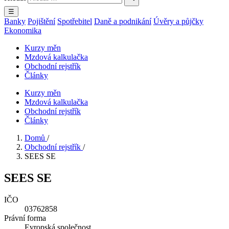
☰
Banky
Pojištění
Spotřebitel
Daně a podnikání
Úvěry a půjčky
Ekonomika
Kurzy měn
Mzdová kalkulačka
Obchodní rejstřík
Články
Kurzy měn
Mzdová kalkulačka
Obchodní rejstřík
Články
Domů
/
Obchodní rejstřík
/
SEES SE
SEES SE
IČO
03762858
Právní forma
Evropská společnost