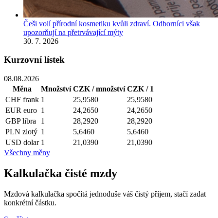
Češi volí přírodní kosmetiku kvůli zdraví. Odborníci však
upozorňují na přetrvávající mýty
30. 7. 2026
Kurzovní lístek
08.08.2026
Měna
Množství
CZK / množství
CZK / 1
CHF
frank
1
25,9580
25,9580
EUR
euro
1
24,2650
24,2650
GBP
libra
1
28,2920
28,2920
PLN
zlotý
1
5,6460
5,6460
USD
dolar
1
21,0390
21,0390
Všechny měny
Kalkulačka čisté mzdy
Mzdová kalkulačka spočítá jednoduše váš čistý příjem, stačí zadat
konkrétní částku.