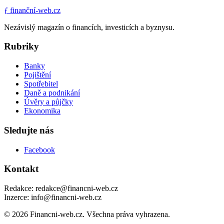
ƒ
finanční-web.cz
Nezávislý magazín o financích, investicích a byznysu.
Rubriky
Banky
Pojištění
Spotřebitel
Daně a podnikání
Úvěry a půjčky
Ekonomika
Sledujte nás
Facebook
Kontakt
Redakce: redakce@financni-web.cz
Inzerce: info@financni-web.cz
© 2026 Financni-web.cz. Všechna práva vyhrazena.