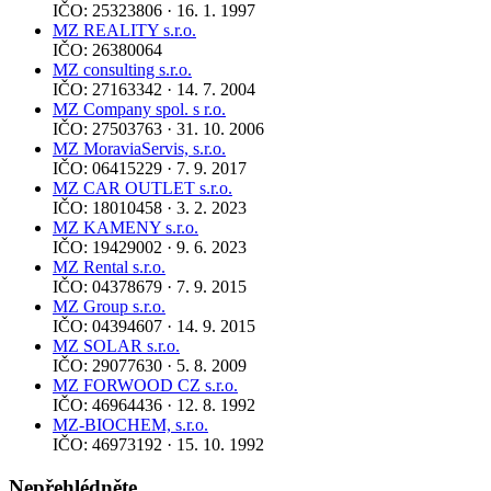
IČO: 25323806 · 16. 1. 1997
MZ REALITY s.r.o.
IČO: 26380064
MZ consulting s.r.o.
IČO: 27163342 · 14. 7. 2004
MZ Company spol. s r.o.
IČO: 27503763 · 31. 10. 2006
MZ MoraviaServis, s.r.o.
IČO: 06415229 · 7. 9. 2017
MZ CAR OUTLET s.r.o.
IČO: 18010458 · 3. 2. 2023
MZ KAMENY s.r.o.
IČO: 19429002 · 9. 6. 2023
MZ Rental s.r.o.
IČO: 04378679 · 7. 9. 2015
MZ Group s.r.o.
IČO: 04394607 · 14. 9. 2015
MZ SOLAR s.r.o.
IČO: 29077630 · 5. 8. 2009
MZ FORWOOD CZ s.r.o.
IČO: 46964436 · 12. 8. 1992
MZ-BIOCHEM, s.r.o.
IČO: 46973192 · 15. 10. 1992
Nepřehlédněte