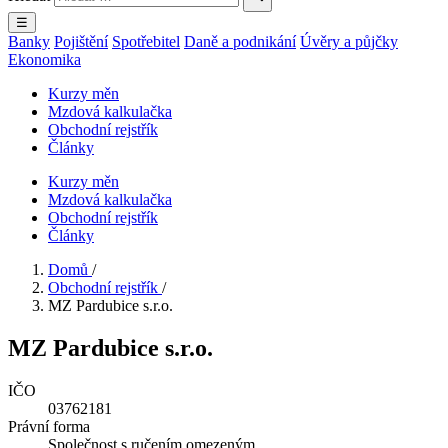
☰
Banky
Pojištění
Spotřebitel
Daně a podnikání
Úvěry a půjčky
Ekonomika
Kurzy měn
Mzdová kalkulačka
Obchodní rejstřík
Články
Kurzy měn
Mzdová kalkulačka
Obchodní rejstřík
Články
Domů
/
Obchodní rejstřík
/
MZ Pardubice s.r.o.
MZ Pardubice s.r.o.
IČO
03762181
Právní forma
Společnost s ručením omezeným