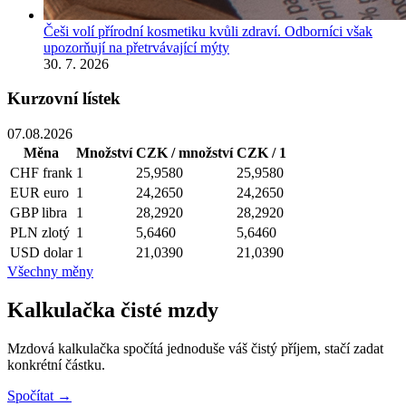
Češi volí přírodní kosmetiku kvůli zdraví. Odborníci však
upozorňují na přetrvávající mýty
30. 7. 2026
Kurzovní lístek
07.08.2026
Měna
Množství
CZK / množství
CZK / 1
CHF
frank
1
25,9580
25,9580
EUR
euro
1
24,2650
24,2650
GBP
libra
1
28,2920
28,2920
PLN
zlotý
1
5,6460
5,6460
USD
dolar
1
21,0390
21,0390
Všechny měny
Kalkulačka čisté mzdy
Mzdová kalkulačka spočítá jednoduše váš čistý příjem, stačí zadat
konkrétní částku.
Spočítat →