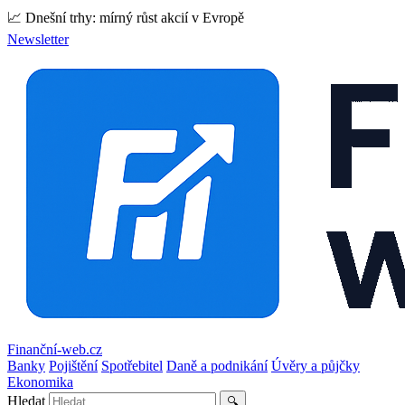
📈 Dnešní trhy: mírný růst akcií v Evropě
Newsletter
Finanční-web.cz
Banky
Pojištění
Spotřebitel
Daně a podnikání
Úvěry a půjčky
Ekonomika
Hledat
🔍