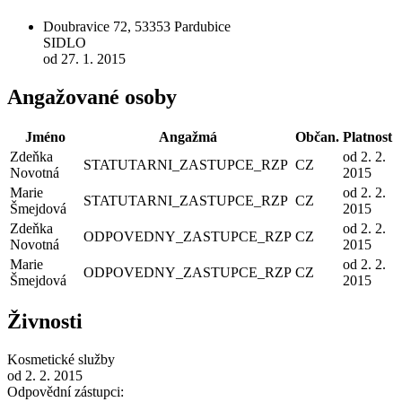
Doubravice 72, 53353 Pardubice
SIDLO
od 27. 1. 2015
Angažované osoby
Jméno
Angažmá
Občan.
Platnost
Zdeňka
od 2. 2.
STATUTARNI_ZASTUPCE_RZP
CZ
Novotná
2015
Marie
od 2. 2.
STATUTARNI_ZASTUPCE_RZP
CZ
Šmejdová
2015
Zdeňka
od 2. 2.
ODPOVEDNY_ZASTUPCE_RZP
CZ
Novotná
2015
Marie
od 2. 2.
ODPOVEDNY_ZASTUPCE_RZP
CZ
Šmejdová
2015
Živnosti
Kosmetické služby
od 2. 2. 2015
Odpovědní zástupci: