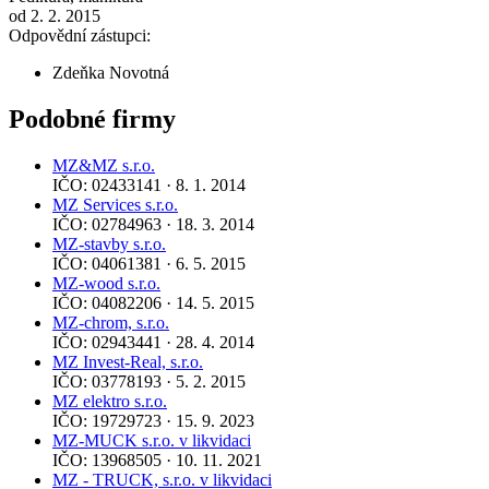
od 2. 2. 2015
Odpovědní zástupci:
Zdeňka Novotná
Podobné firmy
MZ&MZ s.r.o.
IČO: 02433141 · 8. 1. 2014
MZ Services s.r.o.
IČO: 02784963 · 18. 3. 2014
MZ-stavby s.r.o.
IČO: 04061381 · 6. 5. 2015
MZ-wood s.r.o.
IČO: 04082206 · 14. 5. 2015
MZ-chrom, s.r.o.
IČO: 02943441 · 28. 4. 2014
MZ Invest-Real, s.r.o.
IČO: 03778193 · 5. 2. 2015
MZ elektro s.r.o.
IČO: 19729723 · 15. 9. 2023
MZ-MUCK s.r.o. v likvidaci
IČO: 13968505 · 10. 11. 2021
MZ - TRUCK, s.r.o. v likvidaci