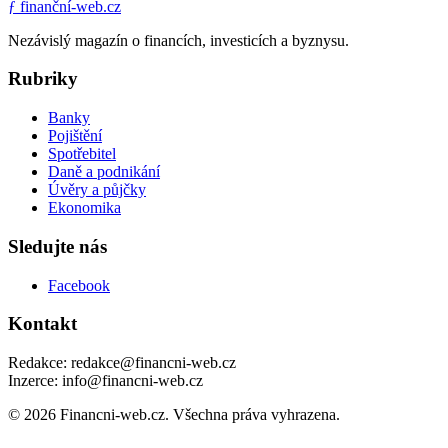
ƒ
finanční-web.cz
Nezávislý magazín o financích, investicích a byznysu.
Rubriky
Banky
Pojištění
Spotřebitel
Daně a podnikání
Úvěry a půjčky
Ekonomika
Sledujte nás
Facebook
Kontakt
Redakce: redakce@financni-web.cz
Inzerce: info@financni-web.cz
© 2026 Financni-web.cz. Všechna práva vyhrazena.