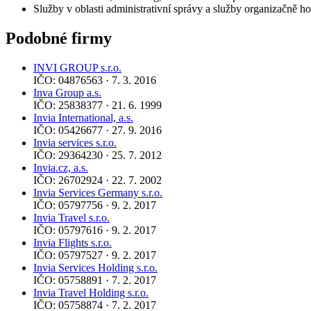
Služby v oblasti administrativní správy a služby organizačně 
Podobné firmy
INVI GROUP s.r.o.
IČO: 04876563 · 7. 3. 2016
Inva Group a.s.
IČO: 25838377 · 21. 6. 1999
Invia International, a.s.
IČO: 05426677 · 27. 9. 2016
Invia services s.r.o.
IČO: 29364230 · 25. 7. 2012
Invia.cz, a.s.
IČO: 26702924 · 22. 7. 2002
Invia Services Germany s.r.o.
IČO: 05797756 · 9. 2. 2017
Invia Travel s.r.o.
IČO: 05797616 · 9. 2. 2017
Invia Flights s.r.o.
IČO: 05797527 · 9. 2. 2017
Invia Services Holding s.r.o.
IČO: 05758891 · 7. 2. 2017
Invia Travel Holding s.r.o.
IČO: 05758874 · 7. 2. 2017