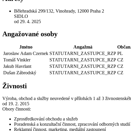
Bělehradská 299/132, Vinohrady, 12000 Praha 2
SIDLO
od 29. 4. 2025
Angažované osoby
Jméno
Angažmá
Občan
Jaroslaw Adam Czernek
STATUTARNI_ZASTUPCE_RZP
PL
Tomáš Vinkler
STATUTARNI_ZASTUPCE_RZP
CZ
Jakub Havrlant
STATUTARNI_ZASTUPCE_RZP
CZ
Dušan Zábrodský
STATUTARNI_ZASTUPCE_RZP
CZ
Živnosti
Výroba, obchod a služby neuvedené v přílohách 1 až 3 živnostenské
od 19. 2. 2015
Obory činnosti:
Zprostředkování obchodu a služeb
Poradenská a konzultační činnost, zpracování odborných studi
Reklamní činnost, marketing, mediální zastoupení