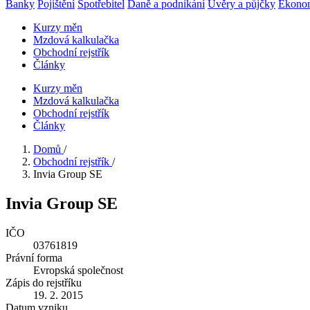
Banky
Pojištění
Spotřebitel
Daně a podnikání
Úvěry a půjčky
Ekono
Kurzy měn
Mzdová kalkulačka
Obchodní rejstřík
Články
Kurzy měn
Mzdová kalkulačka
Obchodní rejstřík
Články
Domů
/
Obchodní rejstřík
/
Invia Group SE
Invia Group SE
IČO
03761819
Právní forma
Evropská společnost
Zápis do rejstříku
19. 2. 2015
Datum vzniku