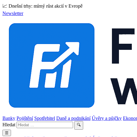
📈 Dnešní trhy: mírný růst akcií v Evropě
Newsletter
Banky
Pojištění
Spotřebitel
Daně a podnikání
Úvěry a půjčky
Ekono
Hledat
🔍
☰