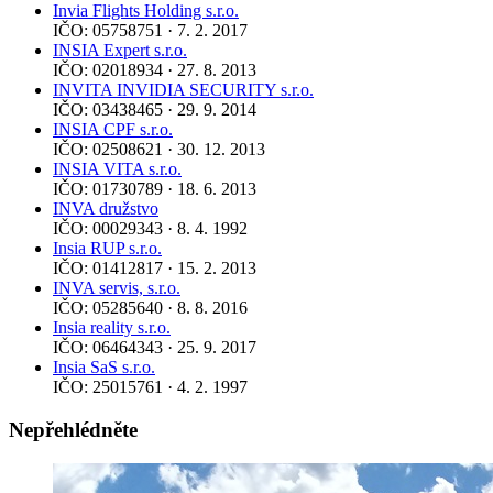
Invia Flights Holding s.r.o.
IČO: 05758751 · 7. 2. 2017
INSIA Expert s.r.o.
IČO: 02018934 · 27. 8. 2013
INVITA INVIDIA SECURITY s.r.o.
IČO: 03438465 · 29. 9. 2014
INSIA CPF s.r.o.
IČO: 02508621 · 30. 12. 2013
INSIA VITA s.r.o.
IČO: 01730789 · 18. 6. 2013
INVA družstvo
IČO: 00029343 · 8. 4. 1992
Insia RUP s.r.o.
IČO: 01412817 · 15. 2. 2013
INVA servis, s.r.o.
IČO: 05285640 · 8. 8. 2016
Insia reality s.r.o.
IČO: 06464343 · 25. 9. 2017
Insia SaS s.r.o.
IČO: 25015761 · 4. 2. 1997
Nepřehlédněte