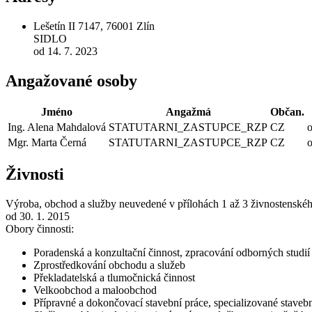
Lešetín II 7147, 76001 Zlín
SIDLO
od 14. 7. 2023
Angažované osoby
Jméno
Angažmá
Občan.
Ing. Alena Mahdalová
STATUTARNI_ZASTUPCE_RZP
CZ
o
Mgr. Marta Černá
STATUTARNI_ZASTUPCE_RZP
CZ
o
Živnosti
Výroba, obchod a služby neuvedené v přílohách 1 až 3 živnostenské
od 30. 1. 2015
Obory činnosti:
Poradenská a konzultační činnost, zpracování odborných studi
Zprostředkování obchodu a služeb
Překladatelská a tlumočnická činnost
Velkoobchod a maloobchod
Přípravné a dokončovací stavební práce, specializované stavebn