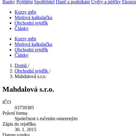
Banky
Pojištění
Spotřebitel
Daně a podnikání
Úvěry a půjčky
Ekono
Kurzy měn
Mzdová kalkulačka
Obchodní rejstřík
Články
Kurzy měn
Mzdová kalkulačka
Obchodní rejstřík
Články
Domů
/
Obchodní rejstřík
/
Mahdalová s.r.o.
Mahdalová s.r.o.
IČO
03759385
Právní forma
Společnost s ručením omezeným
Zápis do rejstříku
30. 1. 2015
Datum vzniku