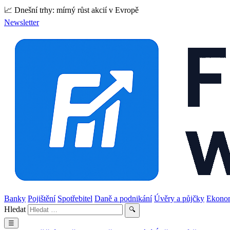
📈 Dnešní trhy: mírný růst akcií v Evropě
Newsletter
Banky
Pojištění
Spotřebitel
Daně a podnikání
Úvěry a půjčky
Ekono
Hledat
🔍
☰