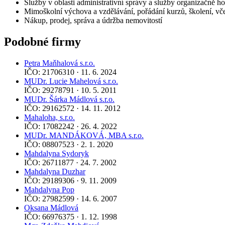
Služby v oblasti administrativní správy a služby organizačně 
Mimoškolní výchova a vzdělávání, pořádání kurzů, školení, vče
Nákup, prodej, správa a údržba nemovitostí
Podobné firmy
Petra Maňhalová s.r.o.
IČO: 21706310 · 11. 6. 2024
MUDr. Lucie Mahelová s.r.o.
IČO: 29278791 · 10. 5. 2011
MUDr. Šárka Mádlová s.r.o.
IČO: 29162572 · 14. 11. 2012
Mahaloha, s.r.o.
IČO: 17082242 · 26. 4. 2022
MUDr. MANDÁKOVÁ, MBA s.r.o.
IČO: 08807523 · 2. 1. 2020
Mahdalyna Sydoryk
IČO: 26711877 · 24. 7. 2002
Mahdalyna Duzhar
IČO: 29189306 · 9. 11. 2009
Mahdalyna Pop
IČO: 27982599 · 14. 6. 2007
Oksana Mádlová
IČO: 66976375 · 1. 12. 1998