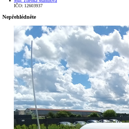
Mgr. Zdeňka Mahdiová
IČO: 12603937
Nepřehlédněte