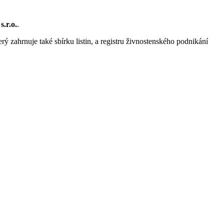
.r.o.
.
rý zahrnuje také sbírku listin, a registru živnostenského podnikání