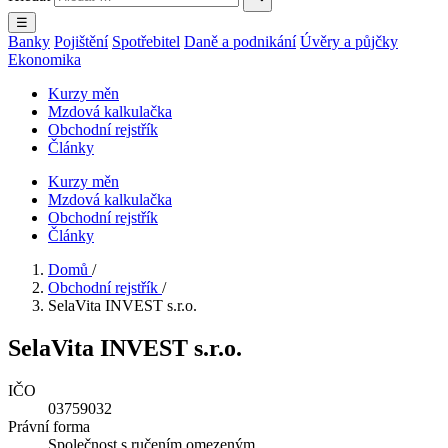
☰
Banky
Pojištění
Spotřebitel
Daně a podnikání
Úvěry a půjčky
Ekonomika
Kurzy měn
Mzdová kalkulačka
Obchodní rejstřík
Články
Kurzy měn
Mzdová kalkulačka
Obchodní rejstřík
Články
Domů
/
Obchodní rejstřík
/
SelaVita INVEST s.r.o.
SelaVita INVEST s.r.o.
IČO
03759032
Právní forma
Společnost s ručením omezeným