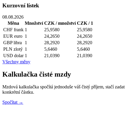
Kurzovní lístek
08.08.2026
Měna
Množství
CZK / množství
CZK / 1
CHF
frank
1
25,9580
25,9580
EUR
euro
1
24,2650
24,2650
GBP
libra
1
28,2920
28,2920
PLN
zlotý
1
5,6460
5,6460
USD
dolar
1
21,0390
21,0390
Všechny měny
Kalkulačka čisté mzdy
Mzdová kalkulačka spočítá jednoduše váš čistý příjem, stačí zadat
konkrétní částku.
Spočítat →