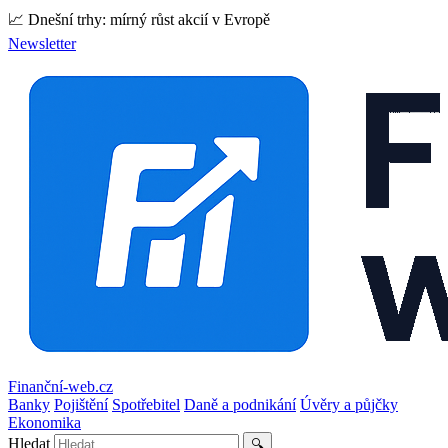
📈 Dnešní trhy: mírný růst akcií v Evropě
Newsletter
Finanční-web.cz
Banky
Pojištění
Spotřebitel
Daně a podnikání
Úvěry a půjčky
Ekonomika
Hledat
🔍