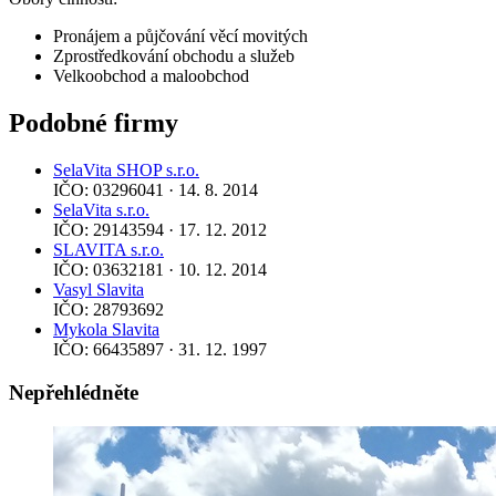
Pronájem a půjčování věcí movitých
Zprostředkování obchodu a služeb
Velkoobchod a maloobchod
Podobné firmy
SelaVita SHOP s.r.o.
IČO: 03296041 · 14. 8. 2014
SelaVita s.r.o.
IČO: 29143594 · 17. 12. 2012
SLAVITA s.r.o.
IČO: 03632181 · 10. 12. 2014
Vasyl Slavita
IČO: 28793692
Mykola Slavita
IČO: 66435897 · 31. 12. 1997
Nepřehlédněte