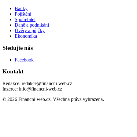
Banky
Pojištění
Spotřebitel
Daně a podnikání
Úvěry a půjčky
Ekonomika
Sledujte nás
Facebook
Kontakt
Redakce: redakce@financni-web.cz
Inzerce: info@financni-web.cz
© 2026 Financni-web.cz. Všechna práva vyhrazena.