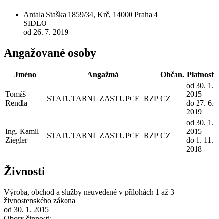
Antala Staška 1859/34, Krč, 14000 Praha 4
SIDLO
od 26. 7. 2019
Angažované osoby
Jméno
Angažmá
Občan.
Platnost
od 30. 1.
Tomáš
2015 –
STATUTARNI_ZASTUPCE_RZP
CZ
Rendla
do 27. 6.
2019
od 30. 1.
Ing. Kamil
2015 –
STATUTARNI_ZASTUPCE_RZP
CZ
Ziegler
do 1. 11.
2018
Živnosti
Výroba, obchod a služby neuvedené v přílohách 1 až 3
živnostenského zákona
od 30. 1. 2015
Obory činnosti: