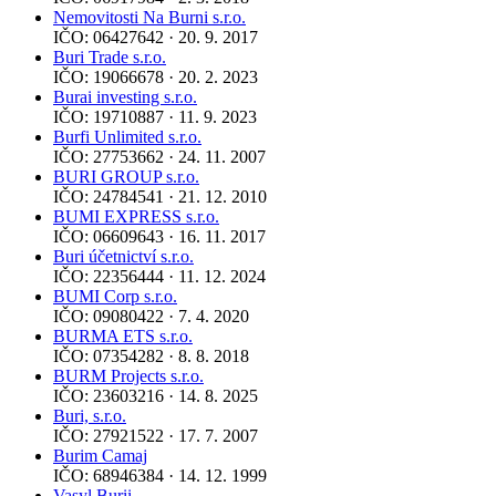
Nemovitosti Na Burni s.r.o.
IČO: 06427642 · 20. 9. 2017
Buri Trade s.r.o.
IČO: 19066678 · 20. 2. 2023
Burai investing s.r.o.
IČO: 19710887 · 11. 9. 2023
Burfi Unlimited s.r.o.
IČO: 27753662 · 24. 11. 2007
BURI GROUP s.r.o.
IČO: 24784541 · 21. 12. 2010
BUMI EXPRESS s.r.o.
IČO: 06609643 · 16. 11. 2017
Buri účetnictví s.r.o.
IČO: 22356444 · 11. 12. 2024
BUMI Corp s.r.o.
IČO: 09080422 · 7. 4. 2020
BURMA ETS s.r.o.
IČO: 07354282 · 8. 8. 2018
BURM Projects s.r.o.
IČO: 23603216 · 14. 8. 2025
Buri, s.r.o.
IČO: 27921522 · 17. 7. 2007
Burim Camaj
IČO: 68946384 · 14. 12. 1999
Vasyl Burii