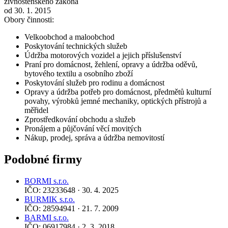
živnostenského zákona
od 30. 1. 2015
Obory činnosti:
Velkoobchod a maloobchod
Poskytování technických služeb
Údržba motorových vozidel a jejich příslušenství
Praní pro domácnost, žehlení, opravy a údržba oděvů,
bytového textilu a osobního zboží
Poskytování služeb pro rodinu a domácnost
Opravy a údržba potřeb pro domácnost, předmětů kulturní
povahy, výrobků jemné mechaniky, optických přístrojů a
měřidel
Zprostředkování obchodu a služeb
Pronájem a půjčování věcí movitých
Nákup, prodej, správa a údržba nemovitostí
Podobné firmy
BORMI s.r.o.
IČO: 23233648 · 30. 4. 2025
BURMIK s.r.o.
IČO: 28594941 · 21. 7. 2009
BARMI s.r.o.
IČO: 06917984 · 2. 3. 2018