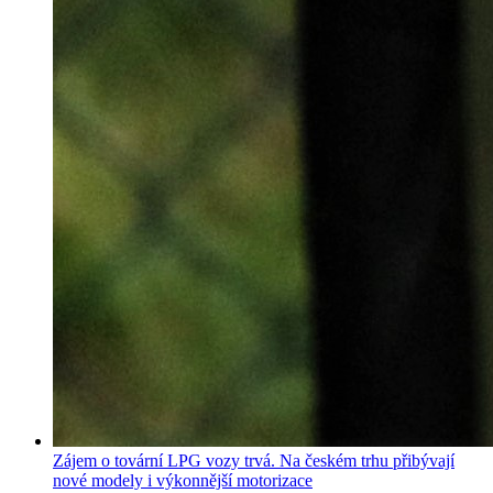
Zájem o tovární LPG vozy trvá. Na českém trhu přibývají
nové modely i výkonnější motorizace