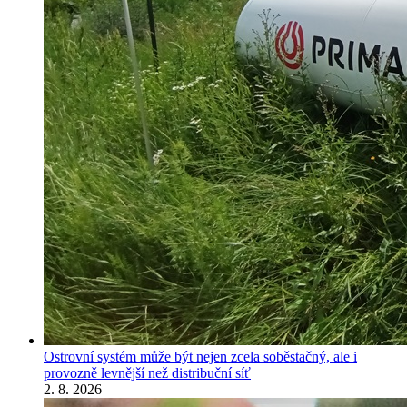
Ostrovní systém může být nejen zcela soběstačný, ale i
provozně levnější než distribuční síť
2. 8. 2026