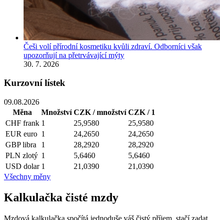
Češi volí přírodní kosmetiku kvůli zdraví. Odborníci však
upozorňují na přetrvávající mýty
30. 7. 2026
Kurzovní lístek
09.08.2026
Měna
Množství
CZK / množství
CZK / 1
CHF
frank
1
25,9580
25,9580
EUR
euro
1
24,2650
24,2650
GBP
libra
1
28,2920
28,2920
PLN
zlotý
1
5,6460
5,6460
USD
dolar
1
21,0390
21,0390
Všechny měny
Kalkulačka čisté mzdy
Mzdová kalkulačka spočítá jednoduše váš čistý příjem, stačí zadat