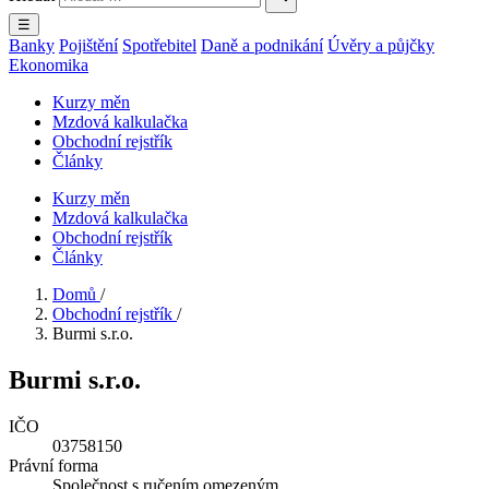
☰
Banky
Pojištění
Spotřebitel
Daně a podnikání
Úvěry a půjčky
Ekonomika
Kurzy měn
Mzdová kalkulačka
Obchodní rejstřík
Články
Kurzy měn
Mzdová kalkulačka
Obchodní rejstřík
Články
Domů
/
Obchodní rejstřík
/
Burmi s.r.o.
Burmi s.r.o.
IČO
03758150
Právní forma
Společnost s ručením omezeným