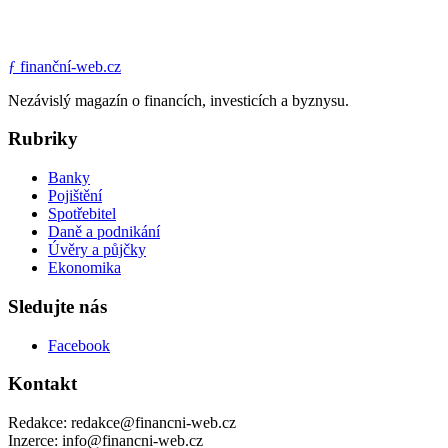
ƒ
finanční-web.cz
Nezávislý magazín o financích, investicích a byznysu.
Rubriky
Banky
Pojištění
Spotřebitel
Daně a podnikání
Úvěry a půjčky
Ekonomika
Sledujte nás
Facebook
Kontakt
Redakce: redakce@financni-web.cz
Inzerce: info@financni-web.cz