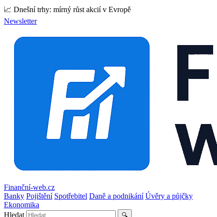
📈 Dnešní trhy: mírný růst akcií v Evropě
Newsletter
Finanční-web.cz
Banky
Pojištění
Spotřebitel
Daně a podnikání
Úvěry a půjčky
Ekonomika
Hledat
🔍