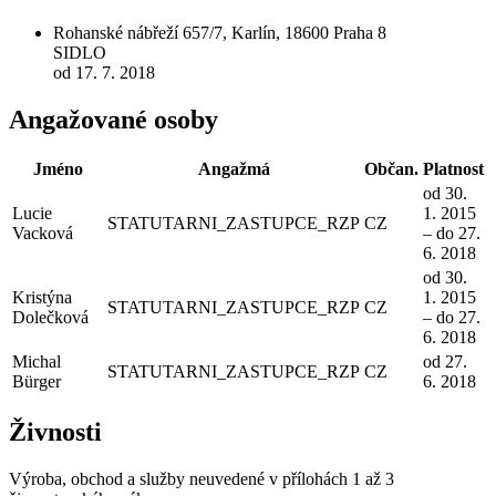
Rohanské nábřeží 657/7, Karlín, 18600 Praha 8
SIDLO
od 17. 7. 2018
Angažované osoby
Jméno
Angažmá
Občan.
Platnost
od 30.
Lucie
1. 2015
STATUTARNI_ZASTUPCE_RZP
CZ
Vacková
– do 27.
6. 2018
od 30.
Kristýna
1. 2015
STATUTARNI_ZASTUPCE_RZP
CZ
Dolečková
– do 27.
6. 2018
Michal
od 27.
STATUTARNI_ZASTUPCE_RZP
CZ
Bürger
6. 2018
Živnosti
Výroba, obchod a služby neuvedené v přílohách 1 až 3