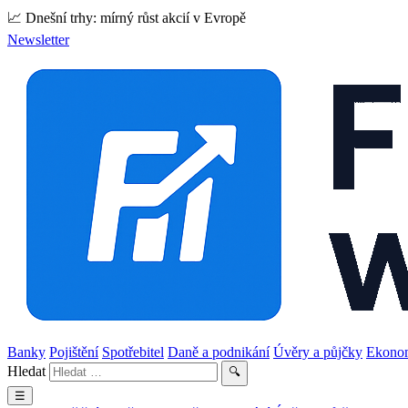
📈 Dnešní trhy: mírný růst akcií v Evropě
Newsletter
Banky
Pojištění
Spotřebitel
Daně a podnikání
Úvěry a půjčky
Ekono
Hledat
🔍
☰