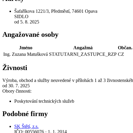
Šafaříkova 1221/3, Předměstí, 74601 Opava
SIDLO
od 5. 8. 2025
Angažované osoby
Jméno
Angažmá
Občan.
Ing. Zuzana Matušková
STATUTARNI_ZASTUPCE_RZP
CZ
Živnosti
Výroba, obchod a služby neuvedené v přílohách 1 až 3 živnostenské
od 30. 7. 2025
Obory činnosti:
Poskytování technických služeb
Podobné firmy
SK Štětí, z.s.
IČO: 00556076 · 1. 1. 2014