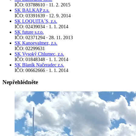
IČO: 03788610 · 11. 2. 2015
SK BALKAP z.s.
IČO: 03391639 · 12. 9. 2014
SK LOQUITA´S, z.s.
IČO: 02439034 · 1. 1. 2014
SK future s.r.o.
IČO: 02371294 · 28. 11. 2013
SK Kanoevalmez, z.s.
IČO: 02299631
SK Vysoký Chlumec, z.s.
IČO: 01848348 · 1. 1. 2014
SK Blaník Načeradec z.s.
IČO: 00662666 · 1. 1. 2014
Nepřehlédněte