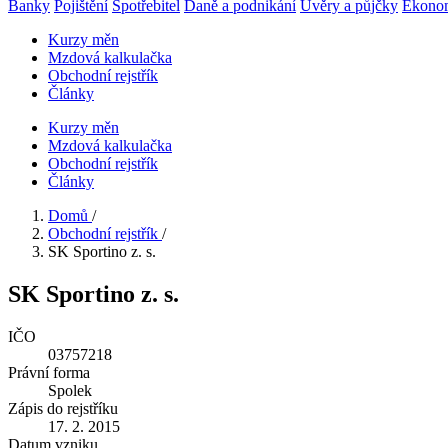
Banky
Pojištění
Spotřebitel
Daně a podnikání
Úvěry a půjčky
Ekono
Kurzy měn
Mzdová kalkulačka
Obchodní rejstřík
Články
Kurzy měn
Mzdová kalkulačka
Obchodní rejstřík
Články
Domů
/
Obchodní rejstřík
/
SK Sportino z. s.
SK Sportino z. s.
IČO
03757218
Právní forma
Spolek
Zápis do rejstříku
17. 2. 2015
Datum vzniku