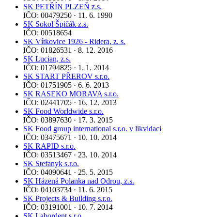
SK PETŘÍN PLZEŇ z.s.
IČO: 00479250 · 11. 6. 1990
SK Sokol Špičák z.s.
IČO: 00518654
SK Vítkovice 1926 - Ridera, z. s.
IČO: 01826531 · 8. 12. 2016
SK Lucian, z.s.
IČO: 01794825 · 1. 1. 2014
SK START PŘEROV s.r.o.
IČO: 01751905 · 6. 6. 2013
SK RASEKO MORAVA s.r.o.
IČO: 02441705 · 16. 12. 2013
SK Food Worldwide s.r.o.
IČO: 03897630 · 17. 3. 2015
SK Food group international s.r.o. v likvidaci
IČO: 03475671 · 10. 10. 2014
SK RAPID s.r.o.
IČO: 03513467 · 23. 10. 2014
SK Stefanyk s.r.o.
IČO: 04090641 · 25. 5. 2015
SK Házená Polanka nad Odrou, z.s.
IČO: 04103734 · 11. 6. 2015
SK Projects & Building s.r.o.
IČO: 03191001 · 10. 7. 2014
SK Labordent s.r.o.