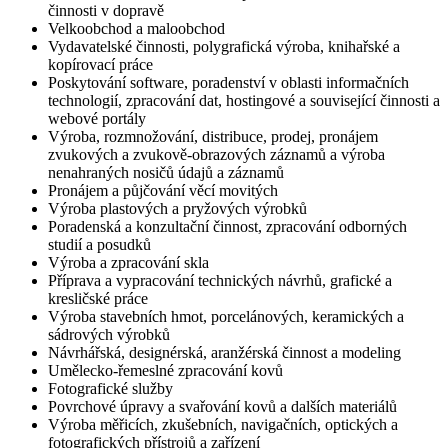
činnosti v dopravě
Velkoobchod a maloobchod
Vydavatelské činnosti, polygrafická výroba, knihařské a
kopírovací práce
Poskytování software, poradenství v oblasti informačních
technologií, zpracování dat, hostingové a související činnosti a
webové portály
Výroba, rozmnožování, distribuce, prodej, pronájem
zvukových a zvukově-obrazových záznamů a výroba
nenahraných nosičů údajů a záznamů
Pronájem a půjčování věcí movitých
Výroba plastových a pryžových výrobků
Poradenská a konzultační činnost, zpracování odborných
studií a posudků
Výroba a zpracování skla
Příprava a vypracování technických návrhů, grafické a
kresličské práce
Výroba stavebních hmot, porcelánových, keramických a
sádrových výrobků
Návrhářská, designérská, aranžérská činnost a modeling
Umělecko-řemeslné zpracování kovů
Fotografické služby
Povrchové úpravy a svařování kovů a dalších materiálů
Výroba měřicích, zkušebních, navigačních, optických a
fotografických přístrojů a zařízení