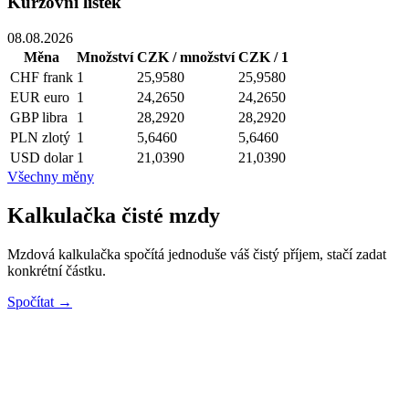
Kurzovní lístek
08.08.2026
Měna
Množství
CZK / množství
CZK / 1
CHF
frank
1
25,9580
25,9580
EUR
euro
1
24,2650
24,2650
GBP
libra
1
28,2920
28,2920
PLN
zlotý
1
5,6460
5,6460
USD
dolar
1
21,0390
21,0390
Všechny měny
Kalkulačka čisté mzdy
Mzdová kalkulačka spočítá jednoduše váš čistý příjem, stačí zadat
konkrétní částku.
Spočítat →