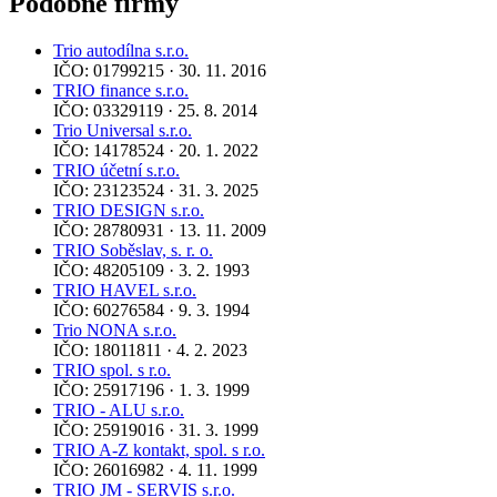
Podobné firmy
Trio autodílna s.r.o.
IČO: 01799215 · 30. 11. 2016
TRIO finance s.r.o.
IČO: 03329119 · 25. 8. 2014
Trio Universal s.r.o.
IČO: 14178524 · 20. 1. 2022
TRIO účetní s.r.o.
IČO: 23123524 · 31. 3. 2025
TRIO DESIGN s.r.o.
IČO: 28780931 · 13. 11. 2009
TRIO Soběslav, s. r. o.
IČO: 48205109 · 3. 2. 1993
TRIO HAVEL s.r.o.
IČO: 60276584 · 9. 3. 1994
Trio NONA s.r.o.
IČO: 18011811 · 4. 2. 2023
TRIO spol. s r.o.
IČO: 25917196 · 1. 3. 1999
TRIO - ALU s.r.o.
IČO: 25919016 · 31. 3. 1999
TRIO A-Z kontakt, spol. s r.o.
IČO: 26016982 · 4. 11. 1999
TRIO JM - SERVIS s.r.o.