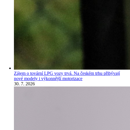
Zájem o tovární LPG vozy trvá. Na českém trhu přibývají
nové modely i výkonnější motorizace
30. 7. 2026