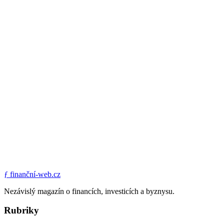
ƒ
finanční-web.cz
Nezávislý magazín o financích, investicích a byznysu.
Rubriky