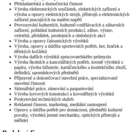
Překladatelská a tlumočnická činnost
Výroba elektronických součástek, elektrických zařízení a
výroba a opravy elektrických strojů, přístrojů a elektronických
zařízení pracujících na malém napětí
Provozování kulturních, kulturně-vzdělávacích a zábavních
zařízení, pořádání kulturních produkcí, zábav, výstav,
veletrhů, přehlídek, prodejních a obdobných akcí
Výroba a opravy čalounických výrobků
Výroba, opravy a údržba sportovních potřeb, her, hraček a
dětských kočárků
Výroba dalších výrobků zpracovatelského průmyslu
Výroba školních a kancelářských potřeb, kromě výrobků z
papíru, výroba bižuterie, kartáčnického a konfekčního zboží,
deštníků, upomínkových předmětů
Přípravné a dokončovací stavební práce, specializované
stavební činnosti
Sklenářské práce, rámování a paspartování
Výroba kovových konstrukcí a kovodělných výrobků
Poskytování technických služeb
Reklamní činnost, marketing, mediální zastoupení
Opravy a údržba potřeb pro domácnost, předmětů kulturní
povahy, výrobků jemné mechaniky, optických přístrojů a
měřidel