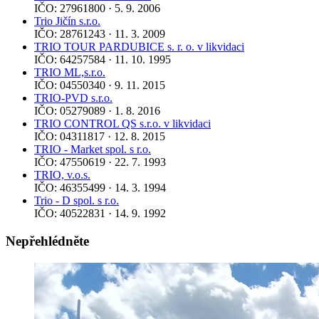
IČO: 27961800 · 5. 9. 2006
Trio Jičín s.r.o.
IČO: 28761243 · 11. 3. 2009
TRIO TOUR PARDUBICE s. r. o. v likvidaci
IČO: 64257584 · 11. 10. 1995
TRIO ML,s.r.o.
IČO: 04550340 · 9. 11. 2015
TRIO-PVD s.r.o.
IČO: 05279089 · 1. 8. 2016
TRIO CONTROL QS s.r.o. v likvidaci
IČO: 04311817 · 12. 8. 2015
TRIO - Market spol. s r.o.
IČO: 47550619 · 22. 7. 1993
TRIO, v.o.s.
IČO: 46355499 · 14. 3. 1994
Trio - D spol. s r.o.
IČO: 40522831 · 14. 9. 1992
Nepřehlédněte