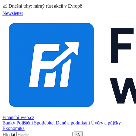
📈 Dnešní trhy: mírný růst akcií v Evropě
Newsletter
Finanční-web.cz
Banky
Pojištění
Spotřebitel
Daně a podnikání
Úvěry a půjčky
Ekonomika
Hledat
🔍