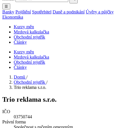
☰
Banky
Pojištění
Spotřebitel
Daně a podnikání
Úvěry a půjčky
Ekonomika
Kurzy měn
Mzdová kalkulačka
Obchodní rejstřík
Články
Kurzy měn
Mzdová kalkulačka
Obchodní rejstřík
Články
Domů
/
Obchodní rejstřík
/
Trio reklama s.r.o.
Trio reklama s.r.o.
IČO
03750744
Právní forma
Společnost s ručením omezeným