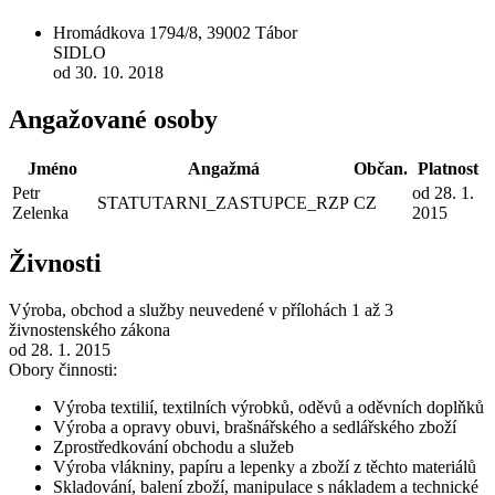
Hromádkova 1794/8, 39002 Tábor
SIDLO
od 30. 10. 2018
Angažované osoby
Jméno
Angažmá
Občan.
Platnost
Petr
od 28. 1.
STATUTARNI_ZASTUPCE_RZP
CZ
Zelenka
2015
Živnosti
Výroba, obchod a služby neuvedené v přílohách 1 až 3
živnostenského zákona
od 28. 1. 2015
Obory činnosti:
Výroba textilií, textilních výrobků, oděvů a oděvních doplňků
Výroba a opravy obuvi, brašnářského a sedlářského zboží
Zprostředkování obchodu a služeb
Výroba vlákniny, papíru a lepenky a zboží z těchto materiálů
Skladování, balení zboží, manipulace s nákladem a technické