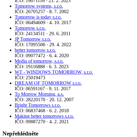
IČO: 19071116 · 21. 2. 2023
Tomorrow systems, s.r.o.
IČO: 26705257 · 8. 7. 2002
Tomorrow is today s.r.o.
IČO: 06494609 · 4. 10. 2017
Tomorrow s.r.o.
IČO: 24134511 · 29. 6. 2011
JP Tomorrow s.r.o.
IČO: 17095506 · 29. 4. 2022
better tomorrow s.r.o.
IČO: 09077472 · 6. 4. 2020
Media of tomorrow, s.r.o.
IČO: 19116888 · 6. 3. 2023
WT - WINDOWS TOMORROW, s.r.o.
IČO: 25019473
DREAM OF TOMORROW s.r.o.
IČO: 06591167 · 9. 11. 2017
To Morrow Morning, a.s.
IČO: 28220170 · 20. 12. 2007
Bright Tomorrows s.r.o.
IČO: 06837468 · 6. 2. 2018
Making better tomorrows s.r.o.
IČO: 09887270 · 4. 2. 2021
Nepřehlédněte