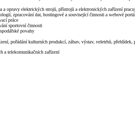
 a opravy elektrických strojů, přístrojů a elektronických zařízení prac
logií, zpracování dat, hostingové a související činnosti a webové portá
vací práce
ání sportovní činnosti
hospodářské povahy
zení, pořádání kulturních produkcí, zábav, výstav, veletrhů, přehlídek
ých a telekomunikačních zařízení