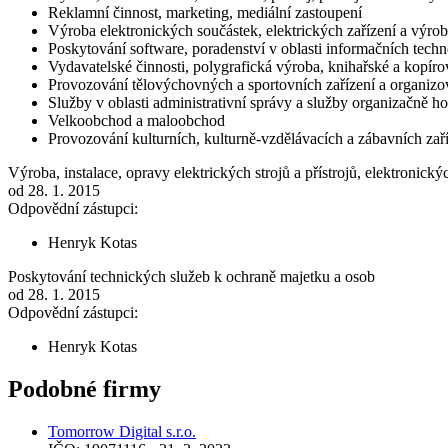
Reklamní činnost, marketing, mediální zastoupení
Výroba elektronických součástek, elektrických zařízení a výroba
Poskytování software, poradenství v oblasti informačních techno
Vydavatelské činnosti, polygrafická výroba, knihařské a kopíro
Provozování tělovýchovných a sportovních zařízení a organizov
Služby v oblasti administrativní správy a služby organizačně 
Velkoobchod a maloobchod
Provozování kulturních, kulturně-vzdělávacích a zábavních zaří
Výroba, instalace, opravy elektrických strojů a přístrojů, elektronick
od 28. 1. 2015
Odpovědní zástupci:
Henryk Kotas
Poskytování technických služeb k ochraně majetku a osob
od 28. 1. 2015
Odpovědní zástupci:
Henryk Kotas
Podobné firmy
Tomorrow Digital s.r.o.