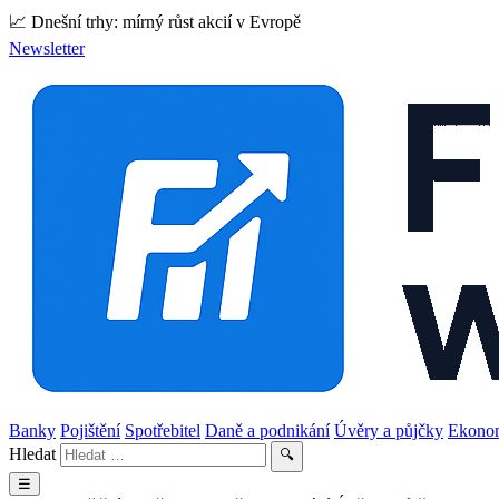
📈 Dnešní trhy: mírný růst akcií v Evropě
Newsletter
Banky
Pojištění
Spotřebitel
Daně a podnikání
Úvěry a půjčky
Ekono
Hledat
🔍
☰