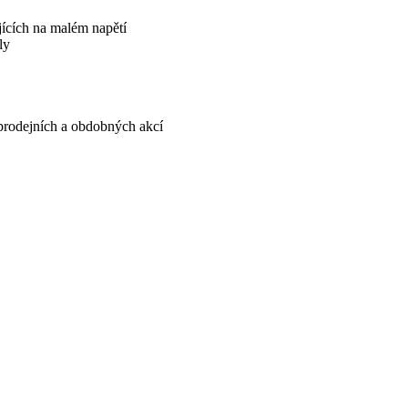
ujících na malém napětí
ly
, prodejních a obdobných akcí