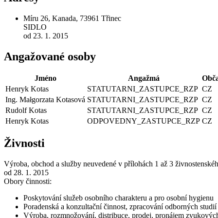
Míru 26, Kanada, 73961 Třinec
SIDLO
od 23. 1. 2015
Angažované osoby
Jméno
Angažmá
Obča
Henryk Kotas
STATUTARNI_ZASTUPCE_RZP
CZ
Ing. Małgorzata Kotasová
STATUTARNI_ZASTUPCE_RZP
CZ
Rudolf Kotas
STATUTARNI_ZASTUPCE_RZP
CZ
Henryk Kotas
ODPOVEDNY_ZASTUPCE_RZP
CZ
Živnosti
Výroba, obchod a služby neuvedené v přílohách 1 až 3 živnostenské
od 28. 1. 2015
Obory činnosti:
Poskytování služeb osobního charakteru a pro osobní hygienu
Poradenská a konzultační činnost, zpracování odborných studi
Výroba, rozmnožování, distribuce, prodej, pronájem zvukový