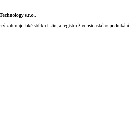
echnology s.r.o.
.
rý zahrnuje také sbírku listin, a registru živnostenského podnikání