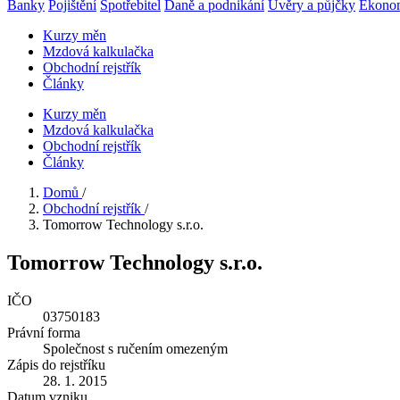
Banky
Pojištění
Spotřebitel
Daně a podnikání
Úvěry a půjčky
Ekono
Kurzy měn
Mzdová kalkulačka
Obchodní rejstřík
Články
Kurzy měn
Mzdová kalkulačka
Obchodní rejstřík
Články
Domů
/
Obchodní rejstřík
/
Tomorrow Technology s.r.o.
Tomorrow Technology s.r.o.
IČO
03750183
Právní forma
Společnost s ručením omezeným
Zápis do rejstříku
28. 1. 2015
Datum vzniku