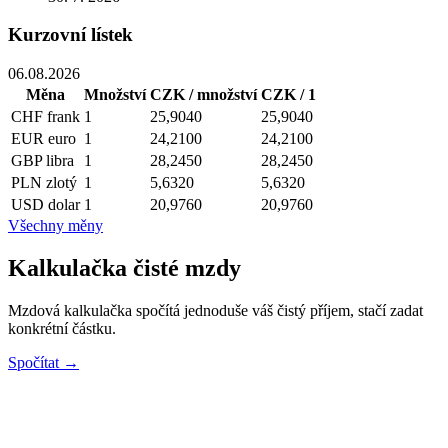
Kurzovní lístek
06.08.2026
Měna
Množství
CZK / množství
CZK / 1
CHF
frank
1
25,9040
25,9040
EUR
euro
1
24,2100
24,2100
GBP
libra
1
28,2450
28,2450
PLN
zlotý
1
5,6320
5,6320
USD
dolar
1
20,9760
20,9760
Všechny měny
Kalkulačka čisté mzdy
Mzdová kalkulačka spočítá jednoduše váš čistý příjem, stačí zadat
konkrétní částku.
Spočítat →