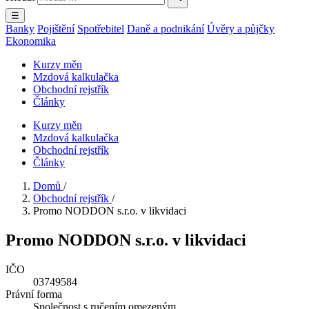
☰
Banky
Pojištění
Spotřebitel
Daně a podnikání
Úvěry a půjčky
Ekonomika
Kurzy měn
Mzdová kalkulačka
Obchodní rejstřík
Články
Kurzy měn
Mzdová kalkulačka
Obchodní rejstřík
Články
Domů
/
Obchodní rejstřík
/
Promo NODDON s.r.o. v likvidaci
Promo NODDON s.r.o. v likvidaci
IČO
03749584
Právní forma
Společnost s ručením omezeným