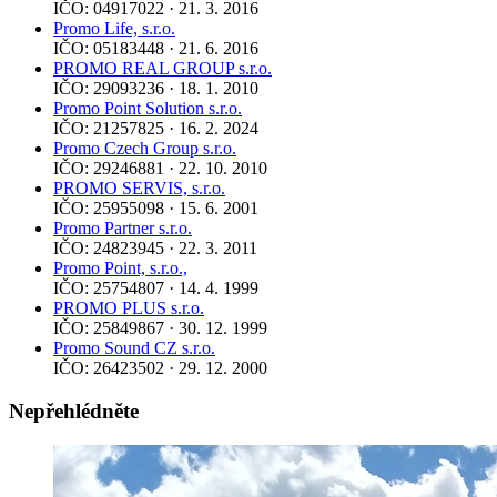
IČO: 04917022 · 21. 3. 2016
Promo Life, s.r.o.
IČO: 05183448 · 21. 6. 2016
PROMO REAL GROUP s.r.o.
IČO: 29093236 · 18. 1. 2010
Promo Point Solution s.r.o.
IČO: 21257825 · 16. 2. 2024
Promo Czech Group s.r.o.
IČO: 29246881 · 22. 10. 2010
PROMO SERVIS, s.r.o.
IČO: 25955098 · 15. 6. 2001
Promo Partner s.r.o.
IČO: 24823945 · 22. 3. 2011
Promo Point, s.r.o.,
IČO: 25754807 · 14. 4. 1999
PROMO PLUS s.r.o.
IČO: 25849867 · 30. 12. 1999
Promo Sound CZ s.r.o.
IČO: 26423502 · 29. 12. 2000
Nepřehlédněte