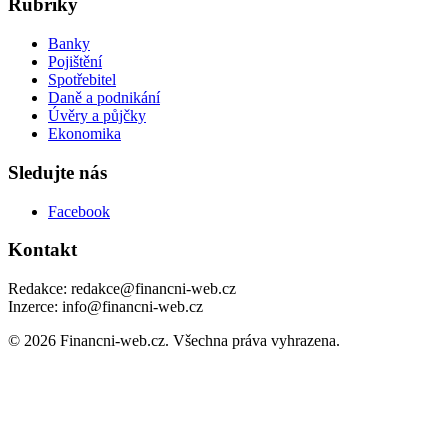
Rubriky
Banky
Pojištění
Spotřebitel
Daně a podnikání
Úvěry a půjčky
Ekonomika
Sledujte nás
Facebook
Kontakt
Redakce: redakce@financni-web.cz
Inzerce: info@financni-web.cz
© 2026 Financni-web.cz. Všechna práva vyhrazena.