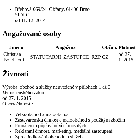
Břehová 669/24, Obřany, 61400 Brno
SIDLO
od 11. 12. 2014
Angažované osoby
Jméno
Angažmá
Občan.
Platnost
Christian
od 27.
STATUTARNI_ZASTUPCE_RZP
CZ
Boudjaoui
1. 2015
Živnosti
Výroba, obchod a služby neuvedené v přílohách 1 až 3
živnostenského zákona
od 27. 1. 2015
Obory činnosti:
Velkoobchod a maloobchod
Zastavárenská činnost a maloobchod s použitým zbožím
Pronájem a půjčování věcí movitých
Reklamní činnost, marketing, mediální zastoupení
Zprostředkování obchodu a služeb