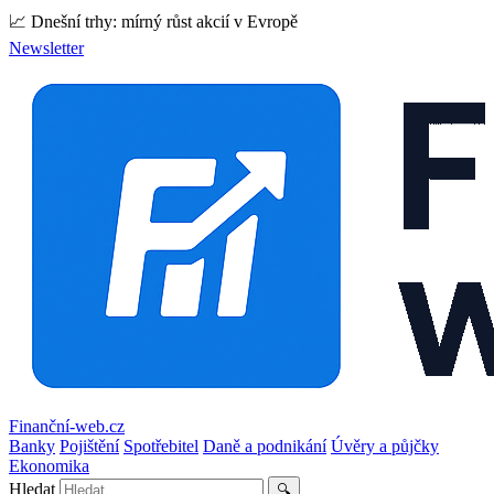
📈 Dnešní trhy: mírný růst akcií v Evropě
Newsletter
Finanční-web.cz
Banky
Pojištění
Spotřebitel
Daně a podnikání
Úvěry a půjčky
Ekonomika
Hledat
🔍