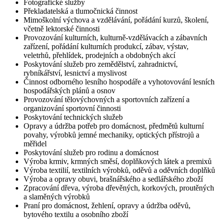
Fotografické služby
Překladatelská a tlumočnická činnost
Mimoškolní výchova a vzdělávání, pořádání kurzů, školení,
včetně lektorské činnosti
Provozování kulturních, kulturně-vzdělávacích a zábavních
zařízení, pořádání kulturních produkcí, zábav, výstav,
veletrhů, přehlídek, prodejních a obdobných akcí
Poskytování služeb pro zemědělství, zahradnictví,
rybníkářství, lesnictví a myslivost
Činnost odborného lesního hospodáře a vyhotovování lesních
hospodářských plánů a osnov
Provozování tělovýchovných a sportovních zařízení a
organizování sportovní činnosti
Poskytování technických služeb
Opravy a údržba potřeb pro domácnost, předmětů kulturní
povahy, výrobků jemné mechaniky, optických přístrojů a
měřidel
Poskytování služeb pro rodinu a domácnost
Výroba krmiv, krmných směsí, doplňkových látek a premixů
Výroba textilií, textilních výrobků, oděvů a oděvních doplňků
Výroba a opravy obuvi, brašnářského a sedlářského zboží
Zpracování dřeva, výroba dřevěných, korkových, proutěných
a slaměných výrobků
Praní pro domácnost, žehlení, opravy a údržba oděvů,
bytového textilu a osobního zboží