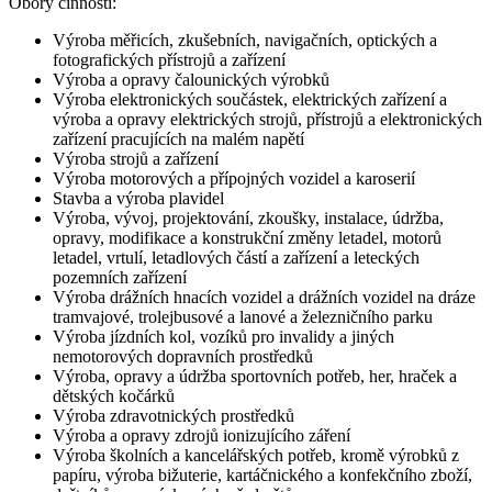
Obory činnosti:
Výroba měřicích, zkušebních, navigačních, optických a
fotografických přístrojů a zařízení
Výroba a opravy čalounických výrobků
Výroba elektronických součástek, elektrických zařízení a
výroba a opravy elektrických strojů, přístrojů a elektronických
zařízení pracujících na malém napětí
Výroba strojů a zařízení
Výroba motorových a přípojných vozidel a karoserií
Stavba a výroba plavidel
Výroba, vývoj, projektování, zkoušky, instalace, údržba,
opravy, modifikace a konstrukční změny letadel, motorů
letadel, vrtulí, letadlových částí a zařízení a leteckých
pozemních zařízení
Výroba drážních hnacích vozidel a drážních vozidel na dráze
tramvajové, trolejbusové a lanové a železničního parku
Výroba jízdních kol, vozíků pro invalidy a jiných
nemotorových dopravních prostředků
Výroba, opravy a údržba sportovních potřeb, her, hraček a
dětských kočárků
Výroba zdravotnických prostředků
Výroba a opravy zdrojů ionizujícího záření
Výroba školních a kancelářských potřeb, kromě výrobků z
papíru, výroba bižuterie, kartáčnického a konfekčního zboží,