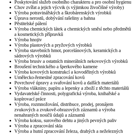
Poskytování služeb osobního charakteru a pro osobní hygienu
Chov zvířat a jejich výcvik (s výjimkou živočišné výroby)
Výroba potravinářských a škrobárenských výrobků
Úprava nerostů, dobývání rašeliny a bahna
Pěstitelské pálení
Výroba chemických látek a chemických směsí nebo předmětů
a kosmetických přípravků
Výroba hnojiv
Výroba plastových a pryžových výrobků
Výroba stavebních hmot, porcelánových, keramických a
sádrových výrobků
Výroba brusiv a ostatních minerálních nekovových výrobků
Broušení technického a šperkového kamene
Výroba kovových konstrukcí a kovodělných výrobků
Umělecko-řemeslné zpracování kovů
Povrchové úpravy a svařování kovů a dalších materiálů
Výroba vlákniny, papíru a lepenky a zboží z těchto materiálů
Vydavatelské činnosti, polygrafická výroba, knihařské a
kopírovací práce
Výroba, rozmnožování, distribuce, prodej, pronájem
zvukových a zvukově-obrazových záznamů a výroba
nenahraných nosičů údajů a záznamů
Výroba koksu, surového dehtu a jiných pevných paliv
Výroba a zpracování skla
Výroba a hutní zpracování železa, drahých a neželezných