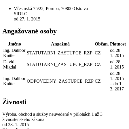
Vřesinská 75/22, Poruba, 70800 Ostrava
SIDLO
od 27. 1. 2015
Angažované osoby
Jméno
Angažmá
Občan.
Platnost
Ing. Dalibor
od 28.
STATUTARNI_ZASTUPCE_RZP
CZ
Knittel
1. 2015
David
od 28.
STATUTARNI_ZASTUPCE_RZP
CZ
Migdal
1. 2015
od 28.
Ing. Dalibor
1. 2015
ODPOVEDNY_ZASTUPCE_RZP
CZ
Knittel
– do 1.
3. 2017
Živnosti
Výroba, obchod a služby neuvedené v přílohách 1 až 3
živnostenského zákona
od 28. 1. 2015