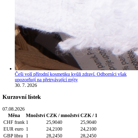
Češi volí přírodní kosmetiku kvůli zdraví. Odborníci však
upozorňují na přetrvávající mýty
30. 7. 2026
Kurzovní lístek
07.08.2026
Měna
Množství
CZK / množství
CZK / 1
CHF
frank
1
25,9040
25,9040
EUR
euro
1
24,2100
24,2100
GBP
libra
1
28,2450
28,2450