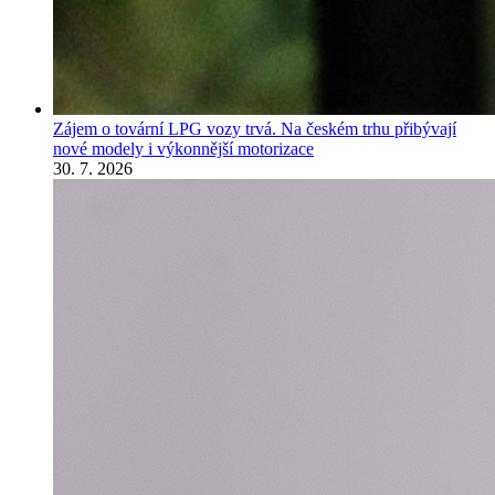
Zájem o tovární LPG vozy trvá. Na českém trhu přibývají
nové modely i výkonnější motorizace
30. 7. 2026