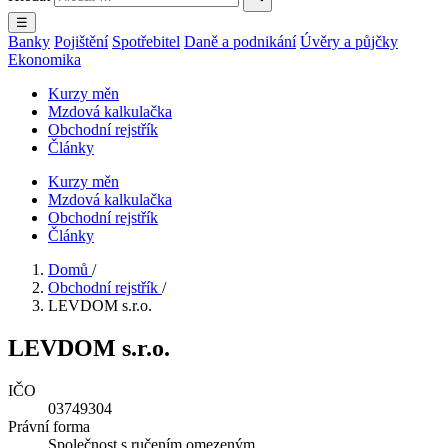
☰
Banky
Pojištění
Spotřebitel
Daně a podnikání
Úvěry a půjčky
Ekonomika
Kurzy měn
Mzdová kalkulačka
Obchodní rejstřík
Články
Kurzy měn
Mzdová kalkulačka
Obchodní rejstřík
Články
Domů
/
Obchodní rejstřík
/
LEVDOM s.r.o.
LEVDOM s.r.o.
IČO
03749304
Právní forma
Společnost s ručením omezeným