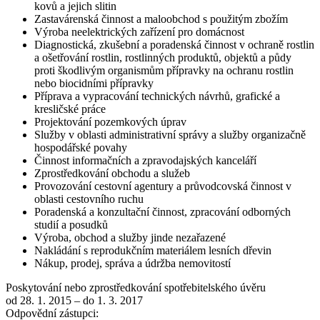
kovů a jejich slitin
Zastavárenská činnost a maloobchod s použitým zbožím
Výroba neelektrických zařízení pro domácnost
Diagnostická, zkušební a poradenská činnost v ochraně rostlin
a ošetřování rostlin, rostlinných produktů, objektů a půdy
proti škodlivým organismům přípravky na ochranu rostlin
nebo biocidními přípravky
Příprava a vypracování technických návrhů, grafické a
kresličské práce
Projektování pozemkových úprav
Služby v oblasti administrativní správy a služby organizačně
hospodářské povahy
Činnost informačních a zpravodajských kanceláří
Zprostředkování obchodu a služeb
Provozování cestovní agentury a průvodcovská činnost v
oblasti cestovního ruchu
Poradenská a konzultační činnost, zpracování odborných
studií a posudků
Výroba, obchod a služby jinde nezařazené
Nakládání s reprodukčním materiálem lesních dřevin
Nákup, prodej, správa a údržba nemovitostí
Poskytování nebo zprostředkování spotřebitelského úvěru
od 28. 1. 2015 – do 1. 3. 2017
Odpovědní zástupci: