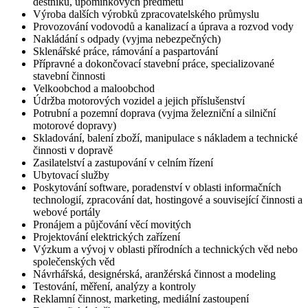
deštníků, upomínkových předmětů
Výroba dalších výrobků zpracovatelského průmyslu
Provozování vodovodů a kanalizací a úprava a rozvod vody
Nakládání s odpady (vyjma nebezpečných)
Sklenářské práce, rámování a paspartování
Přípravné a dokončovací stavební práce, specializované
stavební činnosti
Velkoobchod a maloobchod
Údržba motorových vozidel a jejich příslušenství
Potrubní a pozemní doprava (vyjma železniční a silniční
motorové dopravy)
Skladování, balení zboží, manipulace s nákladem a technické
činnosti v dopravě
Zasilatelství a zastupování v celním řízení
Ubytovací služby
Poskytování software, poradenství v oblasti informačních
technologií, zpracování dat, hostingové a související činnosti a
webové portály
Pronájem a půjčování věcí movitých
Projektování elektrických zařízení
Výzkum a vývoj v oblasti přírodních a technických věd nebo
společenských věd
Návrhářská, designérská, aranžérská činnost a modeling
Testování, měření, analýzy a kontroly
Reklamní činnost, marketing, mediální zastoupení