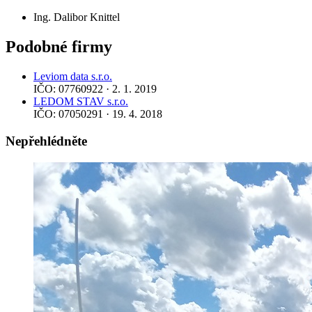
Ing. Dalibor Knittel
Podobné firmy
Leviom data s.r.o.
IČO: 07760922 · 2. 1. 2019
LEDOM STAV s.r.o.
IČO: 07050291 · 19. 4. 2018
Nepřehlédněte