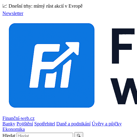
📈 Dnešní trhy: mírný růst akcií v Evropě
Newsletter
Finanční-web.cz
Banky
Pojištění
Spotřebitel
Daně a podnikání
Úvěry a půjčky
Ekonomika
Hledat
🔍