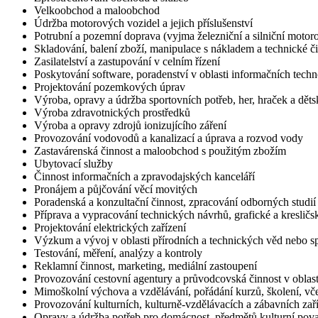
Velkoobchod a maloobchod
Údržba motorových vozidel a jejich příslušenství
Potrubní a pozemní doprava (vyjma železniční a silniční motor
Skladování, balení zboží, manipulace s nákladem a technické č
Zasilatelství a zastupování v celním řízení
Poskytování software, poradenství v oblasti informačních techno
Projektování pozemkových úprav
Výroba, opravy a údržba sportovních potřeb, her, hraček a dět
Výroba zdravotnických prostředků
Výroba a opravy zdrojů ionizujícího záření
Provozování vodovodů a kanalizací a úprava a rozvod vody
Zastavárenská činnost a maloobchod s použitým zbožím
Ubytovací služby
Činnost informačních a zpravodajských kanceláří
Pronájem a půjčování věcí movitých
Poradenská a konzultační činnost, zpracování odborných studi
Příprava a vypracování technických návrhů, grafické a kresličs
Projektování elektrických zařízení
Výzkum a vývoj v oblasti přírodních a technických věd nebo 
Testování, měření, analýzy a kontroly
Reklamní činnost, marketing, mediální zastoupení
Provozování cestovní agentury a průvodcovská činnost v oblast
Mimoškolní výchova a vzdělávání, pořádání kurzů, školení, vče
Provozování kulturních, kulturně-vzdělávacích a zábavních zaří
Opravy a údržba potřeb pro domácnost, předmětů kulturní pova