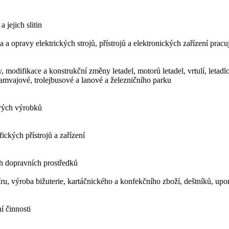
jejich slitin
 a opravy elektrických strojů, přístrojů a elektronických zařízení prac
, modifikace a konstrukční změny letadel, motorů letadel, vrtulí, letadl
amvajové, trolejbusové a lanové a železničního parku
vých výrobků
ických přístrojů a zařízení
ch dopravních prostředků
ru, výroba bižuterie, kartáčnického a konfekčního zboží, deštníků, u
í činnosti