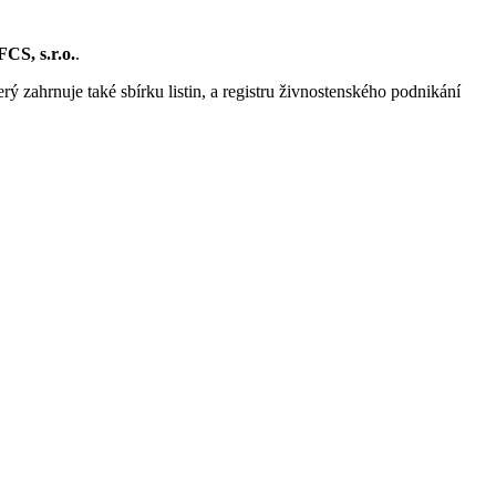
S, s.r.o.
.
rý zahrnuje také sbírku listin, a registru živnostenského podnikání