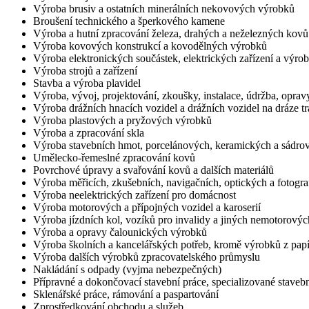
Výroba brusiv a ostatních minerálních nekovových výrobků
Broušení technického a šperkového kamene
Výroba a hutní zpracování železa, drahých a neželezných kovů a 
Výroba kovových konstrukcí a kovodělných výrobků
Výroba elektronických součástek, elektrických zařízení a výroba
Výroba strojů a zařízení
Stavba a výroba plavidel
Výroba, vývoj, projektování, zkoušky, instalace, údržba, opravy
Výroba drážních hnacích vozidel a drážních vozidel na dráze tr
Výroba plastových a pryžových výrobků
Výroba a zpracování skla
Výroba stavebních hmot, porcelánových, keramických a sádro
Umělecko-řemeslné zpracování kovů
Povrchové úpravy a svařování kovů a dalších materiálů
Výroba měřicích, zkušebních, navigačních, optických a fotograf
Výroba neelektrických zařízení pro domácnost
Výroba motorových a přípojných vozidel a karoserií
Výroba jízdních kol, vozíků pro invalidy a jiných nemotorový
Výroba a opravy čalounických výrobků
Výroba školních a kancelářských potřeb, kromě výrobků z papí
Výroba dalších výrobků zpracovatelského průmyslu
Nakládání s odpady (vyjma nebezpečných)
Přípravné a dokončovací stavební práce, specializované stavebn
Sklenářské práce, rámování a paspartování
Zprostředkování obchodu a služeb