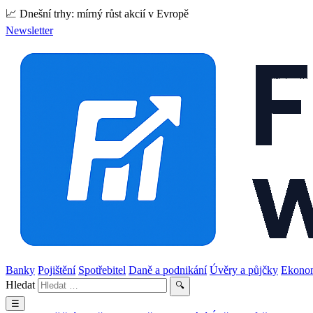
📈 Dnešní trhy: mírný růst akcií v Evropě
Newsletter
Banky
Pojištění
Spotřebitel
Daně a podnikání
Úvěry a půjčky
Ekono
Hledat
🔍
☰