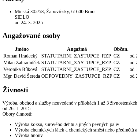
Minská 302/58, Žabovřesky, 61600 Brno
SIDLO
od 24. 3. 2025
Angažované osoby
Jméno
Angažmá
Občan.
Roman Hradecký
STATUTARNI_ZASTUPCE_RZP
CZ
od 
Milan Zahradníček
STATUTARNI_ZASTUPCE_RZP
CZ
od 
Veronika Bílková
STATUTARNI_ZASTUPCE_RZP
CZ
od 
Mgr. David Šereda
ODPOVEDNY_ZASTUPCE_RZP
CZ
od 
Živnosti
Výroba, obchod a služby neuvedené v přílohách 1 až 3 živnostenské
od 26. 1. 2015
Obory činnosti:
Výroba koksu, surového dehtu a jiných pevných paliv
Výroba chemických látek a chemických směsí nebo předmětů a
Výroba hnojiv