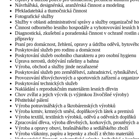
Návrhářská, designérská, aranžérská činnost a modeling
Překladatelská a tlumočnická činnost
Fotografické služby
Služby v oblasti administrativní správy a služby organizačně 
Činnost odborného lesního hospodáře a vyhotovování lesních 
Diagnostická, zkušební a poradenská činnost v ochraně rostlin 
přípravky
Praní pro domácnost, žehlení, opravy a údržba oděvů, bytového
Poskytování služeb pro rodinu a domácnost
Poskytování služeb osobního charakteru a pro osobní hygienu
Úprava nerostů, dobývání rašeliny a bahna
Výroba, obchod a služby jinde nezařazené
Poskytování služeb pro zemědělství, zahradnictví, rybníkářství, 
Provozování tělovýchovných a sportovních zařízení a organizov
Poskytování technických služeb
Nakládání s reprodukčním materiálem lesních dřevin
Chov zvířat a jejich výcvik (s výjimkou živočišné výroby)
Pěstitelské pálení
Výroba potravinářských a škrobárenských výrobků
Výroba krmiv, krmných směsí, doplňkových látek a premixů
Výroba textilií, textilních výrobků, oděvů a oděvních doplňků
Zpracování dřeva, výroba dřevěných, korkových, proutěných 
Výroba a opravy obuvi, brašnářského a sedlářského zboží
Výroba vlákniny, papíru a lepenky a zboží z těchto materiálů