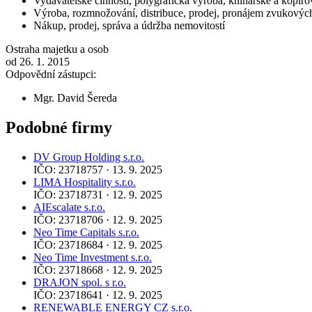
Vydavatelské činnosti, polygrafická výroba, knihařské a kopíro
Výroba, rozmnožování, distribuce, prodej, pronájem zvukový
Nákup, prodej, správa a údržba nemovitostí
Ostraha majetku a osob
od 26. 1. 2015
Odpovědní zástupci:
Mgr. David Šereda
Podobné firmy
DV Group Holding s.r.o.
IČO: 23718757 · 13. 9. 2025
LIMA Hospitality s.r.o.
IČO: 23718731 · 12. 9. 2025
AIEscalate s.r.o.
IČO: 23718706 · 12. 9. 2025
Neo Time Capitals s.r.o.
IČO: 23718684 · 12. 9. 2025
Neo Time Investment s.r.o.
IČO: 23718668 · 12. 9. 2025
DRAJON spol. s r.o.
IČO: 23718641 · 12. 9. 2025
RENEWABLE ENERGY CZ s.r.o.