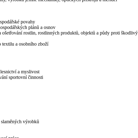
hospodářské povahy
hospodářských plánů a osnov
a ošetřování rostlin, rostlinných produktů, objektů a půdy proti škodl
 textilu a osobního zboží
lesnictví a myslivost
ání sportovní činnosti
a slaměných výrobků