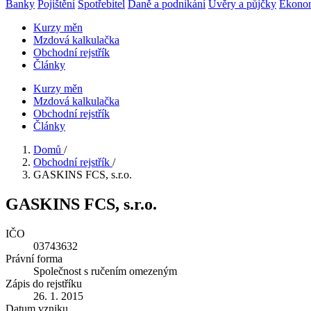
Banky
Pojištění
Spotřebitel
Daně a podnikání
Úvěry a půjčky
Ekono
Kurzy měn
Mzdová kalkulačka
Obchodní rejstřík
Články
Kurzy měn
Mzdová kalkulačka
Obchodní rejstřík
Články
Domů
/
Obchodní rejstřík
/
GASKINS FCS, s.r.o.
GASKINS FCS, s.r.o.
IČO
03743632
Právní forma
Společnost s ručením omezeným
Zápis do rejstříku
26. 1. 2015
Datum vzniku