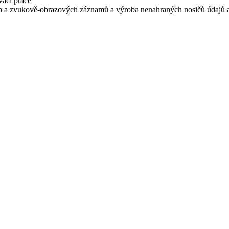
vací práce
ch a zvukově-obrazových záznamů a výroba nenahraných nosičů údajů