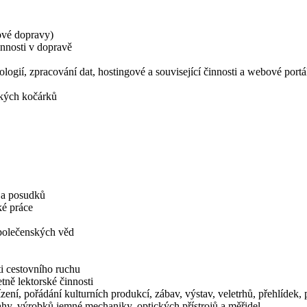
ové dopravy)
innosti v dopravě
logií, zpracování dat, hostingové a související činnosti a webové portá
ských kočárků
í a posudků
ké práce
společenských věd
i cestovního ruchu
tně lektorské činnosti
zení, pořádání kulturních produkcí, zábav, výstav, veletrhů, přehlídek
hy, výrobků jemné mechaniky, optických přístrojů a měřidel