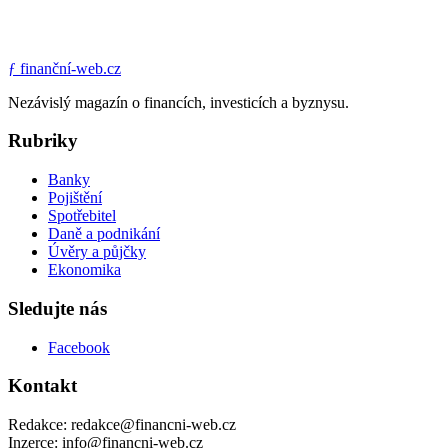
ƒ
finanční-web.cz
Nezávislý magazín o financích, investicích a byznysu.
Rubriky
Banky
Pojištění
Spotřebitel
Daně a podnikání
Úvěry a půjčky
Ekonomika
Sledujte nás
Facebook
Kontakt
Redakce: redakce@financni-web.cz
Inzerce: info@financni-web.cz