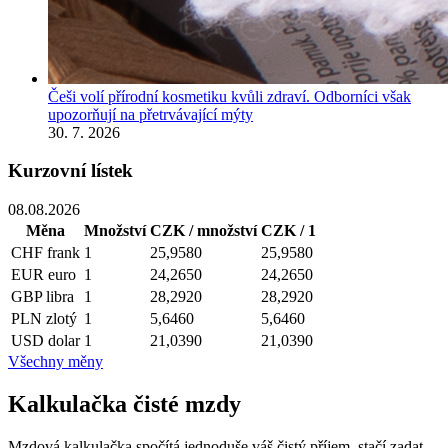
Češi volí přírodní kosmetiku kvůli zdraví. Odborníci však
upozorňují na přetrvávající mýty
30. 7. 2026
Kurzovní lístek
08.08.2026
Měna
Množství
CZK / množství
CZK / 1
CHF
frank
1
25,9580
25,9580
EUR
euro
1
24,2650
24,2650
GBP
libra
1
28,2920
28,2920
PLN
zlotý
1
5,6460
5,6460
USD
dolar
1
21,0390
21,0390
Všechny měny
Kalkulačka čisté mzdy
Mzdová kalkulačka spočítá jednoduše váš čistý příjem, stačí zadat