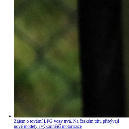
Zájem o tovární LPG vozy trvá. Na českém trhu přibývají
nové modely i výkonnější motorizace