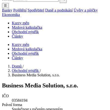
☰
Banky
Pojištění
Spotřebitel
Daně a podnikání
Úvěry a půjčky
Ekonomika
Kurzy měn
Mzdová kalkulačka
Obchodní rejstřík
Články
Kurzy měn
Mzdová kalkulačka
Obchodní rejstřík
Články
Domů
/
Obchodní rejstřík
/
Business Media Solution, s.r.o.
Business Media Solution, s.r.o.
IČO
03584194
Právní forma
Společnost s ručením omezeným