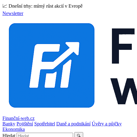
📈 Dnešní trhy: mírný růst akcií v Evropě
Newsletter
Finanční-web.cz
Banky
Pojištění
Spotřebitel
Daně a podnikání
Úvěry a půjčky
Ekonomika
Hledat
🔍