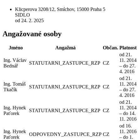
Klicperova 3208/12, Smíchov, 15000 Praha 5
SIDLO
od 24. 2. 2025
Angažované osoby
Jméno
Angažmá
Občan.
Platnost
od 21.
Ing. Václav
11. 2014
STATUTARNI_ZASTUPCE_RZP
CZ
Bednář
– do 27.
4. 2016
od 21.
Ing. Tomáš
11. 2014
STATUTARNI_ZASTUPCE_RZP
CZ
Tkačík
– do 27.
4. 2016
od 21.
Ing. Hynek
11. 2014
STATUTARNI_ZASTUPCE_RZP
CZ
Paťorek
– do 14.
11. 2016
od 16.
Ing. Hynek
11. 2016
ODPOVEDNY_ZASTUPCE_RZP
CZ
Paťorek
– do 1.