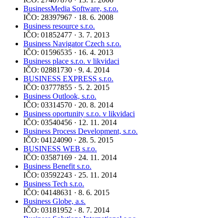
BusinessMedia Software, s.r.o.
IČO: 28397967 · 18. 6. 2008
Business resource s.r.o.
IČO: 01852477 · 3. 7. 2013
Business Navigator Czech s.r.o.
IČO: 01596535 · 16. 4. 2013
Business place s.r.o. v likvidaci
IČO: 02881730 · 9. 4. 2014
BUSINESS EXPRESS s.r.o.
IČO: 03777855 · 5. 2. 2015
Business Outlook, s.r.o.
IČO: 03314570 · 20. 8. 2014
Business oportunity s.r.o. v likvidaci
IČO: 03540456 · 12. 11. 2014
Business Process Development, s.r.o.
IČO: 04124090 · 28. 5. 2015
BUSINESS WEB s.r.o.
IČO: 03587169 · 24. 11. 2014
Business Benefit s.r.o.
IČO: 03592243 · 25. 11. 2014
Business Tech s.r.o.
IČO: 04148631 · 8. 6. 2015
Business Globe, a.s.
IČO: 03181952 · 8. 7. 2014