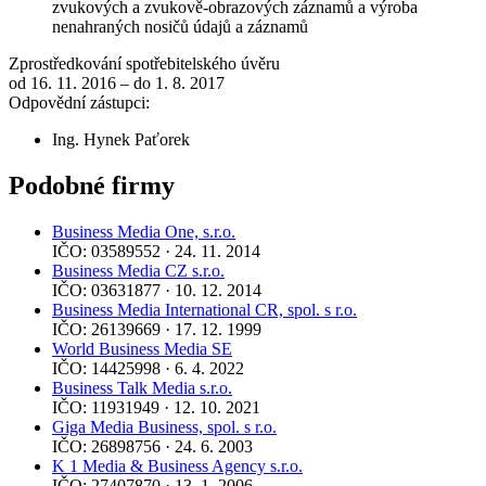
zvukových a zvukově-obrazových záznamů a výroba
nenahraných nosičů údajů a záznamů
Zprostředkování spotřebitelského úvěru
od 16. 11. 2016 – do 1. 8. 2017
Odpovědní zástupci:
Ing. Hynek Paťorek
Podobné firmy
Business Media One, s.r.o.
IČO: 03589552 · 24. 11. 2014
Business Media CZ s.r.o.
IČO: 03631877 · 10. 12. 2014
Business Media International CR, spol. s r.o.
IČO: 26139669 · 17. 12. 1999
World Business Media SE
IČO: 14425998 · 6. 4. 2022
Business Talk Media s.r.o.
IČO: 11931949 · 12. 10. 2021
Giga Media Business, spol. s r.o.
IČO: 26898756 · 24. 6. 2003
K 1 Media & Business Agency s.r.o.
IČO: 27407870 · 13. 1. 2006