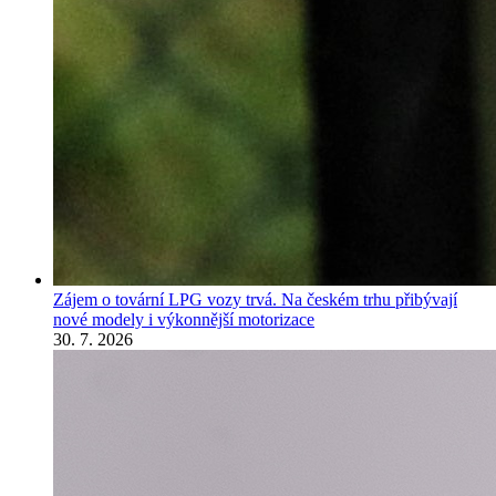
Zájem o tovární LPG vozy trvá. Na českém trhu přibývají
nové modely i výkonnější motorizace
30. 7. 2026