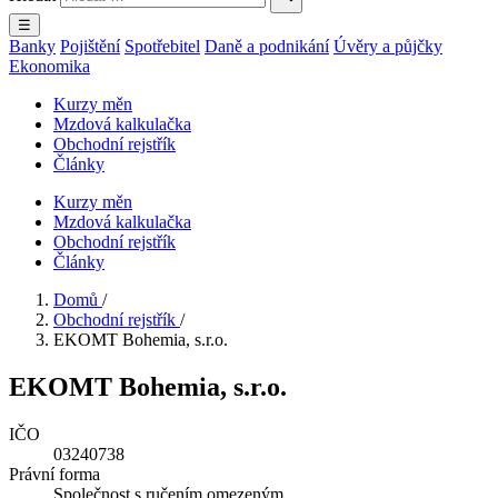
☰
Banky
Pojištění
Spotřebitel
Daně a podnikání
Úvěry a půjčky
Ekonomika
Kurzy měn
Mzdová kalkulačka
Obchodní rejstřík
Články
Kurzy měn
Mzdová kalkulačka
Obchodní rejstřík
Články
Domů
/
Obchodní rejstřík
/
EKOMT Bohemia, s.r.o.
EKOMT Bohemia, s.r.o.
IČO
03240738
Právní forma
Společnost s ručením omezeným