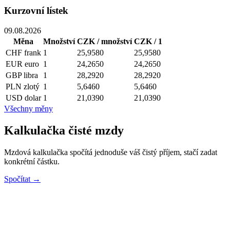
Kurzovní lístek
09.08.2026
Měna
Množství
CZK / množství
CZK / 1
CHF
frank
1
25,9580
25,9580
EUR
euro
1
24,2650
24,2650
GBP
libra
1
28,2920
28,2920
PLN
zlotý
1
5,6460
5,6460
USD
dolar
1
21,0390
21,0390
Všechny měny
Kalkulačka čisté mzdy
Mzdová kalkulačka spočítá jednoduše váš čistý příjem, stačí zadat
konkrétní částku.
Spočítat →