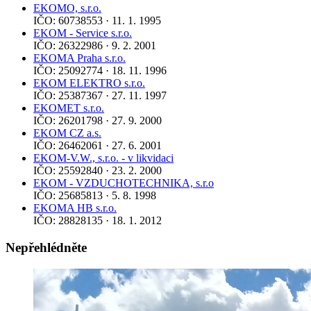
EKOMO, s.r.o.
IČO: 60738553 · 11. 1. 1995
EKOM - Service s.r.o.
IČO: 26322986 · 9. 2. 2001
EKOMA Praha s.r.o.
IČO: 25092774 · 18. 11. 1996
EKOM ELEKTRO s.r.o.
IČO: 25387367 · 27. 11. 1997
EKOMET s.r.o.
IČO: 26201798 · 27. 9. 2000
EKOM CZ a.s.
IČO: 26462061 · 27. 6. 2001
EKOM-V.W., s.r.o. - v likvidaci
IČO: 25592840 · 23. 2. 2000
EKOM - VZDUCHOTECHNIKA, s.r.o
IČO: 25685813 · 5. 8. 1998
EKOMA HB s.r.o.
IČO: 28828135 · 18. 1. 2012
Nepřehlédněte