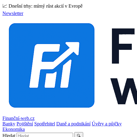
📈 Dnešní trhy: mírný růst akcií v Evropě
Newsletter
Finanční-web.cz
Banky
Pojištění
Spotřebitel
Daně a podnikání
Úvěry a půjčky
Ekonomika
Hledat
🔍