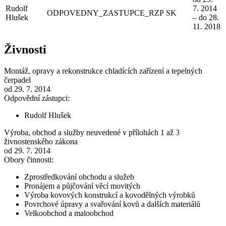
Rudolf
7. 2014
ODPOVEDNY_ZASTUPCE_RZP
SK
Hlušek
– do 28.
11. 2018
Živnosti
Montáž, opravy a rekonstrukce chladících zařízení a tepelných
čerpadel
od 29. 7. 2014
Odpovědní zástupci:
Rudolf Hlušek
Výroba, obchod a služby neuvedené v přílohách 1 až 3
živnostenského zákona
od 29. 7. 2014
Obory činnosti:
Zprostředkování obchodu a služeb
Pronájem a půjčování věcí movitých
Výroba kovových konstrukcí a kovodělných výrobků
Povrchové úpravy a svařování kovů a dalších materiálů
Velkoobchod a maloobchod