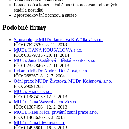
Poradenská a konzultační činnost, zpracování odborných
studií a posudků
Zprostředkování obchodu a služeb
Podobné firmy
Stomatologie MUDr. Jaroslava Košťálková s.r.o.
IČO: 07627530 · 8. 11. 2018
MUDr. HANA KOUSALOVÁ s.r.o.
IČO: 03579735 · 20. 11. 2014
MUDr. Jana Dostálová - dětská lékařka, s.r.o.
IČO: 02322846 · 27. 11. 2013
Lékárna MUDr. Andrea Dostálová, s.r.o.
IČO: 26836718 · 2. 7. 2004
Oční praxe MUDr. Životová, MUDr. Košanová, s.r.o.
IČO: 29091268
MUDr. Hrádek s.r.o.
IČO: 01387413 · 12. 2. 2013
MUDr. Dana Wasserbauerová s.r.o.
IČO: 01387456 · 12. 2. 2013
MUDr. Karel Máca, privátní zubní praxe s.r.o.
IČO: 01468626 · 5. 3. 2013
MUDr. Dana Piwková s.r.o.
IČO: 01495801 · 18. 3. 2013