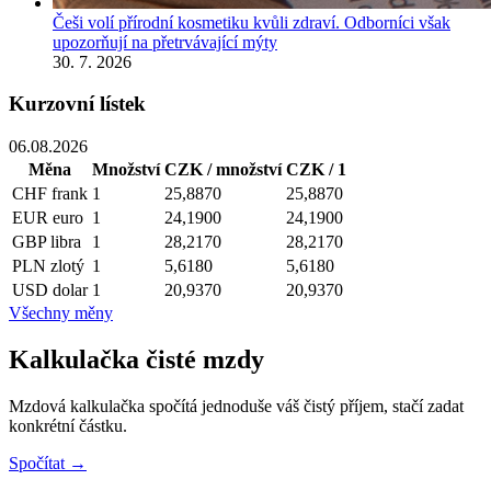
Češi volí přírodní kosmetiku kvůli zdraví. Odborníci však
upozorňují na přetrvávající mýty
30. 7. 2026
Kurzovní lístek
06.08.2026
Měna
Množství
CZK / množství
CZK / 1
CHF
frank
1
25,8870
25,8870
EUR
euro
1
24,1900
24,1900
GBP
libra
1
28,2170
28,2170
PLN
zlotý
1
5,6180
5,6180
USD
dolar
1
20,9370
20,9370
Všechny měny
Kalkulačka čisté mzdy
Mzdová kalkulačka spočítá jednoduše váš čistý příjem, stačí zadat
konkrétní částku.
Spočítat →