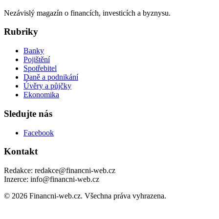
Nezávislý magazín o financích, investicích a byznysu.
Rubriky
Banky
Pojištění
Spotřebitel
Daně a podnikání
Úvěry a půjčky
Ekonomika
Sledujte nás
Facebook
Kontakt
Redakce: redakce@financni-web.cz
Inzerce: info@financni-web.cz
© 2026 Financni-web.cz. Všechna práva vyhrazena.