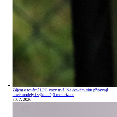
Zájem o tovární LPG vozy trvá. Na českém trhu přibývají
nové modely i výkonnější motorizace
30. 7. 2026