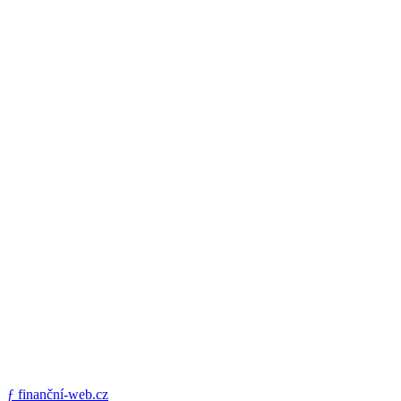
ƒ
finanční-web.cz