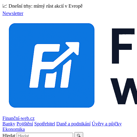
📈 Dnešní trhy: mírný růst akcií v Evropě
Newsletter
Finanční-web.cz
Banky
Pojištění
Spotřebitel
Daně a podnikání
Úvěry a půjčky
Ekonomika
Hledat
🔍