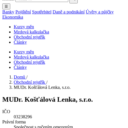
☰
Banky
Pojištění
Spotřebitel
Daně a podnikání
Úvěry a půjčky
Ekonomika
Kurzy měn
Mzdová kalkulačka
Obchodní rejstřík
Články
Kurzy měn
Mzdová kalkulačka
Obchodní rejstřík
Články
Domů
/
Obchodní rejstřík
/
MUDr. Košťálová Lenka, s.r.o.
MUDr. Košťálová Lenka, s.r.o.
IČO
03238296
Právní forma
Společnost s ručením omezeným