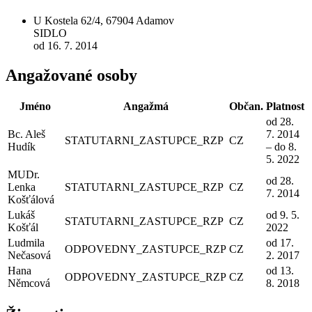
U Kostela 62/4, 67904 Adamov
SIDLO
od 16. 7. 2014
Angažované osoby
Jméno
Angažmá
Občan.
Platnost
od 28.
Bc. Aleš
7. 2014
STATUTARNI_ZASTUPCE_RZP
CZ
Hudík
– do 8.
5. 2022
MUDr.
od 28.
Lenka
STATUTARNI_ZASTUPCE_RZP
CZ
7. 2014
Košťálová
Lukáš
od 9. 5.
STATUTARNI_ZASTUPCE_RZP
CZ
Košťál
2022
Ludmila
od 17.
ODPOVEDNY_ZASTUPCE_RZP
CZ
Nečasová
2. 2017
Hana
od 13.
ODPOVEDNY_ZASTUPCE_RZP
CZ
Němcová
8. 2018