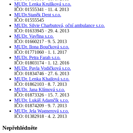
MUDr. Lenka Krulíková s.r.o.
IČO: 01555341 · 11. 4. 2013
MUDr.Staněk Dent s.r.o.
IČO: 01555545
MUDr. Silvie Charbutová, oční ambulance s.r.o.
IČO: 01633945 · 29. 4. 2013
MUDr. Vavřina s.r.o.
IČO: 01660217 · 9. 5. 2013
MUDr. Ilona Boučková s.r.o.
IČO: 01771060 · 1. 1. 2017
MUDr. Petra Farah s.r.o.
IČO: 01803174 · 1. 12. 2016
MUDr. Pavla Vodičková s.r.o.
IČO: 01834746 · 27. 6. 2013
MUDr. Lenka Khailová s.r.o.
IČO: 01862103 · 8. 7. 2013
MUDr. Jana Klímová s.r.o.
IČO: 01873326 · 15. 7. 2013
MUDr. Lukáš Adamčík s.r.o.
IČO: 01874209 · 9. 7. 2013
MUDr. Jela Wagnerová s.r.o.
IČO: 01382918 · 4. 2. 2013
Nepřehlédněte