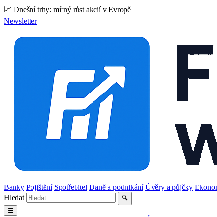
📈 Dnešní trhy: mírný růst akcií v Evropě
Newsletter
Banky
Pojištění
Spotřebitel
Daně a podnikání
Úvěry a půjčky
Ekono
Hledat
🔍
☰