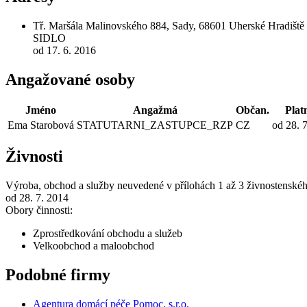
Tř. Maršála Malinovského 884, Sady, 68601 Uherské Hradiště
SIDLO
od 17. 6. 2016
Angažované osoby
Jméno
Angažmá
Občan.
Plat
Ema Starobová
STATUTARNI_ZASTUPCE_RZP
CZ
od 28. 
Živnosti
Výroba, obchod a služby neuvedené v přílohách 1 až 3 živnostenské
od 28. 7. 2014
Obory činnosti:
Zprostředkování obchodu a služeb
Velkoobchod a maloobchod
Podobné firmy
Agentura domácí péče Pomoc, s.r.o.