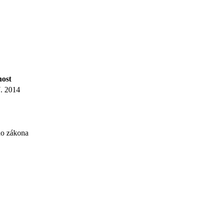
nost
7. 2014
ho zákona