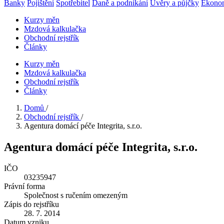
Banky
Pojištění
Spotřebitel
Daně a podnikání
Úvěry a půjčky
Ekono
Kurzy měn
Mzdová kalkulačka
Obchodní rejstřík
Články
Kurzy měn
Mzdová kalkulačka
Obchodní rejstřík
Články
Domů
/
Obchodní rejstřík
/
Agentura domácí péče Integrita, s.r.o.
Agentura domácí péče Integrita, s.r.o.
IČO
03235947
Právní forma
Společnost s ručením omezeným
Zápis do rejstříku
28. 7. 2014
Datum vzniku