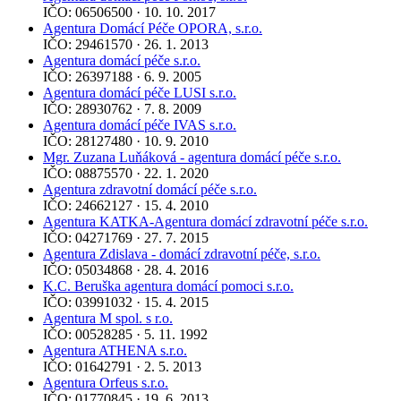
IČO: 06506500 · 10. 10. 2017
Agentura Domácí Péče OPORA, s.r.o.
IČO: 29461570 · 26. 1. 2013
Agentura domácí péče s.r.o.
IČO: 26397188 · 6. 9. 2005
Agentura domácí péče LUSI s.r.o.
IČO: 28930762 · 7. 8. 2009
Agentura domácí péče IVAS s.r.o.
IČO: 28127480 · 10. 9. 2010
Mgr. Zuzana Luňáková - agentura domácí péče s.r.o.
IČO: 08875570 · 22. 1. 2020
Agentura zdravotní domácí péče s.r.o.
IČO: 24662127 · 15. 4. 2010
Agentura KATKA-Agentura domácí zdravotní péče s.r.o.
IČO: 04271769 · 27. 7. 2015
Agentura Zdislava - domácí zdravotní péče, s.r.o.
IČO: 05034868 · 28. 4. 2016
K.C. Beruška agentura domácí pomoci s.r.o.
IČO: 03991032 · 15. 4. 2015
Agentura M spol. s r.o.
IČO: 00528285 · 5. 11. 1992
Agentura ATHENA s.r.o.
IČO: 01642791 · 2. 5. 2013
Agentura Orfeus s.r.o.
IČO: 01770845 · 19. 6. 2013