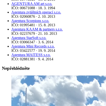
AGENTURA AM art s.r.o.
IČO: 00671088 · 18. 3. 1994
Agentura zvláštních operací s.r.o.
IČO: 02060876 · 2. 10. 2013
Agentura Scorpions s.r.o.
IČO: 01995481 · 15. 8. 2013
Agentura KAAM & partners s.r.o.
IČO: 02237679 · 21. 10. 2013
Agentura StarSoft s.r.o.
IČO: 03066347 · 3. 6. 2014
Agentura Mini Records s.r.o.
IČO: 03422577 · 19. 9. 2014
Agentura MAITESS s.r.o.
IČO: 02881381 · 9. 4. 2014
Nepřehlédněte