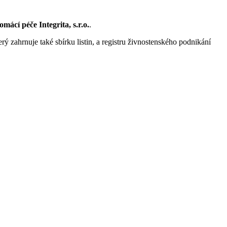
mácí péče Integrita, s.r.o.
.
rý zahrnuje také sbírku listin, a registru živnostenského podnikání