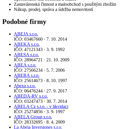
Zastavárenská činnost a maloobchod s použitým zbožím
Nákup, prodej, správa a údržba nemovitostí
Podobné firmy
ABEJA s.r.o.
IČO: 03467660 · 7. 10. 2014
ABEKA s.r.o.
IČO: 47121343 · 3. 9. 1992
ABESA s.r.o.
IČO: 28964721 · 21. 10. 2009
ABEA s.r.o.
IČO: 27566234 · 5. 7. 2006
ABEBA s.r.o.
IČO: 25614673 · 8. 10. 1997
Abexa s.r.o.
IČO: 06476244 · 27. 9. 2017
ABEDA-RV s.r.o.
IČO: 03247473 · 30. 7. 2014
ABELA Cz s.r.o. - v likvidaci
IČO: 25274856 · 3. 9. 1997
ABELA Group s.r.o.
IČO: 28332695 · 8. 4. 2009
La Abeja Inversiones s.r.o.