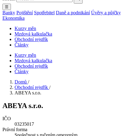
☰
Banky
Pojištění
Spotřebitel
Daně a podnikání
Úvěry a půjčky
Ekonomika
Kurzy měn
Mzdová kalkulačka
Obchodní rejstřík
Články
Kurzy měn
Mzdová kalkulačka
Obchodní rejstřík
Články
Domů
/
Obchodní rejstřík
/
ABEYA s.r.o.
ABEYA s.r.o.
IČO
03235017
Právní forma
Společnost s ručením omezeným