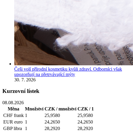
Češi volí přírodní kosmetiku kvůli zdraví. Odborníci však
upozorňují na přetrvávající mýty
30. 7. 2026
Kurzovní lístek
08.08.2026
Měna
Množství
CZK / množství
CZK / 1
CHF
frank
1
25,9580
25,9580
EUR
euro
1
24,2650
24,2650
GBP
libra
1
28,2920
28,2920