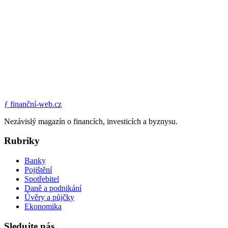
ƒ
finanční-web.cz
Nezávislý magazín o financích, investicích a byznysu.
Rubriky
Banky
Pojištění
Spotřebitel
Daně a podnikání
Úvěry a půjčky
Ekonomika
Sledujte nás