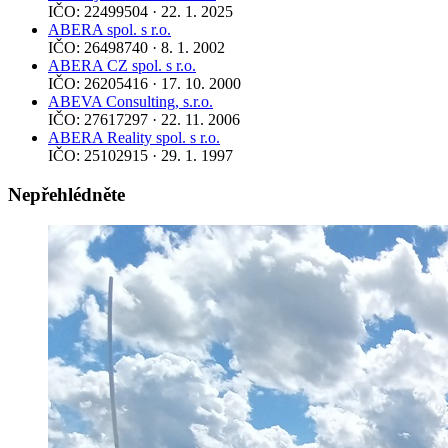
IČO: 22499504 · 22. 1. 2025
ABERA spol. s r.o.
IČO: 26498740 · 8. 1. 2002
ABERA CZ spol. s r.o.
IČO: 26205416 · 17. 10. 2000
ABEVA Consulting, s.r.o.
IČO: 27617297 · 22. 11. 2006
ABERA Reality spol. s r.o.
IČO: 25102915 · 29. 1. 1997
Nepřehlédněte