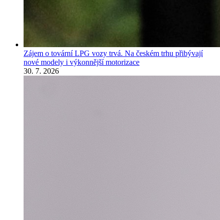
Zájem o tovární LPG vozy trvá. Na českém trhu přibývají
nové modely i výkonnější motorizace
30. 7. 2026