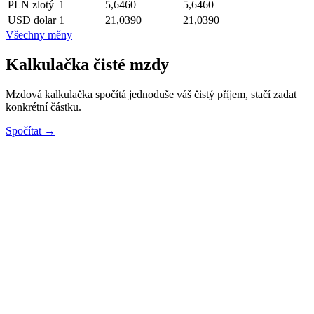
PLN
zlotý
1
5,6460
5,6460
USD
dolar
1
21,0390
21,0390
Všechny měny
Kalkulačka čisté mzdy
Mzdová kalkulačka spočítá jednoduše váš čistý příjem, stačí zadat
konkrétní částku.
Spočítat →