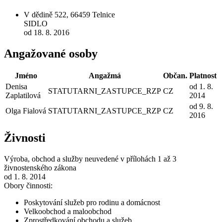
V dědině 522, 66459 Telnice
SIDLO
od 18. 8. 2016
Angažované osoby
Jméno
Angažmá
Občan.
Platnost
Denisa
od 1. 8.
STATUTARNI_ZASTUPCE_RZP
CZ
Zaplatilová
2014
od 9. 8.
Olga Fialová
STATUTARNI_ZASTUPCE_RZP
CZ
2016
Živnosti
Výroba, obchod a služby neuvedené v přílohách 1 až 3
živnostenského zákona
od 1. 8. 2014
Obory činnosti:
Poskytování služeb pro rodinu a domácnost
Velkoobchod a maloobchod
Zprostředkování obchodu a služeb