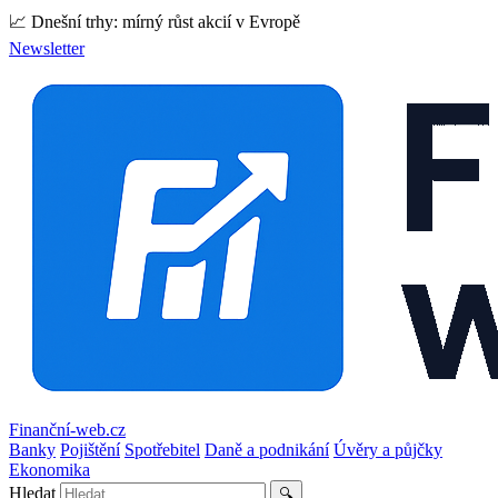
📈 Dnešní trhy: mírný růst akcií v Evropě
Newsletter
Finanční-web.cz
Banky
Pojištění
Spotřebitel
Daně a podnikání
Úvěry a půjčky
Ekonomika
Hledat
🔍