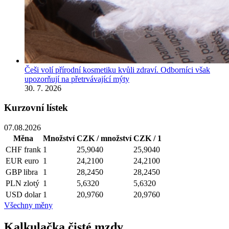
Češi volí přírodní kosmetiku kvůli zdraví. Odborníci však
upozorňují na přetrvávající mýty
30. 7. 2026
Kurzovní lístek
07.08.2026
Měna
Množství
CZK / množství
CZK / 1
CHF
frank
1
25,9040
25,9040
EUR
euro
1
24,2100
24,2100
GBP
libra
1
28,2450
28,2450
PLN
zlotý
1
5,6320
5,6320
USD
dolar
1
20,9760
20,9760
Všechny měny
Kalkulačka čisté mzdy