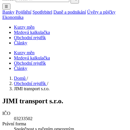
☰
Banky
Pojištění
Spotřebitel
Daně a podnikání
Úvěry a půjčky
Ekonomika
Kurzy měn
Mzdová kalkulačka
Obchodní rejstřík
Články
Kurzy měn
Mzdová kalkulačka
Obchodní rejstřík
Články
Domů
/
Obchodní rejstřík
/
JIMI transport s.r.o.
JIMI transport s.r.o.
IČO
03233502
Právní forma
Společnost s ručením omezeným