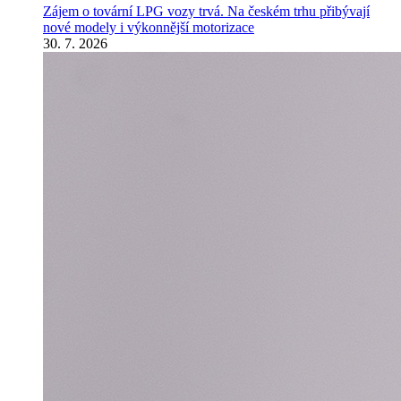
Zájem o tovární LPG vozy trvá. Na českém trhu přibývají
nové modely i výkonnější motorizace
30. 7. 2026