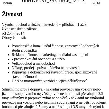
ODPOVEDNY_ZASTUPCE_RZP
CZ
Beran
2014
Živnosti
Výroba, obchod a služby neuvedené v přílohách 1 až 3
živnostenského zákona
od 25. 7. 2014
Obory činnosti:
Poradenská a konzultační činnost, zpracování odborných
studií a posudků
Reklamní činnost, marketing, mediální zastoupení
Zprostředkování obchodu a služeb
Velkoobchod a maloobchod
Nákup, prodej, správa a údržba nemovitostí
Přípravné a dokončovací stavební práce, specializované
stavební činnosti
Údržba motorových vozidel a jejich příslušenství
Silniční motorová doprava - nákladní provozovaná vozidly nebo
jízdními soupravami o největší povolené hmotnosti přesahující 3,5
tuny určenými k přepravě zvířat nebo věcí, - nákladní mezinárodní
provozovaná vozidly nebo jízdními soupravami o největší povolené
hmotnosti přesahující 2,5 tuny a nepřesahující 3,5 tuny určenými k