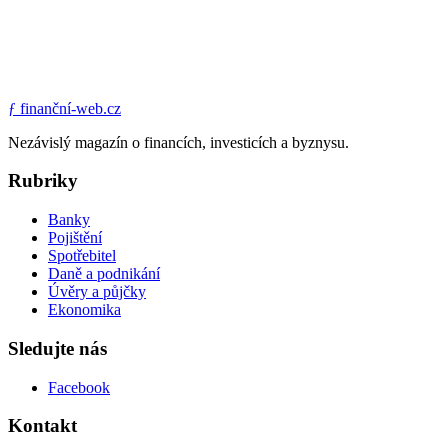
ƒ
finanční-web.cz
Nezávislý magazín o financích, investicích a byznysu.
Rubriky
Banky
Pojištění
Spotřebitel
Daně a podnikání
Úvěry a půjčky
Ekonomika
Sledujte nás
Facebook
Kontakt