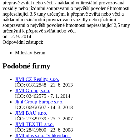
přepravě zvířat nebo věcí, - nákladní vnitrostátní provozovaná
vozidly nebo jízdními soupravami o největší povolené hmotnosti
nepřesahující 3,5 tuny určenými k přepravě zvířat nebo věcí a
nákladní mezinárodní provozovaná vozidly nebo jízdními
soupravami o největší povolené hmotnosti nepřesahující 2,5 tuny
určenými k přepravě zvířat nebo věcí
od 12. 9. 2014
Odpovědní zástupci:
Miloslav Beran
Podobné firmy
JIMI CZ Reality, s.r.o.
IČO: 01812548 · 21. 6. 2013
JIMI Group, s.r.o.
IČO: 02462575 · 7. 1. 2014
Jimi Group Europe s.r.o.
IČO: 06950507 · 14. 3. 2018
JIMI BAU s.r.o.
IČO: 27329739 · 25. 7. 2007
JIMI TEXTIL s.r.o.
IČO: 28419600 · 23. 6. 2008
JIMI plus s.r.o. "v likvidaci"