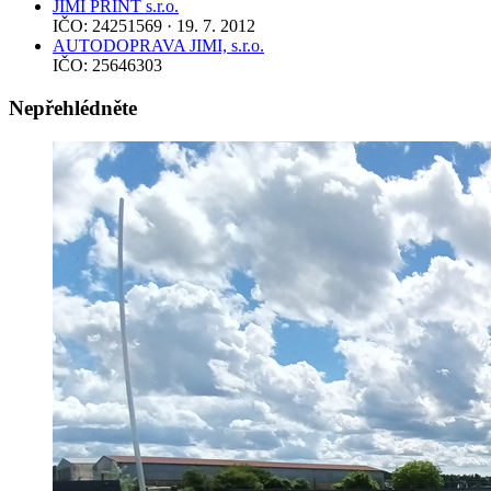
JIMI PRINT s.r.o.
IČO: 24251569 · 19. 7. 2012
AUTODOPRAVA JIMI, s.r.o.
IČO: 25646303
Nepřehlédněte