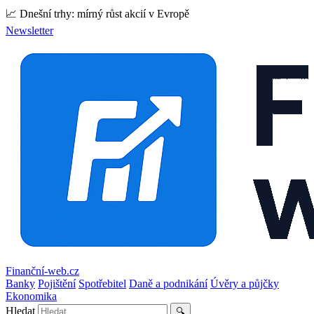
📈 Dnešní trhy: mírný růst akcií v Evropě
Newsletter
Finanční-web.cz
Banky
Pojištění
Spotřebitel
Daně a podnikání
Úvěry a půjčky
Ekonomika
Hledat
🔍