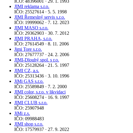
IČO: 48396001 · 29. 1. 1993
JIMI reklama s.r.o.
IČO: 25527614 · 5. 5. 1998
JIMI Řemeslný servis s.r.o.
IČO: 19999062 · 7. 12. 2023
JIMI MASO s.r.o.
IČO: 29362903 · 30. 7. 2012
JIMI PRAHA, s.r.o.
IČO: 27614549 · 8. 11. 2006
Jimi Tore s.r.o.
IČO: 27677737 · 24. 2. 2006
JIMI-Dlouhý spol. s r.o.
IČO: 25128264 · 21. 5. 1997
JIMI CZ, a.s.
IČO: 25313436 · 3. 10. 1996
JiMi GAS s.r.o.
IČO: 25589849 · 7. 2. 2000
JIMI color, s.r.o. v likvidaci
IČO: 25608274 · 16. 9. 1997
JIMI CLUB s.r.o.
IČO: 25907948
JiMi z.s.
IČO: 09988483
JIMI shop s.r.o.
IČO: 17579937 · 27. 9. 2022