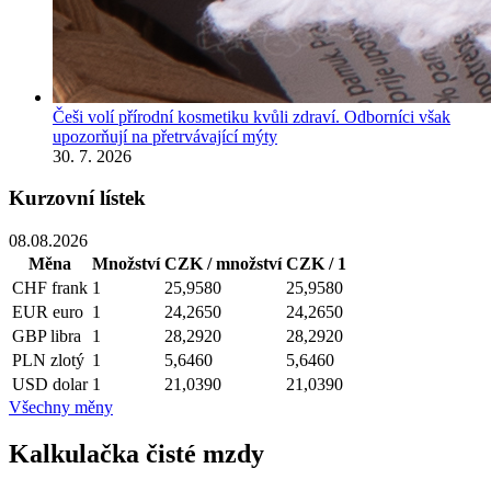
Češi volí přírodní kosmetiku kvůli zdraví. Odborníci však
upozorňují na přetrvávající mýty
30. 7. 2026
Kurzovní lístek
08.08.2026
Měna
Množství
CZK / množství
CZK / 1
CHF
frank
1
25,9580
25,9580
EUR
euro
1
24,2650
24,2650
GBP
libra
1
28,2920
28,2920
PLN
zlotý
1
5,6460
5,6460
USD
dolar
1
21,0390
21,0390
Všechny měny
Kalkulačka čisté mzdy