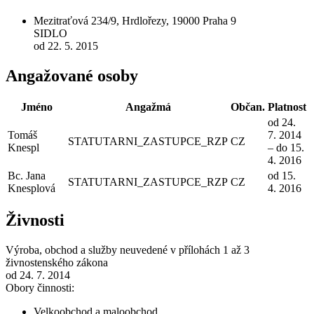
Mezitraťová 234/9, Hrdlořezy, 19000 Praha 9
SIDLO
od 22. 5. 2015
Angažované osoby
Jméno
Angažmá
Občan.
Platnost
od 24.
Tomáš
7. 2014
STATUTARNI_ZASTUPCE_RZP
CZ
Knespl
– do 15.
4. 2016
Bc. Jana
od 15.
STATUTARNI_ZASTUPCE_RZP
CZ
Knesplová
4. 2016
Živnosti
Výroba, obchod a služby neuvedené v přílohách 1 až 3
živnostenského zákona
od 24. 7. 2014
Obory činnosti:
Velkoobchod a maloobchod