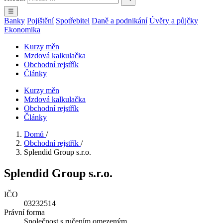
☰
Banky
Pojištění
Spotřebitel
Daně a podnikání
Úvěry a půjčky
Ekonomika
Kurzy měn
Mzdová kalkulačka
Obchodní rejstřík
Články
Kurzy měn
Mzdová kalkulačka
Obchodní rejstřík
Články
Domů
/
Obchodní rejstřík
/
Splendid Group s.r.o.
Splendid Group s.r.o.
IČO
03232514
Právní forma
Společnost s ručením omezeným