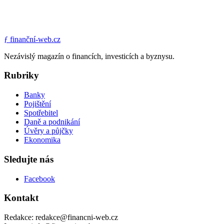
ƒ
finanční-web.cz
Nezávislý magazín o financích, investicích a byznysu.
Rubriky
Banky
Pojištění
Spotřebitel
Daně a podnikání
Úvěry a půjčky
Ekonomika
Sledujte nás
Facebook
Kontakt
Redakce: redakce@financni-web.cz