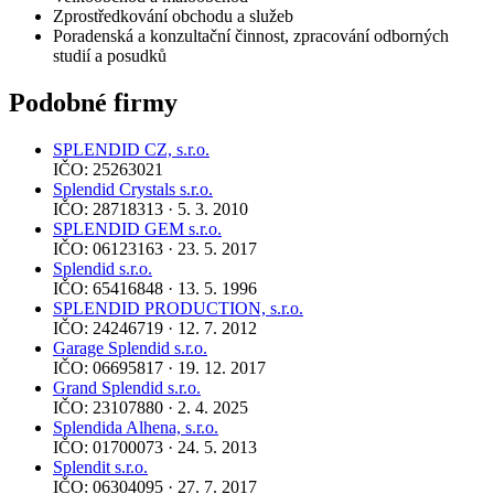
Zprostředkování obchodu a služeb
Poradenská a konzultační činnost, zpracování odborných
studií a posudků
Podobné firmy
SPLENDID CZ, s.r.o.
IČO: 25263021
Splendid Crystals s.r.o.
IČO: 28718313 · 5. 3. 2010
SPLENDID GEM s.r.o.
IČO: 06123163 · 23. 5. 2017
Splendid s.r.o.
IČO: 65416848 · 13. 5. 1996
SPLENDID PRODUCTION, s.r.o.
IČO: 24246719 · 12. 7. 2012
Garage Splendid s.r.o.
IČO: 06695817 · 19. 12. 2017
Grand Splendid s.r.o.
IČO: 23107880 · 2. 4. 2025
Splendida Alhena, s.r.o.
IČO: 01700073 · 24. 5. 2013
Splendit s.r.o.
IČO: 06304095 · 27. 7. 2017