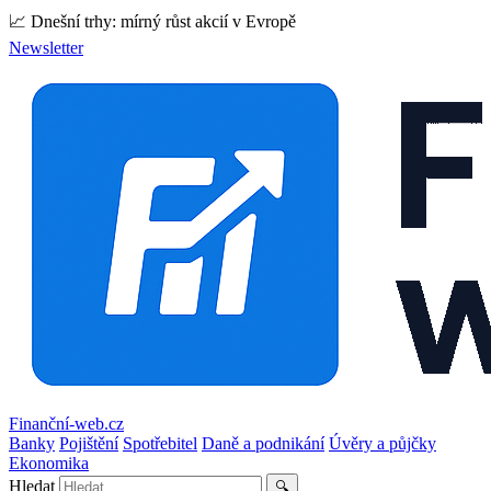
📈 Dnešní trhy: mírný růst akcií v Evropě
Newsletter
Finanční-web.cz
Banky
Pojištění
Spotřebitel
Daně a podnikání
Úvěry a půjčky
Ekonomika
Hledat
🔍