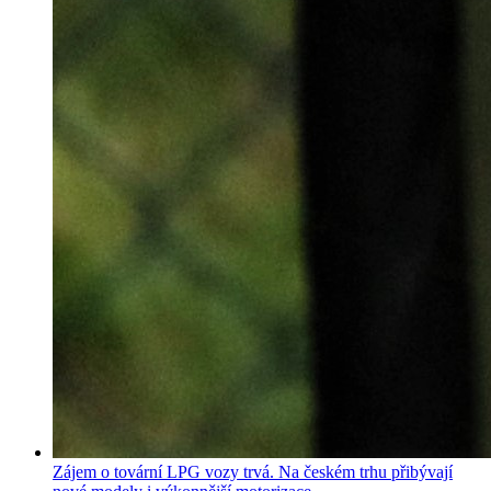
Zájem o tovární LPG vozy trvá. Na českém trhu přibývají