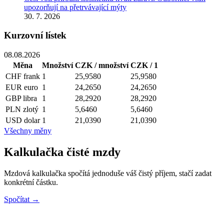
upozorňují na přetrvávající mýty
30. 7. 2026
Kurzovní lístek
08.08.2026
Měna
Množství
CZK / množství
CZK / 1
CHF
frank
1
25,9580
25,9580
EUR
euro
1
24,2650
24,2650
GBP
libra
1
28,2920
28,2920
PLN
zlotý
1
5,6460
5,6460
USD
dolar
1
21,0390
21,0390
Všechny měny
Kalkulačka čisté mzdy
Mzdová kalkulačka spočítá jednoduše váš čistý příjem, stačí zadat
konkrétní částku.
Spočítat →