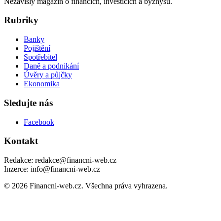
Nezávislý magazín o financích, investicích a byznysu.
Rubriky
Banky
Pojištění
Spotřebitel
Daně a podnikání
Úvěry a půjčky
Ekonomika
Sledujte nás
Facebook
Kontakt
Redakce: redakce@financni-web.cz
Inzerce: info@financni-web.cz
© 2026 Financni-web.cz. Všechna práva vyhrazena.