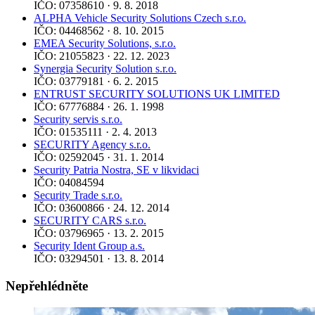
IČO: 07358610 · 9. 8. 2018
ALPHA Vehicle Security Solutions Czech s.r.o.
IČO: 04468562 · 8. 10. 2015
EMEA Security Solutions, s.r.o.
IČO: 21055823 · 22. 12. 2023
Synergia Security Solution s.r.o.
IČO: 03779181 · 6. 2. 2015
ENTRUST SECURITY SOLUTIONS UK LIMITED
IČO: 67776884 · 26. 1. 1998
Security servis s.r.o.
IČO: 01535111 · 2. 4. 2013
SECURITY Agency s.r.o.
IČO: 02592045 · 31. 1. 2014
Security Patria Nostra, SE v likvidaci
IČO: 04084594
Security Trade s.r.o.
IČO: 03600866 · 24. 12. 2014
SECURITY CARS s.r.o.
IČO: 03796965 · 13. 2. 2015
Security Ident Group a.s.
IČO: 03294501 · 13. 8. 2014
Nepřehlédněte