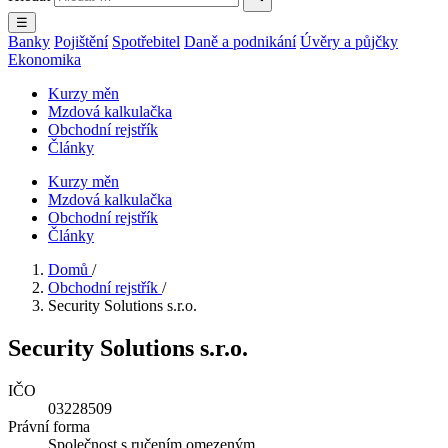
☰
Banky
Pojištění
Spotřebitel
Daně a podnikání
Úvěry a půjčky
Ekonomika
Kurzy měn
Mzdová kalkulačka
Obchodní rejstřík
Články
Kurzy měn
Mzdová kalkulačka
Obchodní rejstřík
Články
Domů
/
Obchodní rejstřík
/
Security Solutions s.r.o.
Security Solutions s.r.o.
IČO
03228509
Právní forma
Společnost s ručením omezeným