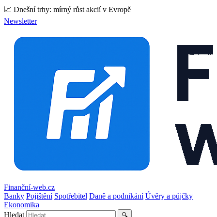
📈 Dnešní trhy: mírný růst akcií v Evropě
Newsletter
Finanční-web.cz
Banky
Pojištění
Spotřebitel
Daně a podnikání
Úvěry a půjčky
Ekonomika
Hledat
🔍