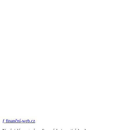
ƒ
finanční-web.cz