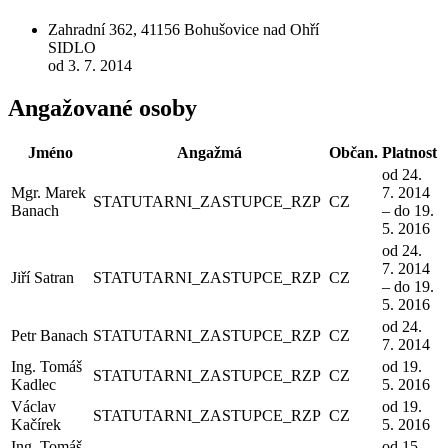
Zahradní 362, 41156 Bohušovice nad Ohří
SIDLO
od 3. 7. 2014
Angažované osoby
Jméno
Angažmá
Občan.
Platnost
od 24.
Mgr. Marek
7. 2014
STATUTARNI_ZASTUPCE_RZP
CZ
Banach
– do 19.
5. 2016
od 24.
7. 2014
Jiří Satran
STATUTARNI_ZASTUPCE_RZP
CZ
– do 19.
5. 2016
od 24.
Petr Banach
STATUTARNI_ZASTUPCE_RZP
CZ
7. 2014
Ing. Tomáš
od 19.
STATUTARNI_ZASTUPCE_RZP
CZ
Kadlec
5. 2016
Václav
od 19.
STATUTARNI_ZASTUPCE_RZP
CZ
Kačírek
5. 2016
Ing. Tomáš
od 15.