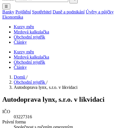
☰
Banky
Pojištění
Spotřebitel
Daně a podnikání
Úvěry a půjčky
Ekonomika
Kurzy měn
Mzdová kalkulačka
Obchodní rejstřík
Články
Kurzy měn
Mzdová kalkulačka
Obchodní rejstřík
Články
Domů
/
Obchodní rejstřík
/
Autodoprava lynx, s.r.o. v likvidaci
Autodoprava lynx, s.r.o. v likvidaci
IČO
03227316
Právní forma
Společnost s ručením omezeným