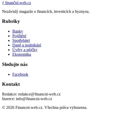
ƒ
finanční-web.cz
Nezávislý magazín o financích, investicích a byznysu.
Rubriky
Banky
Pojištění
Spotřebitel
Daně a podnikání
Úvěry a půjčky
Ekonomika
Sledujte nás
Facebook
Kontakt
Redakce: redakce@financni-web.cz
Inzerce: info@financni-web.cz
© 2026 Financni-web.cz. Všechna práva vyhrazena.