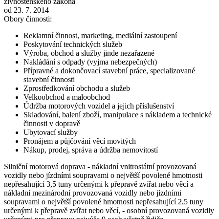
živnostenského zákona
od 23. 7. 2014
Obory činnosti:
Reklamní činnost, marketing, mediální zastoupení
Poskytování technických služeb
Výroba, obchod a služby jinde nezařazené
Nakládání s odpady (vyjma nebezpečných)
Přípravné a dokončovací stavební práce, specializované
stavební činnosti
Zprostředkování obchodu a služeb
Velkoobchod a maloobchod
Údržba motorových vozidel a jejich příslušenství
Skladování, balení zboží, manipulace s nákladem a technické
činnosti v dopravě
Ubytovací služby
Pronájem a půjčování věcí movitých
Nákup, prodej, správa a údržba nemovitostí
Silniční motorová doprava - nákladní vnitrostátní provozovaná
vozidly nebo jízdními soupravami o největší povolené hmotnosti
nepřesahující 3,5 tuny určenými k přepravě zvířat nebo věcí a
nákladní mezinárodní provozovaná vozidly nebo jízdními
soupravami o největší povolené hmotnosti nepřesahující 2,5 tuny
určenými k přepravě zvířat nebo věcí, - osobní provozovaná vozidly