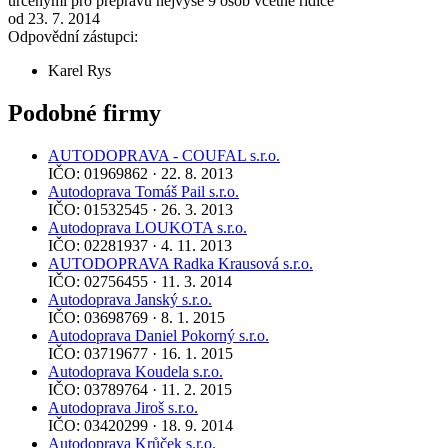
určenými pro přepravu nejvýše 9 osob včetně řidiče
od 23. 7. 2014
Odpovědní zástupci:
Karel Rys
Podobné firmy
AUTODOPRAVA - COUFAL s.r.o.
IČO: 01969862 · 22. 8. 2013
Autodoprava Tomáš Pail s.r.o.
IČO: 01532545 · 26. 3. 2013
Autodoprava LOUKOTA s.r.o.
IČO: 02281937 · 4. 11. 2013
AUTODOPRAVA Radka Krausová s.r.o.
IČO: 02756455 · 11. 3. 2014
Autodoprava Janský s.r.o.
IČO: 03698769 · 8. 1. 2015
Autodoprava Daniel Pokorný s.r.o.
IČO: 03719677 · 16. 1. 2015
Autodoprava Koudela s.r.o.
IČO: 03789764 · 11. 2. 2015
Autodoprava Jiroš s.r.o.
IČO: 03420299 · 18. 9. 2014
Autodoprava Krůček s.r.o.