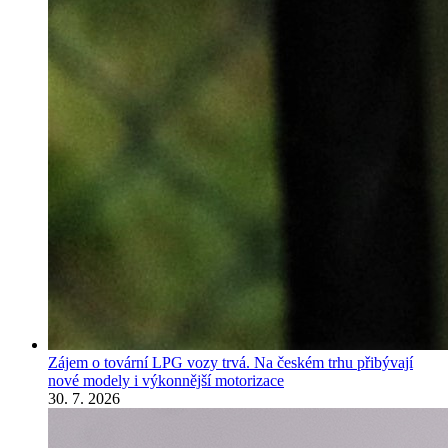
Zájem o tovární LPG vozy trvá. Na českém trhu přibývají
nové modely i výkonnější motorizace
30. 7. 2026