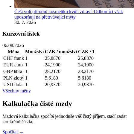
Češi volí přírodní kosmetiku kvůli zdraví. Odborníci však
upozorňují na přetrvávající mýty
30. 7. 2026
Kurzovní lístek
06.08.2026
Měna
Množství
CZK / množství
CZK / 1
CHF
frank
1
25,8870
25,8870
EUR
euro
1
24,1900
24,1900
GBP
libra
1
28,2170
28,2170
PLN
zlotý
1
5,6180
5,6180
USD
dolar
1
20,9370
20,9370
Všechny měny
Kalkulačka čisté mzdy
Mzdová kalkulačka spočítá jednoduše váš čistý příjem, stačí zadat
konkrétní částku.
Spočítat →