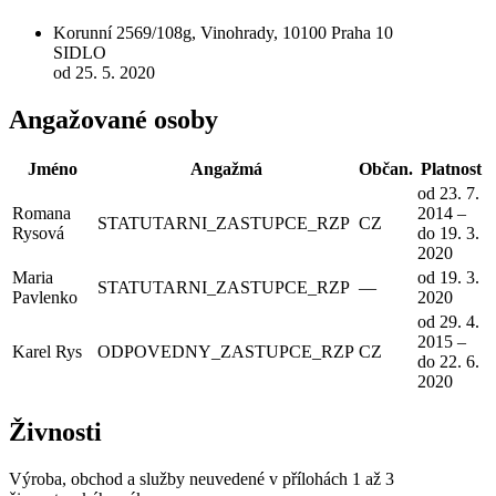
Korunní 2569/108g, Vinohrady, 10100 Praha 10
SIDLO
od 25. 5. 2020
Angažované osoby
Jméno
Angažmá
Občan.
Platnost
od 23. 7.
Romana
2014 –
STATUTARNI_ZASTUPCE_RZP
CZ
Rysová
do 19. 3.
2020
Maria
od 19. 3.
STATUTARNI_ZASTUPCE_RZP
—
Pavlenko
2020
od 29. 4.
2015 –
Karel Rys
ODPOVEDNY_ZASTUPCE_RZP
CZ
do 22. 6.
2020
Živnosti
Výroba, obchod a služby neuvedené v přílohách 1 až 3