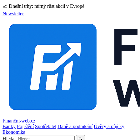
📈 Dnešní trhy: mírný růst akcií v Evropě
Newsletter
Finanční-web.cz
Banky
Pojištění
Spotřebitel
Daně a podnikání
Úvěry a půjčky
Ekonomika
Hledat
🔍