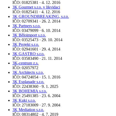
IČO: 01825381 · 4. 12. 2016
3K Gourmet s.r.o. v likvidaci
IČO: 01825411 · 4. 12. 2016
3K GROUNDBREAKING, s.r.o.
IČO: 02709341 · 26. 2. 2014
3K Partners s.r.o.
IČO: 03479099 · 6. 10. 2014
3K Běloimport s.r.o.
IČO: 03525473 · 29. 10. 2014
3K Projekt s.r.o.
IČO: 02941601 · 29. 4. 2014
3K GASTRO s.r.o.
IČO: 03583490 · 21. 11. 2014
3K-centrum z.s.
IČO: 02057972
3K Architects s.r.o.
IČO: 04724054 · 15. 1. 2016
3K Esplanade s.r.o.
IČO: 22438360 · 9. 1. 2025
3K BOHEMIA s.r.o.
IČO: 25491385 · 23. 6. 2004
3K Kuki s.r.o.
IČO: 27183009 · 27. 9. 2004
3K Mediation s.r.o.
IČO: 08314802 · 4. 7. 2019