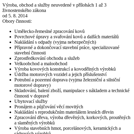
Výroba, obchod a služby neuvedené v přílohách 1 až 3
živnostenského zákona
od 5. 8. 2014
Obory činnosti:
Umělecko-řemeslné zpracování kovů
Povrchové úpravy a svařování kovů a dalších materiálů
Nakládání s odpady (vyjma nebezpečných)
Přípravné a dokončovací stavební práce, specializované
stavební činnosti
Zprostředkování obchodu a služeb
Velkoobchod a maloobchod
Výroba kovových konstrukcí a kovodělných výrobků
Údržba motorových vozidel a jejich příslušenství
Potrubní a pozemní doprava (vyjma železniční a silniční
motorové dopravy)
Skladování, balení zboží, manipulace s nákladem a technické
činnosti v dopravě
Ubytovací služby
Pronájem a půjčování věcí movitých
Nakládání s reprodukčním materiálem lesních dřevin
Zpracování dřeva, výroba dřevěných, korkových, proutěných
a slaměných výrobků
Výroba stavebních hmot, porcelánových, keramických a
sádrových výrobků