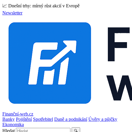
📈 Dnešní trhy: mírný růst akcií v Evropě
Newsletter
Finanční-web.cz
Banky
Pojištění
Spotřebitel
Daně a podnikání
Úvěry a půjčky
Ekonomika
Hledat
🔍