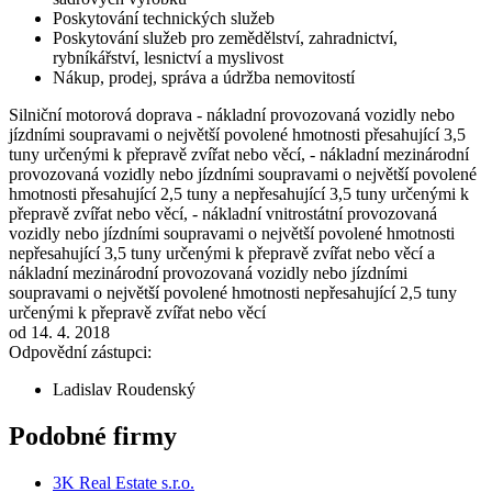
Poskytování technických služeb
Poskytování služeb pro zemědělství, zahradnictví,
rybníkářství, lesnictví a myslivost
Nákup, prodej, správa a údržba nemovitostí
Silniční motorová doprava - nákladní provozovaná vozidly nebo
jízdními soupravami o největší povolené hmotnosti přesahující 3,5
tuny určenými k přepravě zvířat nebo věcí, - nákladní mezinárodní
provozovaná vozidly nebo jízdními soupravami o největší povolené
hmotnosti přesahující 2,5 tuny a nepřesahující 3,5 tuny určenými k
přepravě zvířat nebo věcí, - nákladní vnitrostátní provozovaná
vozidly nebo jízdními soupravami o největší povolené hmotnosti
nepřesahující 3,5 tuny určenými k přepravě zvířat nebo věcí a
nákladní mezinárodní provozovaná vozidly nebo jízdními
soupravami o největší povolené hmotnosti nepřesahující 2,5 tuny
určenými k přepravě zvířat nebo věcí
od 14. 4. 2018
Odpovědní zástupci:
Ladislav Roudenský
Podobné firmy
3K Real Estate s.r.o.