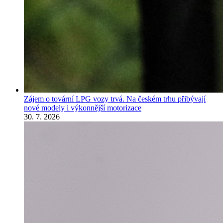
Zájem o tovární LPG vozy trvá. Na českém trhu přibývají
nové modely i výkonnější motorizace
30. 7. 2026