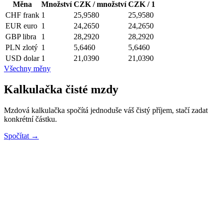
Měna
Množství
CZK / množství
CZK / 1
CHF
frank
1
25,9580
25,9580
EUR
euro
1
24,2650
24,2650
GBP
libra
1
28,2920
28,2920
PLN
zlotý
1
5,6460
5,6460
USD
dolar
1
21,0390
21,0390
Všechny měny
Kalkulačka čisté mzdy
Mzdová kalkulačka spočítá jednoduše váš čistý příjem, stačí zadat
konkrétní částku.
Spočítat →