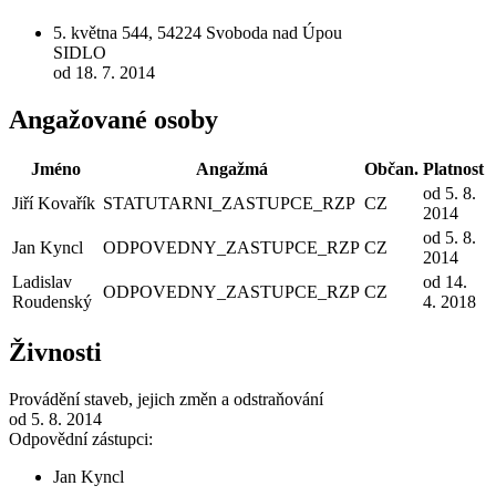
5. května 544, 54224 Svoboda nad Úpou
SIDLO
od 18. 7. 2014
Angažované osoby
Jméno
Angažmá
Občan.
Platnost
od 5. 8.
Jiří Kovařík
STATUTARNI_ZASTUPCE_RZP
CZ
2014
od 5. 8.
Jan Kyncl
ODPOVEDNY_ZASTUPCE_RZP
CZ
2014
Ladislav
od 14.
ODPOVEDNY_ZASTUPCE_RZP
CZ
Roudenský
4. 2018
Živnosti
Provádění staveb, jejich změn a odstraňování
od 5. 8. 2014
Odpovědní zástupci:
Jan Kyncl