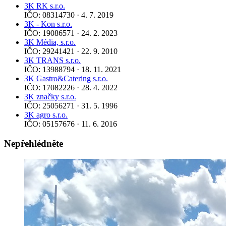
3K RK s.r.o.
IČO: 08314730 · 4. 7. 2019
3K - Kon s.r.o.
IČO: 19086571 · 24. 2. 2023
3K Média, s.r.o.
IČO: 29241421 · 22. 9. 2010
3K TRANS s.r.o.
IČO: 13988794 · 18. 11. 2021
3K Gastro&Catering s.r.o.
IČO: 17082226 · 28. 4. 2022
3K značky s.r.o.
IČO: 25056271 · 31. 5. 1996
3K agro s.r.o.
IČO: 05157676 · 11. 6. 2016
Nepřehlédněte