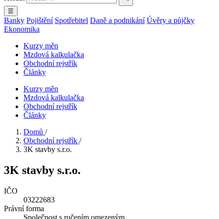
☰
Banky
Pojištění
Spotřebitel
Daně a podnikání
Úvěry a půjčky
Ekonomika
Kurzy měn
Mzdová kalkulačka
Obchodní rejstřík
Články
Kurzy měn
Mzdová kalkulačka
Obchodní rejstřík
Články
Domů
/
Obchodní rejstřík
/
3K stavby s.r.o.
3K stavby s.r.o.
IČO
03222683
Právní forma
Společnost s ručením omezeným