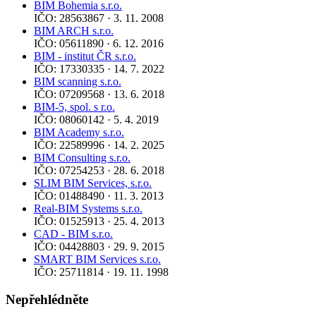
BIM Bohemia s.r.o.
IČO: 28563867 · 3. 11. 2008
BIM ARCH s.r.o.
IČO: 05611890 · 6. 12. 2016
BIM - institut ČR s.r.o.
IČO: 17330335 · 14. 7. 2022
BIM scanning s.r.o.
IČO: 07209568 · 13. 6. 2018
BIM-5, spol. s r.o.
IČO: 08060142 · 5. 4. 2019
BIM Academy s.r.o.
IČO: 22589996 · 14. 2. 2025
BIM Consulting s.r.o.
IČO: 07254253 · 28. 6. 2018
SLIM BIM Services, s.r.o.
IČO: 01488490 · 11. 3. 2013
Real-BIM Systems s.r.o.
IČO: 01525913 · 25. 4. 2013
CAD - BIM s.r.o.
IČO: 04428803 · 29. 9. 2015
SMART BIM Services s.r.o.
IČO: 25711814 · 19. 11. 1998
Nepřehlédněte