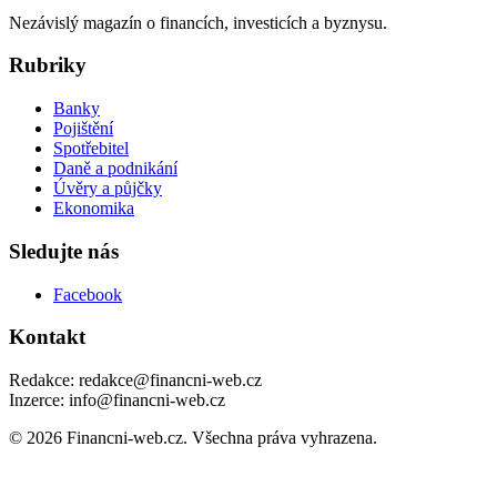
Nezávislý magazín o financích, investicích a byznysu.
Rubriky
Banky
Pojištění
Spotřebitel
Daně a podnikání
Úvěry a půjčky
Ekonomika
Sledujte nás
Facebook
Kontakt
Redakce: redakce@financni-web.cz
Inzerce: info@financni-web.cz
© 2026 Financni-web.cz. Všechna práva vyhrazena.