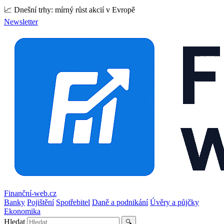
📈 Dnešní trhy: mírný růst akcií v Evropě
Newsletter
Finanční-web.cz
Banky
Pojištění
Spotřebitel
Daně a podnikání
Úvěry a půjčky
Ekonomika
Hledat
🔍