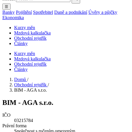
☰
Banky
Pojištění
Spotřebitel
Daně a podnikání
Úvěry a půjčky
Ekonomika
Kurzy měn
Mzdová kalkulačka
Obchodní rejstřík
Články
Kurzy měn
Mzdová kalkulačka
Obchodní rejstřík
Články
Domů
/
Obchodní rejstřík
/
BIM - AGA s.r.o.
BIM - AGA s.r.o.
IČO
03215784
Právní forma
Společnost s ručením omezeným