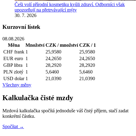
Češi volí přírodní kosmetiku kvůli zdraví. Odborníci však
upozorňují na přetrvávající mýty
30. 7. 2026
Kurzovní lístek
08.08.2026
Měna
Množství
CZK / množství
CZK / 1
CHF
frank
1
25,9580
25,9580
EUR
euro
1
24,2650
24,2650
GBP
libra
1
28,2920
28,2920
PLN
zlotý
1
5,6460
5,6460
USD
dolar
1
21,0390
21,0390
Všechny měny
Kalkulačka čisté mzdy
Mzdová kalkulačka spočítá jednoduše váš čistý příjem, stačí zadat
konkrétní částku.
Spočítat →