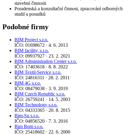
stavební činnosti
Poradenská a konzultační činnost, zpracování odborných
studií a posudků
Podobné firmy
BIM Project s.r.o.
IČO: 01698672 · 4. 6. 2013
BIM facility, s.r.o.
IČO: 09937927 · 23. 2. 2021
BIM Administration Center s.r.o.
IČO: 17403618 · 8. 8. 2022
BIM Textil-Service s.r.o.
IČO: 24816311 · 28. 2. 2011
BIM 4G s.r.o.
IČO: 08479038 · 3. 9. 2019
BIM Czech Republic s.r.o.
IČO: 26759241 · 14. 5. 2003
BIM Technology s.r.o.
IČO: 04333365 · 20. 8. 2015
Bim-Su s.r.o.
IČO: 04856520 · 7. 3. 2016
Bim Bom s.r.o.
IČO: 25418602 · 22. 6. 2000