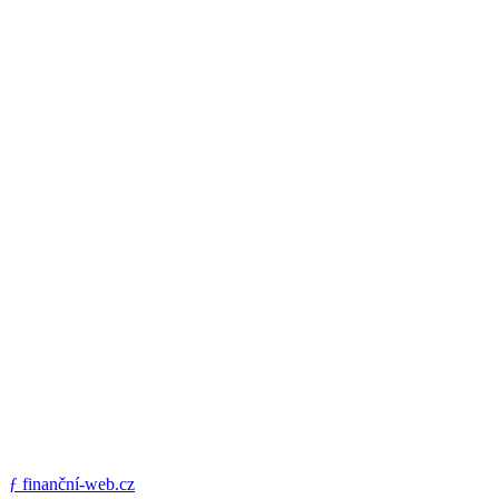
ƒ
finanční-web.cz