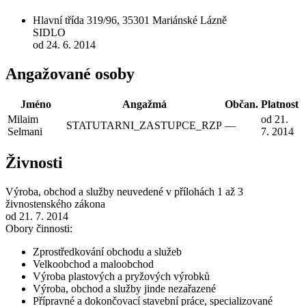
Hlavní třída 319/96, 35301 Mariánské Lázně
SIDLO
od 24. 6. 2014
Angažované osoby
Jméno
Angažmá
Občan.
Platnost
Milaim
od 21.
STATUTARNI_ZASTUPCE_RZP
—
Selmani
7. 2014
Živnosti
Výroba, obchod a služby neuvedené v přílohách 1 až 3
živnostenského zákona
od 21. 7. 2014
Obory činnosti:
Zprostředkování obchodu a služeb
Velkoobchod a maloobchod
Výroba plastových a pryžových výrobků
Výroba, obchod a služby jinde nezařazené
Přípravné a dokončovací stavební práce, specializované