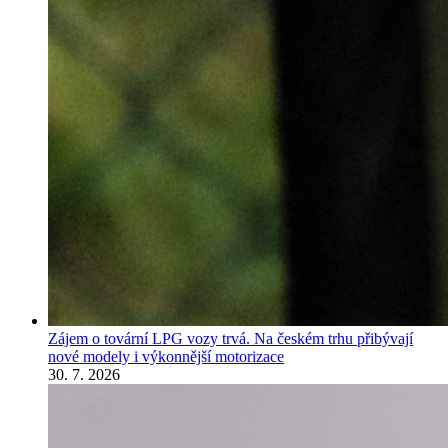
Zájem o tovární LPG vozy trvá. Na českém trhu přibývají
nové modely i výkonnější motorizace
30. 7. 2026