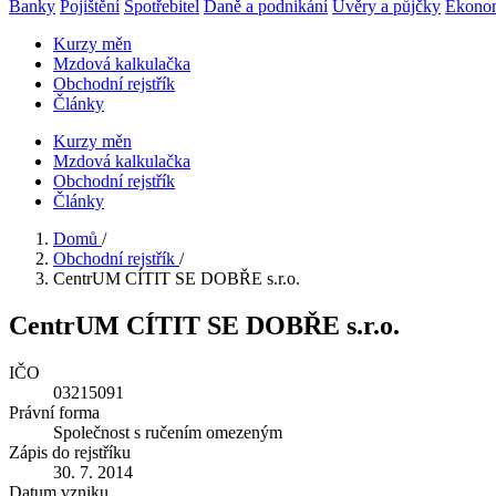
Banky
Pojištění
Spotřebitel
Daně a podnikání
Úvěry a půjčky
Ekono
Kurzy měn
Mzdová kalkulačka
Obchodní rejstřík
Články
Kurzy měn
Mzdová kalkulačka
Obchodní rejstřík
Články
Domů
/
Obchodní rejstřík
/
CentrUM CÍTIT SE DOBŘE s.r.o.
CentrUM CÍTIT SE DOBŘE s.r.o.
IČO
03215091
Právní forma
Společnost s ručením omezeným
Zápis do rejstříku
30. 7. 2014
Datum vzniku