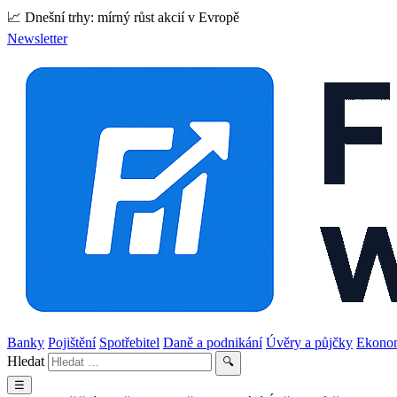
📈 Dnešní trhy: mírný růst akcií v Evropě
Newsletter
Banky
Pojištění
Spotřebitel
Daně a podnikání
Úvěry a půjčky
Ekono
Hledat
🔍
☰