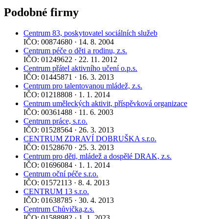
Podobné firmy
Centrum 83, poskytovatel sociálních služeb
IČO: 00874680 · 14. 8. 2004
Centrum péče o děti a rodinu, z.s.
IČO: 01249622 · 22. 11. 2012
Centrum přátel aktivního učení o.p.s.
IČO: 01445871 · 16. 3. 2013
Centrum pro talentovanou mládež, z.s.
IČO: 01218808 · 1. 1. 2014
Centrum uměleckých aktivit, příspěvková organizace
IČO: 00361488 · 11. 6. 2003
Centrum práce, s.r.o.
IČO: 01528564 · 26. 3. 2013
CENTRUM ZDRAVÍ DOBRUŠKA s.r.o.
IČO: 01528670 · 25. 3. 2013
Centrum pro děti, mládež a dospělé DRAK, z.s.
IČO: 01696084 · 1. 1. 2014
Centrum oční péče s.r.o.
IČO: 01572113 · 8. 4. 2013
CENTRUM 13 s.r.o.
IČO: 01638785 · 30. 4. 2013
Centrum Chůvička,z.s.
IČO: 01588982 · 1. 1. 2023