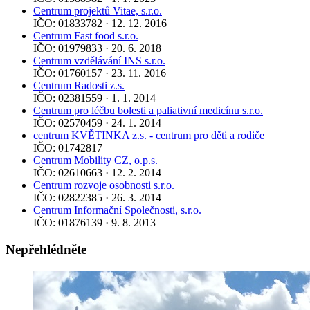
Centrum projektů Vitae, s.r.o.
IČO: 01833782 · 12. 12. 2016
Centrum Fast food s.r.o.
IČO: 01979833 · 20. 6. 2018
Centrum vzdělávání INS s.r.o.
IČO: 01760157 · 23. 11. 2016
Centrum Radosti z.s.
IČO: 02381559 · 1. 1. 2014
Centrum pro léčbu bolesti a paliativní medicínu s.r.o.
IČO: 02570459 · 24. 1. 2014
centrum KVĚTINKA z.s. - centrum pro děti a rodiče
IČO: 01742817
Centrum Mobility CZ, o.p.s.
IČO: 02610663 · 12. 2. 2014
Centrum rozvoje osobnosti s.r.o.
IČO: 02822385 · 26. 3. 2014
Centrum Informační Společnosti, s.r.o.
IČO: 01876139 · 9. 8. 2013
Nepřehlédněte