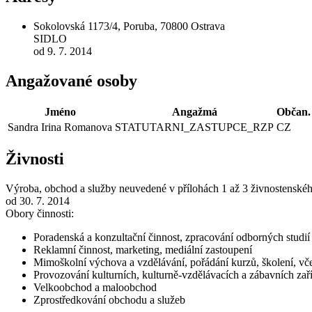
Sokolovská 1173/4, Poruba, 70800 Ostrava
SIDLO
od 9. 7. 2014
Angažované osoby
Jméno
Angažmá
Občan.
Sandra Irina Romanova
STATUTARNI_ZASTUPCE_RZP
CZ
Živnosti
Výroba, obchod a služby neuvedené v přílohách 1 až 3 živnostenské
od 30. 7. 2014
Obory činnosti:
Poradenská a konzultační činnost, zpracování odborných studi
Reklamní činnost, marketing, mediální zastoupení
Mimoškolní výchova a vzdělávání, pořádání kurzů, školení, vče
Provozování kulturních, kulturně-vzdělávacích a zábavních zaří
Velkoobchod a maloobchod
Zprostředkování obchodu a služeb