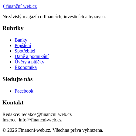
ƒ
finanční-web.cz
Nezávislý magazín o financích, investicích a byznysu.
Rubriky
Banky
Pojištění
Spotřebitel
Daně a podnikání
Úvěry a půjčky
Ekonomika
Sledujte nás
Facebook
Kontakt
Redakce: redakce@financni-web.cz
Inzerce: info@financni-web.cz
© 2026 Financni-web.cz. Všechna práva vyhrazena.