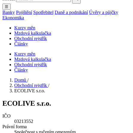
☰
Banky
Pojištění
Spotřebitel
Daně a podnikání
Úvěry a půjčky
Ekonomika
Kurzy měn
Mzdová kalkulačka
Obchodní rejstřík
Články
Kurzy měn
Mzdová kalkulačka
Obchodní rejstřík
Články
Domů
/
Obchodní rejstřík
/
ECOLIVE s.r.o.
ECOLIVE s.r.o.
IČO
03213552
Právní forma
Společnost s ručením omezeným