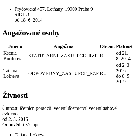
Fryčovická 457, Letňany, 19900 Praha 9
SIDLO
od 18. 6. 2014
Angažované osoby
Jméno
Angažmá
Občan.
Platnost
Ksenia
od 21.
STATUTARNI_ZASTUPCE_RZP
RU
Burdilova
8. 2014
od 2. 3.
Tatiana
2016 –
ODPOVEDNY_ZASTUPCE_RZP
RU
Lokteva
do 8. 5.
2019
Živnosti
Činnost účetních poradců, vedení účetnictví, vedení daňové
evidence
od 2. 3. 2016
Odpovědní zástupci:
Tatiana Lokteva