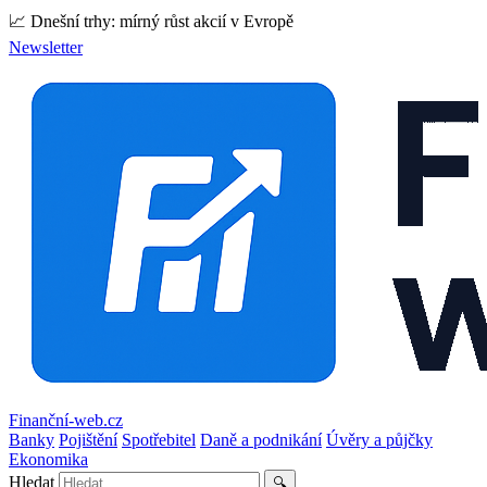
📈 Dnešní trhy: mírný růst akcií v Evropě
Newsletter
Finanční-web.cz
Banky
Pojištění
Spotřebitel
Daně a podnikání
Úvěry a půjčky
Ekonomika
Hledat
🔍