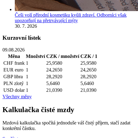
Češi volí přírodní kosmetiku kvůli zdraví. Odborníci však
upozorňují na přetrvávající mýty
30. 7. 2026
Kurzovní lístek
09.08.2026
Měna
Množství
CZK / množství
CZK / 1
CHF
frank
1
25,9580
25,9580
EUR
euro
1
24,2650
24,2650
GBP
libra
1
28,2920
28,2920
PLN
zlotý
1
5,6460
5,6460
USD
dolar
1
21,0390
21,0390
Všechny měny
Kalkulačka čisté mzdy
Mzdová kalkulačka spočítá jednoduše váš čistý příjem, stačí zadat
konkrétní částku.