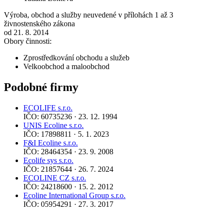
Výroba, obchod a služby neuvedené v přílohách 1 až 3
živnostenského zákona
od 21. 8. 2014
Obory činnosti:
Zprostředkování obchodu a služeb
Velkoobchod a maloobchod
Podobné firmy
ECOLIFE s.r.o.
IČO: 60735236 · 23. 12. 1994
UNIS Ecoline s.r.o.
IČO: 17898811 · 5. 1. 2023
F&I Ecoline s.r.o.
IČO: 28464354 · 23. 9. 2008
Ecolife sys s.r.o.
IČO: 21857644 · 26. 7. 2024
ECOLINE CZ s.r.o.
IČO: 24218600 · 15. 2. 2012
Ecoline International Group s.r.o.
IČO: 05954291 · 27. 3. 2017