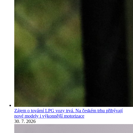
Zájem o tovární LPG vozy trvá. Na českém trhu přibývají
nové modely i výkonnější motorizace
30. 7. 2026