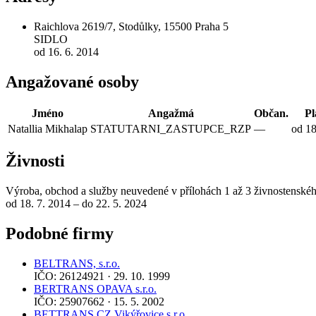
Raichlova 2619/7, Stodůlky, 15500 Praha 5
SIDLO
od 16. 6. 2014
Angažované osoby
Jméno
Angažmá
Občan.
Pl
Natallia Mikhalap
STATUTARNI_ZASTUPCE_RZP
—
od 18
Živnosti
Výroba, obchod a služby neuvedené v přílohách 1 až 3 živnostenské
od 18. 7. 2014 – do 22. 5. 2024
Podobné firmy
BELTRANS, s.r.o.
IČO: 26124921 · 29. 10. 1999
BERTRANS OPAVA s.r.o.
IČO: 25907662 · 15. 5. 2002
BETTRANS CZ Vikýřovice s.r.o.