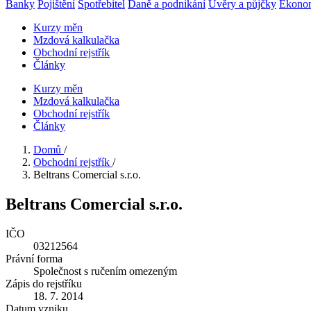
Banky
Pojištění
Spotřebitel
Daně a podnikání
Úvěry a půjčky
Ekono
Kurzy měn
Mzdová kalkulačka
Obchodní rejstřík
Články
Kurzy měn
Mzdová kalkulačka
Obchodní rejstřík
Články
Domů
/
Obchodní rejstřík
/
Beltrans Comercial s.r.o.
Beltrans Comercial s.r.o.
IČO
03212564
Právní forma
Společnost s ručením omezeným
Zápis do rejstříku
18. 7. 2014
Datum vzniku