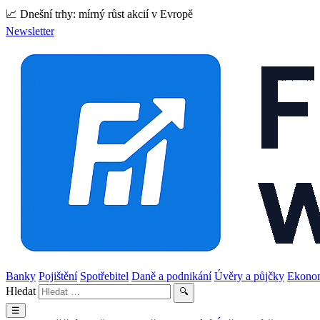
📈 Dnešní trhy: mírný růst akcií v Evropě
Newsletter
Banky
Pojištění
Spotřebitel
Daně a podnikání
Úvěry a půjčky
Ekono
Hledat
🔍
☰