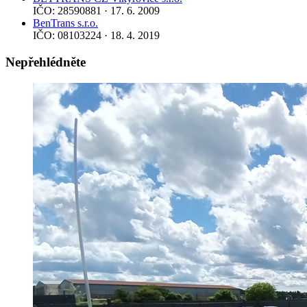
IČO: 28590881 · 17. 6. 2009
BenTrans s.r.o.
IČO: 08103224 · 18. 4. 2019
Nepřehlédněte