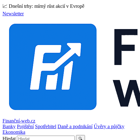
📈 Dnešní trhy: mírný růst akcií v Evropě
Newsletter
Finanční-web.cz
Banky
Pojištění
Spotřebitel
Daně a podnikání
Úvěry a půjčky
Ekonomika
Hledat
🔍