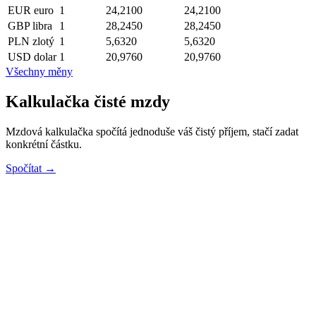
EUR
euro
1
24,2100
24,2100
GBP
libra
1
28,2450
28,2450
PLN
zlotý
1
5,6320
5,6320
USD
dolar
1
20,9760
20,9760
Všechny měny
Kalkulačka čisté mzdy
Mzdová kalkulačka spočítá jednoduše váš čistý příjem, stačí zadat
konkrétní částku.
Spočítat →