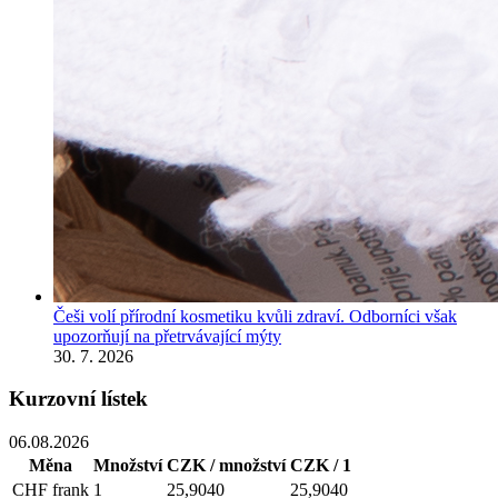
Češi volí přírodní kosmetiku kvůli zdraví. Odborníci však
upozorňují na přetrvávající mýty
30. 7. 2026
Kurzovní lístek
06.08.2026
Měna
Množství
CZK / množství
CZK / 1
CHF
frank
1
25,9040
25,9040