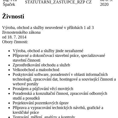
STATUTARNI_ZASTUPCE_RZP
CZ
Špaček
2020
Živnosti
Výroba, obchod a služby neuvedené v přílohách 1 až 3
živnostenského zákona
od 18. 7. 2014
Obory činnosti:
Výroba, obchod a služby jinde nezařazené
Přípravné a dokončovací stavební práce, specializované
stavební činnosti
Zprostředkování obchodu a služeb
Velkoobchod a maloobchod
Poskytování software, poradenství v oblasti informačních
technologií, zpracování dat, hostingové a související činnosti a
webové portály
Pronájem a půjčování věcí movitých
Poradenská a konzultační činnost, zpracování odborných
studií a posudků
Projektování pozemkových úprav
Příprava a vypracování technických návrhů, grafické a
kresličské práce
Testování, měření, analýzy a kontroly