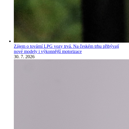
Zájem o tovární LPG vozy trvá. Na českém trhu přibývají
nové modely i výkonnější motorizace
30. 7. 2026