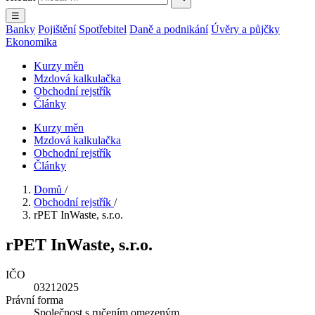
☰
Banky
Pojištění
Spotřebitel
Daně a podnikání
Úvěry a půjčky
Ekonomika
Kurzy měn
Mzdová kalkulačka
Obchodní rejstřík
Články
Kurzy měn
Mzdová kalkulačka
Obchodní rejstřík
Články
Domů
/
Obchodní rejstřík
/
rPET InWaste, s.r.o.
rPET InWaste, s.r.o.
IČO
03212025
Právní forma
Společnost s ručením omezeným