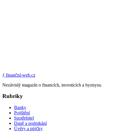
ƒ
finanční-web.cz
Nezávislý magazín o financích, investicích a byznysu.
Rubriky
Banky
Pojištění
Spotřebitel
Daně a podnikání
Úvěry a půjčky