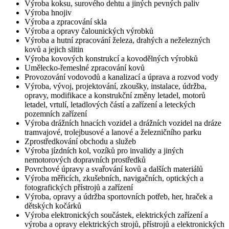
Výroba koksu, surového dehtu a jiných pevných paliv
Výroba hnojiv
Výroba a zpracování skla
Výroba a opravy čalounických výrobků
Výroba a hutní zpracování železa, drahých a neželezných
kovů a jejich slitin
Výroba kovových konstrukcí a kovodělných výrobků
Umělecko-řemeslné zpracování kovů
Provozování vodovodů a kanalizací a úprava a rozvod vody
Výroba, vývoj, projektování, zkoušky, instalace, údržba,
opravy, modifikace a konstrukční změny letadel, motorů
letadel, vrtulí, letadlových částí a zařízení a leteckých
pozemních zařízení
Výroba drážních hnacích vozidel a drážních vozidel na dráze
tramvajové, trolejbusové a lanové a železničního parku
Zprostředkování obchodu a služeb
Výroba jízdních kol, vozíků pro invalidy a jiných
nemotorových dopravních prostředků
Povrchové úpravy a svařování kovů a dalších materiálů
Výroba měřicích, zkušebních, navigačních, optických a
fotografických přístrojů a zařízení
Výroba, opravy a údržba sportovních potřeb, her, hraček a
dětských kočárků
Výroba elektronických součástek, elektrických zařízení a
výroba a opravy elektrických strojů, přístrojů a elektronických