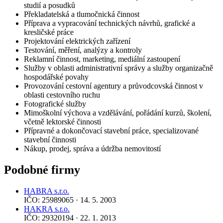
studií a posudků
Překladatelská a tlumočnická činnost
Příprava a vypracování technických návrhů, grafické a
kresličské práce
Projektování elektrických zařízení
Testování, měření, analýzy a kontroly
Reklamní činnost, marketing, mediální zastoupení
Služby v oblasti administrativní správy a služby organizačně
hospodářské povahy
Provozování cestovní agentury a průvodcovská činnost v
oblasti cestovního ruchu
Fotografické služby
Mimoškolní výchova a vzdělávání, pořádání kurzů, školení,
včetně lektorské činnosti
Přípravné a dokončovací stavební práce, specializované
stavební činnosti
Nákup, prodej, správa a údržba nemovitostí
Podobné firmy
HABRA s.r.o.
IČO: 25989065 · 14. 5. 2003
HAKRA s.r.o.
IČO: 29320194 · 22. 1. 2013