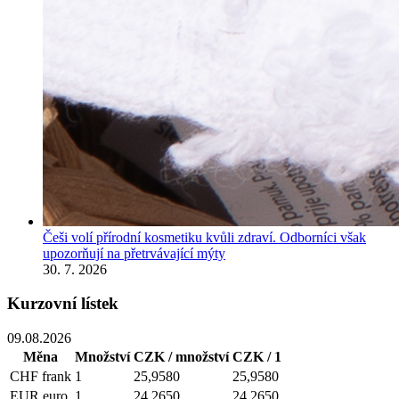
Češi volí přírodní kosmetiku kvůli zdraví. Odborníci však
upozorňují na přetrvávající mýty
30. 7. 2026
Kurzovní lístek
09.08.2026
Měna
Množství
CZK / množství
CZK / 1
CHF
frank
1
25,9580
25,9580
EUR
euro
1
24,2650
24,2650