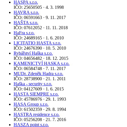
HASPA s.r.o.
IČO: 25650505 · 4. 3. 1998
HAVRA s.r.o.
IČO: 06591663 · 9. 11. 2017
HAŠTA s.r.o.
IČO: 07612052 · 11. 11. 2018
HaFra s.r.o.
IČO: 24689165 · 1. 6. 2010
LICITATIO HASTA s.r.o.
IČO: 24676390 · 10. 5. 2010
Rybářství Haška s.r.o.
IČO: 04656482 · 18. 12. 2015
KAMENICTVÍ HASKA s.r.o.
IČO: 06584748 · 7. 11. 2017
MUDr. Zdeněk Hadra s.r.o.
IČO: 28738900 · 21. 1. 2011
Haška - security s.r.o.
IČO: 04127609 · 1. 6. 2015
HASTA SIEMPRE s.r.o.
IČO: 45786976 · 29. 1. 1993
HASA Group s.r.o.
IČO: 61502359 · 29. 8. 1994
HASTRA residence s.r.o.
IČO: 05256208 · 21. 7. 2016
HASZA point s.r.o.