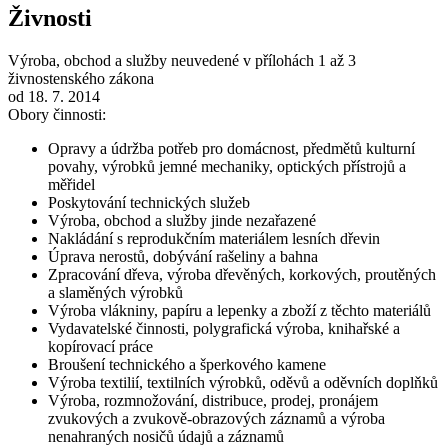
Živnosti
Výroba, obchod a služby neuvedené v přílohách 1 až 3
živnostenského zákona
od 18. 7. 2014
Obory činnosti:
Opravy a údržba potřeb pro domácnost, předmětů kulturní
povahy, výrobků jemné mechaniky, optických přístrojů a
měřidel
Poskytování technických služeb
Výroba, obchod a služby jinde nezařazené
Nakládání s reprodukčním materiálem lesních dřevin
Úprava nerostů, dobývání rašeliny a bahna
Zpracování dřeva, výroba dřevěných, korkových, proutěných
a slaměných výrobků
Výroba vlákniny, papíru a lepenky a zboží z těchto materiálů
Vydavatelské činnosti, polygrafická výroba, knihařské a
kopírovací práce
Broušení technického a šperkového kamene
Výroba textilií, textilních výrobků, oděvů a oděvních doplňků
Výroba, rozmnožování, distribuce, prodej, pronájem
zvukových a zvukově-obrazových záznamů a výroba
nenahraných nosičů údajů a záznamů