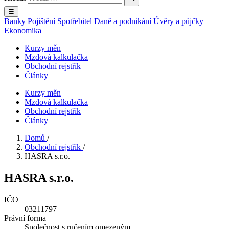
☰
Banky
Pojištění
Spotřebitel
Daně a podnikání
Úvěry a půjčky
Ekonomika
Kurzy měn
Mzdová kalkulačka
Obchodní rejstřík
Články
Kurzy měn
Mzdová kalkulačka
Obchodní rejstřík
Články
Domů
/
Obchodní rejstřík
/
HASRA s.r.o.
HASRA s.r.o.
IČO
03211797
Právní forma
Společnost s ručením omezeným