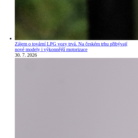
Zájem o tovární LPG vozy trvá. Na českém trhu přibývají
nové modely i výkonnější motorizace
30. 7. 2026