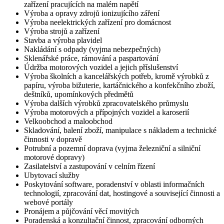
zařízení pracujících na malém napětí
Výroba a opravy zdrojů ionizujícího záření
Výroba neelektrických zařízení pro domácnost
Výroba strojů a zařízení
Stavba a výroba plavidel
Nakládání s odpady (vyjma nebezpečných)
Sklenářské práce, rámování a paspartování
Údržba motorových vozidel a jejich příslušenství
Výroba školních a kancelářských potřeb, kromě výrobků z
papíru, výroba bižuterie, kartáčnického a konfekčního zboží,
deštníků, upomínkových předmětů
Výroba dalších výrobků zpracovatelského průmyslu
Výroba motorových a přípojných vozidel a karoserií
Velkoobchod a maloobchod
Skladování, balení zboží, manipulace s nákladem a technické
činnosti v dopravě
Potrubní a pozemní doprava (vyjma železniční a silniční
motorové dopravy)
Zasilatelství a zastupování v celním řízení
Ubytovací služby
Poskytování software, poradenství v oblasti informačních
technologií, zpracování dat, hostingové a související činnosti a
webové portály
Pronájem a půjčování věcí movitých
Poradenská a konzultační činnost, zpracování odborných