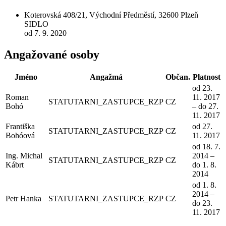
Koterovská 408/21, Východní Předměstí, 32600 Plzeň
SIDLO
od 7. 9. 2020
Angažované osoby
Jméno
Angažmá
Občan.
Platnost
od 23.
Roman
11. 2017
STATUTARNI_ZASTUPCE_RZP
CZ
Bohó
– do 27.
11. 2017
Františka
od 27.
STATUTARNI_ZASTUPCE_RZP
CZ
Bohóová
11. 2017
od 18. 7.
Ing. Michal
2014 –
STATUTARNI_ZASTUPCE_RZP
CZ
Kábrt
do 1. 8.
2014
od 1. 8.
2014 –
Petr Hanka
STATUTARNI_ZASTUPCE_RZP
CZ
do 23.
11. 2017