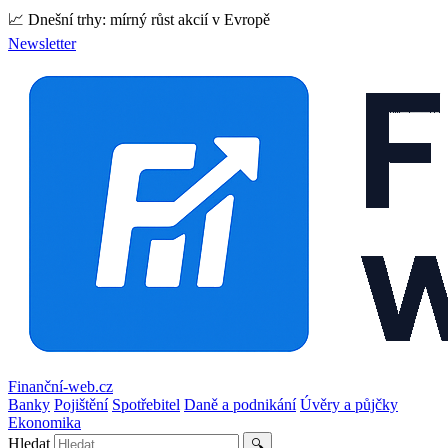
📈 Dnešní trhy: mírný růst akcií v Evropě
Newsletter
Finanční-web.cz
Banky
Pojištění
Spotřebitel
Daně a podnikání
Úvěry a půjčky
Ekonomika
Hledat
🔍