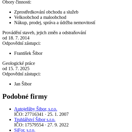
Obory činnosti:
Zprostředkování obchodu a služeb
Velkoobchod a maloobchod
Nákup, prodej, správa a údržba nemovitostí
Provádění staveb, jejich změn a odstraňování
od 18. 7. 2014
Odpovědní zástupci:
František Šibor
Geologické práce
od 15. 7. 2025
Odpovědní zástupci:
Jan Šibor
Podobné firmy
Autojeřáby Šibor, s.r.o.
IČO: 27716341 · 25. 1. 2007
Truhlářství Šibor s.r.o.
IČO: 17579554 · 27. 9. 2022
SiFor, s.r.o.