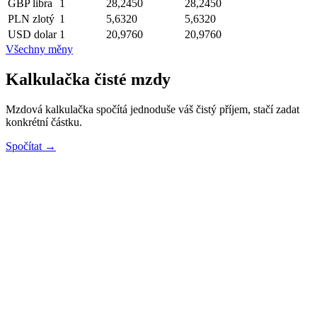
GBP
libra
1
28,2450
28,2450
PLN
zlotý
1
5,6320
5,6320
USD
dolar
1
20,9760
20,9760
Všechny měny
Kalkulačka čisté mzdy
Mzdová kalkulačka spočítá jednoduše váš čistý příjem, stačí zadat
konkrétní částku.
Spočítat →