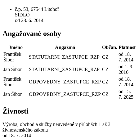
č.p. 53, 67544 Litohoř
SIDLO
od 23. 6. 2014
Angažované osoby
Jméno
Angažmá
Občan.
Platnost
František
od 18.
STATUTARNI_ZASTUPCE_RZP
CZ
Šibor
7. 2014
od 1. 9.
Jan Šibor
STATUTARNI_ZASTUPCE_RZP
CZ
2016
František
od 18.
ODPOVEDNY_ZASTUPCE_RZP
CZ
Šibor
7. 2014
od 15.
Jan Šibor
ODPOVEDNY_ZASTUPCE_RZP
CZ
7. 2025
Živnosti
Výroba, obchod a služby neuvedené v přílohách 1 až 3
živnostenského zákona
od 18. 7. 2014