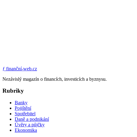
ƒ
finanční-web.cz
Nezávislý magazín o financích, investicích a byznysu.
Rubriky
Banky
Pojištění
Spotřebitel
Daně a podnikání
Úvěry a půjčky
Ekonomika