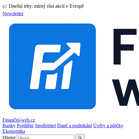
📈 Dnešní trhy: mírný růst akcií v Evropě
Newsletter
Finanční-web.cz
Banky
Pojištění
Spotřebitel
Daně a podnikání
Úvěry a půjčky
Ekonomika
Hledat
🔍