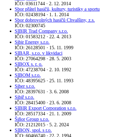
IČO: 03611744 · 2. 12. 2014
Sbor přátel hasičů, kultury, turistiky a sportu
IČO: 02438194 · 1. 1. 2014
Sbor dobrovolných hasičů Chvalšiny, z.s.
IČO: 02300745
SIBIR Trad Company s.r.o.
IČO: 01583212 · 22. 4. 2013
Sibir Energy s.r.o.
IČO: 26128501 · 15. 11. 1999
SIBAR, s.r.o. v likvidaci
IČO: 27064298 · 28. 5. 2003
SIBOX s. r. o.
IČO: 47238704 · 2. 10. 1992
SIBOM s.r.o.
IČO: 48395625 · 25. 11. 1993
Siber s.r.o.
IČO: 28397631 · 3. 6. 2008
Sibiř s.r.o.
IČO: 28415400 · 23. 6. 2008
SIBIR Export Corporation s.r.o.
IČO: 28517334 · 21. 1. 2009
Šiňor Group s.r.o.
IČO: 21212015 · 5. 2. 2024
SIBON, spol. s r.o.
IČO: 60466740 · 22. 2. 1994