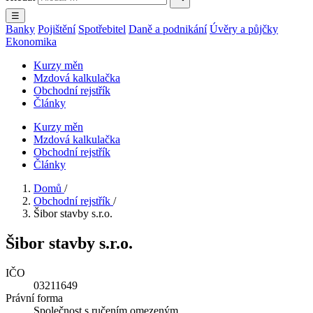
☰
Banky
Pojištění
Spotřebitel
Daně a podnikání
Úvěry a půjčky
Ekonomika
Kurzy měn
Mzdová kalkulačka
Obchodní rejstřík
Články
Kurzy měn
Mzdová kalkulačka
Obchodní rejstřík
Články
Domů
/
Obchodní rejstřík
/
Šibor stavby s.r.o.
Šibor stavby s.r.o.
IČO
03211649
Právní forma
Společnost s ručením omezeným