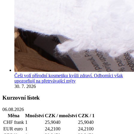
Češi volí přírodní kosmetiku kvůli zdraví. Odborníci však
upozorňují na přetrvávající mýty
30. 7. 2026
Kurzovní lístek
06.08.2026
Měna
Množství
CZK / množství
CZK / 1
CHF
frank
1
25,9040
25,9040
EUR
euro
1
24,2100
24,2100