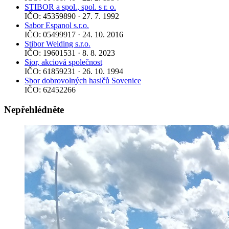
STIBOR a spol., spol. s r. o.
IČO: 45359890 · 27. 7. 1992
Sabor Espanol s.r.o.
IČO: 05499917 · 24. 10. 2016
Stibor Welding s.r.o.
IČO: 19601531 · 8. 8. 2023
Sior, akciová společnost
IČO: 61859231 · 26. 10. 1994
Sbor dobrovolných hasičů Sovenice
IČO: 62452266
Nepřehlédněte