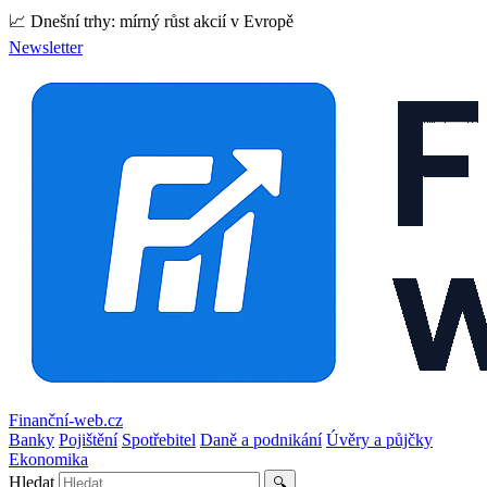
📈 Dnešní trhy: mírný růst akcií v Evropě
Newsletter
Finanční-web.cz
Banky
Pojištění
Spotřebitel
Daně a podnikání
Úvěry a půjčky
Ekonomika
Hledat
🔍