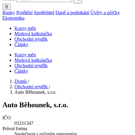
☰
Banky
Pojištění
Spotřebitel
Daně a podnikání
Úvěry a půjčky
Ekonomika
Kurzy měn
Mzdová kalkulačka
Obchodní rejstřík
Články
Kurzy měn
Mzdová kalkulačka
Obchodní rejstřík
Články
Domů
/
Obchodní rejstřík
/
Auto Běhounek, s.r.o.
Auto Běhounek, s.r.o.
IČO
03211347
Právní forma
Společnost s ručením omezeným