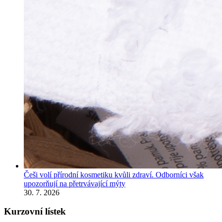
Češi volí přírodní kosmetiku kvůli zdraví. Odborníci však
upozorňují na přetrvávající mýty
30. 7. 2026
Kurzovní lístek