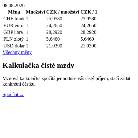
08.08.2026
Měna
Množství
CZK / množství
CZK / 1
CHF
frank
1
25,9580
25,9580
EUR
euro
1
24,2650
24,2650
GBP
libra
1
28,2920
28,2920
PLN
zlotý
1
5,6460
5,6460
USD
dolar
1
21,0390
21,0390
Všechny měny
Kalkulačka čisté mzdy
Mzdová kalkulačka spočítá jednoduše váš čistý příjem, stačí zadat
konkrétní částku.
Spočítat →