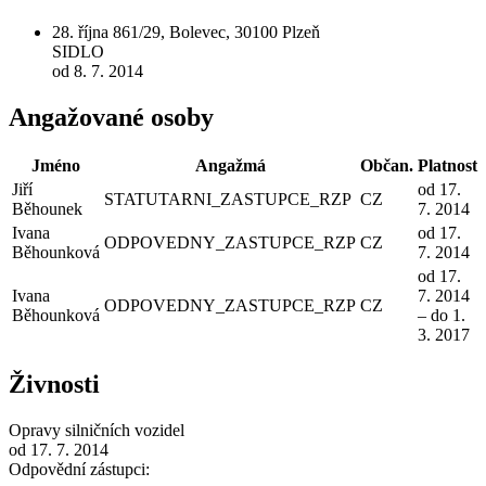
28. října 861/29, Bolevec, 30100 Plzeň
SIDLO
od 8. 7. 2014
Angažované osoby
Jméno
Angažmá
Občan.
Platnost
Jiří
od 17.
STATUTARNI_ZASTUPCE_RZP
CZ
Běhounek
7. 2014
Ivana
od 17.
ODPOVEDNY_ZASTUPCE_RZP
CZ
Běhounková
7. 2014
od 17.
Ivana
7. 2014
ODPOVEDNY_ZASTUPCE_RZP
CZ
Běhounková
– do 1.
3. 2017
Živnosti
Opravy silničních vozidel
od 17. 7. 2014
Odpovědní zástupci: