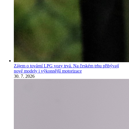
Zájem o tovární LPG vozy trvá. Na českém trhu přibývají
nové modely i výkonnější motorizace
30. 7. 2026