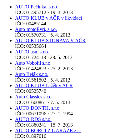
AUTO Pečinka, s.r.o.
IČO: 01495712 · 19. 3. 2013
AUTO KLUB v AČR v likvidaci
IČO: 00485144
Auto-motoEvri, s.r.o.
IČO: 01570731 · 5. 4. 2013
AUTO KLUB STONAVA V AČR
IČO: 00535664
AUTO asm s.r.o.
IČO: 01724118 · 28. 5. 2013
Auto Vobořil s.r.o.
IČO: 01424823 · 25. 2. 2013
Auto Belák s.r.o.
IČO: 01561502 · 5. 4. 2013
AUTO KLUB Úštěk v AČR
IČO: 00525740
Auto Classics s.r.o.
IČO: 01660861 · 7. 5. 2013
AUTO DONTH, s.r.o.
IČO: 00671096 · 27. 1. 1994
AUTO-RDS s.r.o.
IČO: 01860241 · 15. 7. 2013
AUTO BORCI Z GARÁŽE z.s.
IČO: 01897616