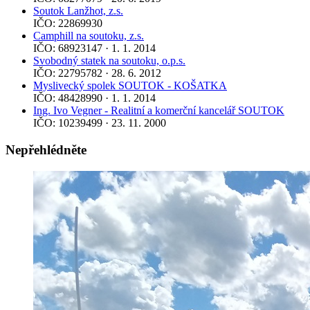
Soutok Lanžhot, z.s.
IČO: 22869930
Camphill na soutoku, z.s.
IČO: 68923147 · 1. 1. 2014
Svobodný statek na soutoku, o.p.s.
IČO: 22795782 · 28. 6. 2012
Myslivecký spolek SOUTOK - KOŠATKA
IČO: 48428990 · 1. 1. 2014
Ing. Ivo Vegner - Realitní a komerční kancelář SOUTOK
IČO: 10239499 · 23. 11. 2000
Nepřehlédněte