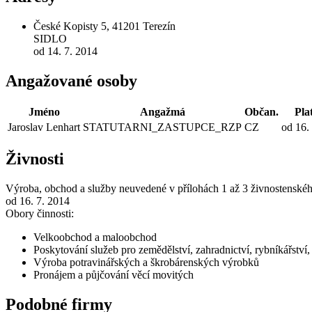
České Kopisty 5, 41201 Terezín
SIDLO
od 14. 7. 2014
Angažované osoby
Jméno
Angažmá
Občan.
Pla
Jaroslav Lenhart
STATUTARNI_ZASTUPCE_RZP
CZ
od 16.
Živnosti
Výroba, obchod a služby neuvedené v přílohách 1 až 3 živnostenské
od 16. 7. 2014
Obory činnosti:
Velkoobchod a maloobchod
Poskytování služeb pro zemědělství, zahradnictví, rybníkářství, 
Výroba potravinářských a škrobárenských výrobků
Pronájem a půjčování věcí movitých
Podobné firmy