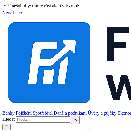
📈 Dnešní trhy: mírný růst akcií v Evropě
Newsletter
Banky
Pojištění
Spotřebitel
Daně a podnikání
Úvěry a půjčky
Ekono
Hledat
🔍
☰