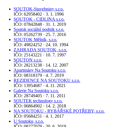
SOUTOK-Stavebniny s.r.o.
IČO: 62958402 · 3. 1. 1996
SOUTOK - CIDLINA s.r.o.
IČO: 07842848 · 31. 1. 2019
Soutok sociální podnik s.r.o.
IČO: 05262739 · 25. 7. 2016
SOUTOK Mělník, s.r.o.
IČO: 49824252 · 24. 10. 1994
ZAHRADA SOUTOK, s.r.o.
IČO: 25143221 · 10. 7. 1997
SOUTON s.r.o.
IČO: 28213238 · 14. 12. 2007
Apartmány Na Soutoku s.r.o.
IČO: 08318379 · 4. 7. 2019
REZIDENCE NA SOUTOKU s.r.o.
IČO: 13954687 · 4. 11. 2021
Galerie Na Soutoku s.r.o.
IČO: 28749405 · 7. 11. 2011
SOUTEK technology s.r.o.
IČO: 06864902 · 14. 2. 2018
NA SOUTOKU - RYBÁŘSKÉ POTŘEBY, s.r.o.
IČO: 05684251 · 4. 1. 2017
U Soutoku, s.r.o.
IČO: 08277079 · 20. 6. 2019