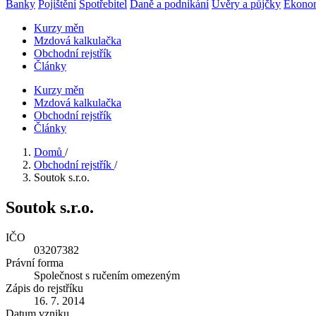
Banky
Pojištění
Spotřebitel
Daně a podnikání
Úvěry a půjčky
Ekono
Kurzy měn
Mzdová kalkulačka
Obchodní rejstřík
Články
Kurzy měn
Mzdová kalkulačka
Obchodní rejstřík
Články
Domů
/
Obchodní rejstřík
/
Soutok s.r.o.
Soutok s.r.o.
IČO
03207382
Právní forma
Společnost s ručením omezeným
Zápis do rejstříku
16. 7. 2014
Datum vzniku