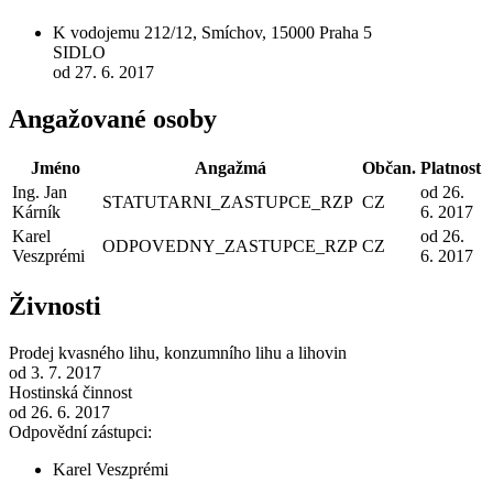
K vodojemu 212/12, Smíchov, 15000 Praha 5
SIDLO
od 27. 6. 2017
Angažované osoby
Jméno
Angažmá
Občan.
Platnost
Ing. Jan
od 26.
STATUTARNI_ZASTUPCE_RZP
CZ
Kárník
6. 2017
Karel
od 26.
ODPOVEDNY_ZASTUPCE_RZP
CZ
Veszprémi
6. 2017
Živnosti
Prodej kvasného lihu, konzumního lihu a lihovin
od 3. 7. 2017
Hostinská činnost
od 26. 6. 2017
Odpovědní zástupci:
Karel Veszprémi