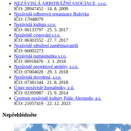
NEZÁVISLÁ ARBITRÁŽNÍ ASOCIACE, s.r.o.
IČO: 28947452 · 14. 8. 2009
Nezávislá odborová organizace Bulovka
IČO: 17048079
Nezávislá kultura s.r.o.
IČO: 06133797 · 25. 5. 2017
Nezávislé cestování s.r.o.
IČO: 06303552 · 27. 7. 2017
Nezávislé sdružení zaměstnavatelů
IČO: 66002273
Nezávislá numismatika s.r.o.
IČO: 06918476 · 3. 3. 2018
Nezávislé projektové ateliéry, s.r.o.
IČO: 07004028 · 29. 3. 2018
Nezávislá dovolená, s.r.o.
IČO: 07381344 · 21. 8. 2018
Ústav nezávislé žurnalistiky, z.ú.
IČO: 03395987 · 15. 9. 2014
Centrum nezávislé kultury Palác Akropolis, a.s.
IČO: 21057419 · 22. 12. 2023
Nepřehlédněte