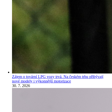
Zájem o tovární LPG vozy trvá. Na českém trhu přibývají
nové modely i výkonnější motorizace
30. 7. 2026