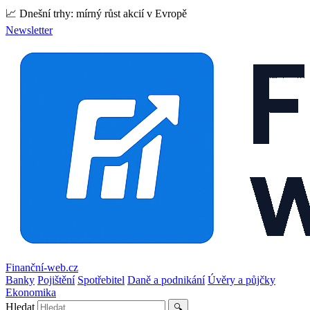
📈 Dnešní trhy: mírný růst akcií v Evropě
Newsletter
Finanční-web.cz
Banky
Pojištění
Spotřebitel
Daně a podnikání
Úvěry a půjčky
Ekonomika
Hledat
🔍