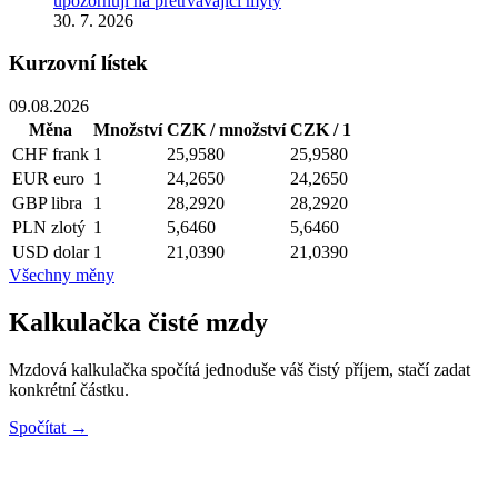
upozorňují na přetrvávající mýty
30. 7. 2026
Kurzovní lístek
09.08.2026
Měna
Množství
CZK / množství
CZK / 1
CHF
frank
1
25,9580
25,9580
EUR
euro
1
24,2650
24,2650
GBP
libra
1
28,2920
28,2920
PLN
zlotý
1
5,6460
5,6460
USD
dolar
1
21,0390
21,0390
Všechny měny
Kalkulačka čisté mzdy
Mzdová kalkulačka spočítá jednoduše váš čistý příjem, stačí zadat
konkrétní částku.
Spočítat →