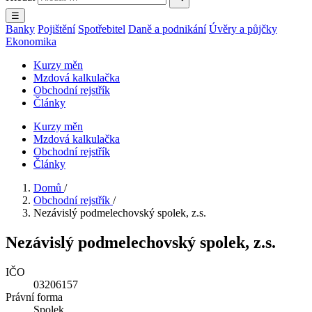
☰
Banky
Pojištění
Spotřebitel
Daně a podnikání
Úvěry a půjčky
Ekonomika
Kurzy měn
Mzdová kalkulačka
Obchodní rejstřík
Články
Kurzy měn
Mzdová kalkulačka
Obchodní rejstřík
Články
Domů
/
Obchodní rejstřík
/
Nezávislý podmelechovský spolek, z.s.
Nezávislý podmelechovský spolek, z.s.
IČO
03206157
Právní forma
Spolek