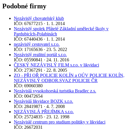
Podobné firmy
Nezávislý chovatelský klub
IČO: 67677215 · 1. 1. 2014
Nezávislý spolek Přátelé Základní umělecké školy v
Pardubicích-Polabinách
IČO: 67440436 · 1. 1. 2014
nezávislý cestovatel s.r.o.
IČO: 17165636 · 23. 5. 2022
Nezávislý realitní portál s.r.o.
IČO: 05590841 · 24. 11. 2016
ČESKÝ NEZÁVISLÝ FILM s.r.o. v likvidaci
IČO: 27367291 · 22. 8. 2005
ZO - PŘI OŘ POLICIE KOLÍN a OÚV POLICIE KOLÍN,
NEZÁVISLÝ ODBOR.SVAZ POLICIE ČR
IČO: 69060380
Nezávislá vysokohorská turistika Bradlec z.s.
IČO: 00472654
Nezávislá likvidace BOZK s.r.o.
IČO: 28419871 · 4. 7. 2008
NEZÁVISLÁ PŘEJÍMKA s.r.o.
IČO: 25724835 · 23. 12. 1998
Nezávislé centrum pro studium politiky v likvidaci
IČO: 26672031