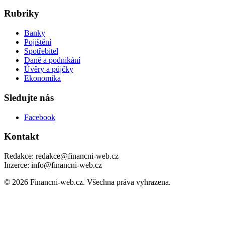
Rubriky
Banky
Pojištění
Spotřebitel
Daně a podnikání
Úvěry a půjčky
Ekonomika
Sledujte nás
Facebook
Kontakt
Redakce: redakce@financni-web.cz
Inzerce: info@financni-web.cz
© 2026 Financni-web.cz. Všechna práva vyhrazena.