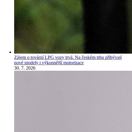
Zájem o tovární LPG vozy trvá. Na českém trhu přibývají
nové modely i výkonnější motorizace
30. 7. 2026