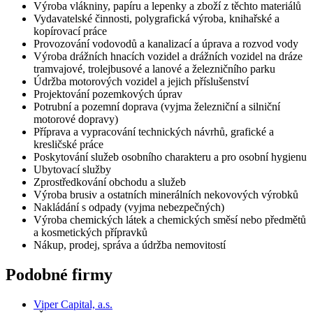
Výroba vlákniny, papíru a lepenky a zboží z těchto materiálů
Vydavatelské činnosti, polygrafická výroba, knihařské a
kopírovací práce
Provozování vodovodů a kanalizací a úprava a rozvod vody
Výroba drážních hnacích vozidel a drážních vozidel na dráze
tramvajové, trolejbusové a lanové a železničního parku
Údržba motorových vozidel a jejich příslušenství
Projektování pozemkových úprav
Potrubní a pozemní doprava (vyjma železniční a silniční
motorové dopravy)
Příprava a vypracování technických návrhů, grafické a
kresličské práce
Poskytování služeb osobního charakteru a pro osobní hygienu
Ubytovací služby
Zprostředkování obchodu a služeb
Výroba brusiv a ostatních minerálních nekovových výrobků
Nakládání s odpady (vyjma nebezpečných)
Výroba chemických látek a chemických směsí nebo předmětů
a kosmetických přípravků
Nákup, prodej, správa a údržba nemovitostí
Podobné firmy
Viper Capital, a.s.