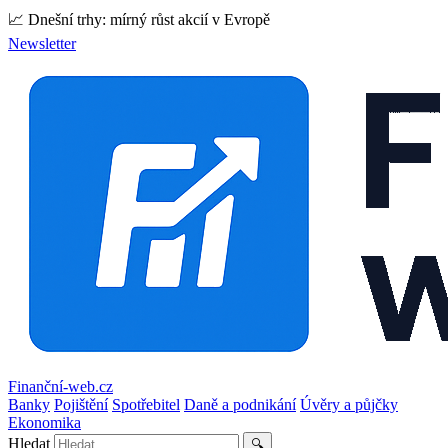
📈 Dnešní trhy: mírný růst akcií v Evropě
Newsletter
Finanční-web.cz
Banky
Pojištění
Spotřebitel
Daně a podnikání
Úvěry a půjčky
Ekonomika
Hledat
🔍