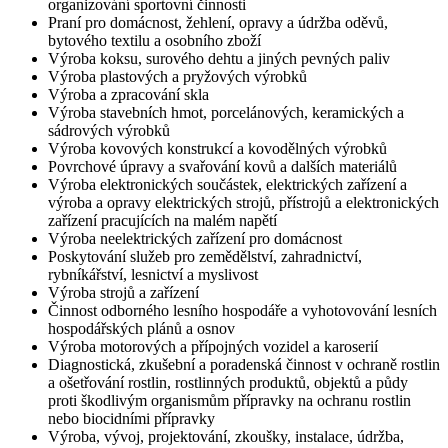
organizování sportovní činnosti
Praní pro domácnost, žehlení, opravy a údržba oděvů,
bytového textilu a osobního zboží
Výroba koksu, surového dehtu a jiných pevných paliv
Výroba plastových a pryžových výrobků
Výroba a zpracování skla
Výroba stavebních hmot, porcelánových, keramických a
sádrových výrobků
Výroba kovových konstrukcí a kovodělných výrobků
Povrchové úpravy a svařování kovů a dalších materiálů
Výroba elektronických součástek, elektrických zařízení a
výroba a opravy elektrických strojů, přístrojů a elektronických
zařízení pracujících na malém napětí
Výroba neelektrických zařízení pro domácnost
Poskytování služeb pro zemědělství, zahradnictví,
rybníkářství, lesnictví a myslivost
Výroba strojů a zařízení
Činnost odborného lesního hospodáře a vyhotovování lesních
hospodářských plánů a osnov
Výroba motorových a přípojných vozidel a karoserií
Diagnostická, zkušební a poradenská činnost v ochraně rostlin
a ošetřování rostlin, rostlinných produktů, objektů a půdy
proti škodlivým organismům přípravky na ochranu rostlin
nebo biocidními přípravky
Výroba, vývoj, projektování, zkoušky, instalace, údržba,