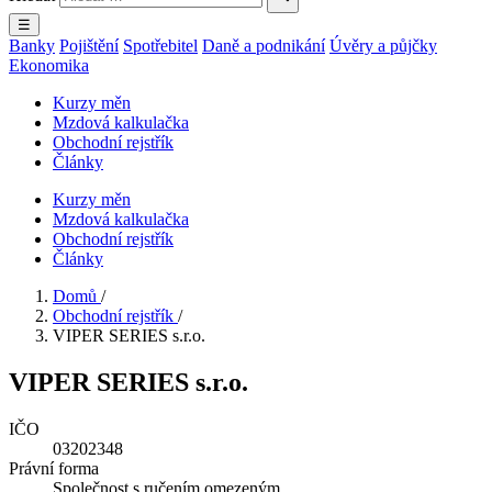
☰
Banky
Pojištění
Spotřebitel
Daně a podnikání
Úvěry a půjčky
Ekonomika
Kurzy měn
Mzdová kalkulačka
Obchodní rejstřík
Články
Kurzy měn
Mzdová kalkulačka
Obchodní rejstřík
Články
Domů
/
Obchodní rejstřík
/
VIPER SERIES s.r.o.
VIPER SERIES s.r.o.
IČO
03202348
Právní forma
Společnost s ručením omezeným