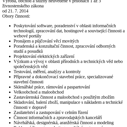
Výroba, obchod a služby neuvedené v přílohách 1 až 3
živnostenského zákona
od 21. 7. 2014
Obory činnosti:
Poskytování software, poradenství v oblasti informačních
technologií, zpracování dat, hostingové a související činnosti a
webové portály
Pronájem a půjčování věcí movitých
Poradenská a konzultační činnost, zpracování odborných
studií a posudků
Projektování elektrických zařízení
Výzkum a vývoj v oblasti přírodních a technických věd nebo
společenských věd
Testování, měření, analýzy a kontroly
Přípravné a dokončovací stavební práce, specializované
stavební činnosti
Sklenářské práce, rámování a paspartování
Velkoobchod a maloobchod
Zastavárenská činnost a maloobchod s použitým zbožím
Skladování, balení zboží, manipulace s nákladem a technické
činnosti v dopravě
Zasilatelství a zastupování v celním řízení
Činnost informačních a zpravodajských kanceláří
Návrhářská, designérská, aranžérská činnost a modeling