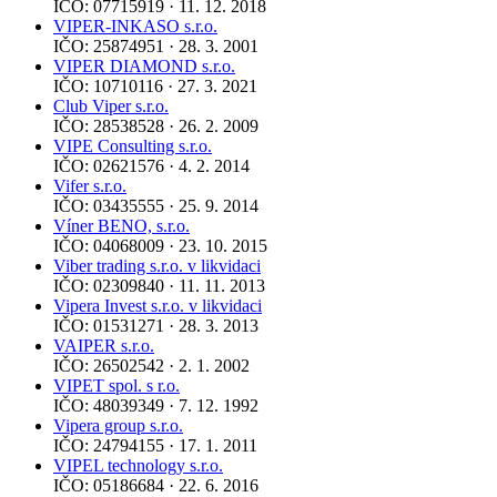
IČO: 07715919 · 11. 12. 2018
VIPER-INKASO s.r.o.
IČO: 25874951 · 28. 3. 2001
VIPER DIAMOND s.r.o.
IČO: 10710116 · 27. 3. 2021
Club Viper s.r.o.
IČO: 28538528 · 26. 2. 2009
VIPE Consulting s.r.o.
IČO: 02621576 · 4. 2. 2014
Vifer s.r.o.
IČO: 03435555 · 25. 9. 2014
Víner BENO, s.r.o.
IČO: 04068009 · 23. 10. 2015
Viber trading s.r.o. v likvidaci
IČO: 02309840 · 11. 11. 2013
Vipera Invest s.r.o. v likvidaci
IČO: 01531271 · 28. 3. 2013
VAIPER s.r.o.
IČO: 26502542 · 2. 1. 2002
VIPET spol. s r.o.
IČO: 48039349 · 7. 12. 1992
Vipera group s.r.o.
IČO: 24794155 · 17. 1. 2011
VIPEL technology s.r.o.
IČO: 05186684 · 22. 6. 2016