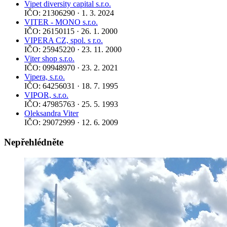
Vipet diversity capital s.r.o.
IČO: 21306290 · 1. 3. 2024
VITER - MONO s.r.o.
IČO: 26150115 · 26. 1. 2000
VIPERA CZ, spol. s r.o.
IČO: 25945220 · 23. 11. 2000
Viter shop s.r.o.
IČO: 09948970 · 23. 2. 2021
Vipera, s.r.o.
IČO: 64256031 · 18. 7. 1995
VIPOR, s.r.o.
IČO: 47985763 · 25. 5. 1993
Oleksandra Viter
IČO: 29072999 · 12. 6. 2009
Nepřehlédněte