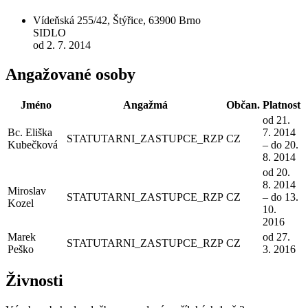
Vídeňská 255/42, Štýřice, 63900 Brno
SIDLO
od 2. 7. 2014
Angažované osoby
Jméno
Angažmá
Občan.
Platnost
od 21.
Bc. Eliška
7. 2014
STATUTARNI_ZASTUPCE_RZP
CZ
Kubečková
– do 20.
8. 2014
od 20.
8. 2014
Miroslav
STATUTARNI_ZASTUPCE_RZP
CZ
– do 13.
Kozel
10.
2016
Marek
od 27.
STATUTARNI_ZASTUPCE_RZP
CZ
Peško
3. 2016
Živnosti