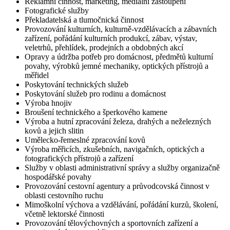
Reklamní činnost, marketing, mediální zastoupení
Fotografické služby
Překladatelská a tlumočnická činnost
Provozování kulturních, kulturně-vzdělávacích a zábavních
zařízení, pořádání kulturních produkcí, zábav, výstav,
veletrhů, přehlídek, prodejních a obdobných akcí
Opravy a údržba potřeb pro domácnost, předmětů kulturní
povahy, výrobků jemné mechaniky, optických přístrojů a
měřidel
Poskytování technických služeb
Poskytování služeb pro rodinu a domácnost
Výroba hnojiv
Broušení technického a šperkového kamene
Výroba a hutní zpracování železa, drahých a neželezných
kovů a jejich slitin
Umělecko-řemeslné zpracování kovů
Výroba měřicích, zkušebních, navigačních, optických a
fotografických přístrojů a zařízení
Služby v oblasti administrativní správy a služby organizačně
hospodářské povahy
Provozování cestovní agentury a průvodcovská činnost v
oblasti cestovního ruchu
Mimoškolní výchova a vzdělávání, pořádání kurzů, školení,
včetně lektorské činnosti
Provozování tělovýchovných a sportovních zařízení a