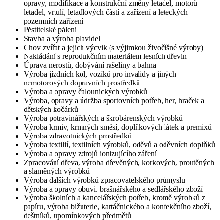
opravy, modifikace a konstrukční změny letadel, motorů
letadel, vrtulí, letadlových částí a zařízení a leteckých
pozemních zařízení
Pěstitelské pálení
Stavba a výroba plavidel
Chov zvířat a jejich výcvik (s výjimkou živočišné výroby)
Nakládání s reprodukčním materiálem lesních dřevin
Úprava nerostů, dobývání rašeliny a bahna
Výroba jízdních kol, vozíků pro invalidy a jiných
nemotorových dopravních prostředků
Výroba a opravy čalounických výrobků
Výroba, opravy a údržba sportovních potřeb, her, hraček a
dětských kočárků
Výroba potravinářských a škrobárenských výrobků
Výroba krmiv, krmných směsí, doplňkových látek a premixů
Výroba zdravotnických prostředků
Výroba textilií, textilních výrobků, oděvů a oděvních doplňků
Výroba a opravy zdrojů ionizujícího záření
Zpracování dřeva, výroba dřevěných, korkových, proutěných
a slaměných výrobků
Výroba dalších výrobků zpracovatelského průmyslu
Výroba a opravy obuvi, brašnářského a sedlářského zboží
Výroba školních a kancelářských potřeb, kromě výrobků z
papíru, výroba bižuterie, kartáčnického a konfekčního zboží,
deštníků, upomínkových předmětů