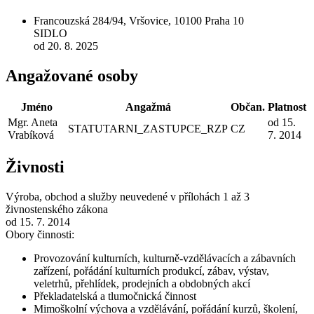
Francouzská 284/94, Vršovice, 10100 Praha 10
SIDLO
od 20. 8. 2025
Angažované osoby
Jméno
Angažmá
Občan.
Platnost
Mgr. Aneta
od 15.
STATUTARNI_ZASTUPCE_RZP
CZ
Vrabíková
7. 2014
Živnosti
Výroba, obchod a služby neuvedené v přílohách 1 až 3
živnostenského zákona
od 15. 7. 2014
Obory činnosti:
Provozování kulturních, kulturně-vzdělávacích a zábavních
zařízení, pořádání kulturních produkcí, zábav, výstav,
veletrhů, přehlídek, prodejních a obdobných akcí
Překladatelská a tlumočnická činnost
Mimoškolní výchova a vzdělávání, pořádání kurzů, školení,