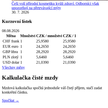
Češi volí přírodní kosmetiku kvůli zdraví. Odborníci však
upozorňují na přetrvávající mýty
30. 7. 2026
Kurzovní lístek
08.08.2026
Měna
Množství
CZK / množství
CZK / 1
CHF
frank
1
25,9580
25,9580
EUR
euro
1
24,2650
24,2650
GBP
libra
1
28,2920
28,2920
PLN
zlotý
1
5,6460
5,6460
USD
dolar
1
21,0390
21,0390
Všechny měny
Kalkulačka čisté mzdy
Mzdová kalkulačka spočítá jednoduše váš čistý příjem, stačí zadat
konkrétní částku.
Spočítat →