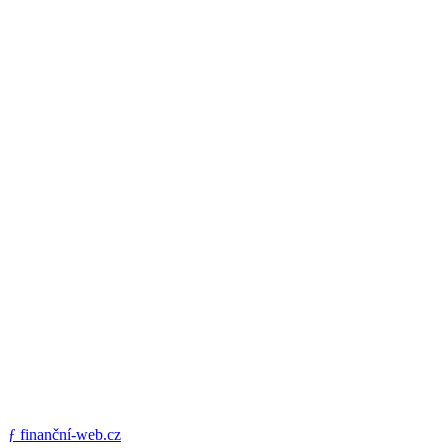
ƒ
finanční-web.cz