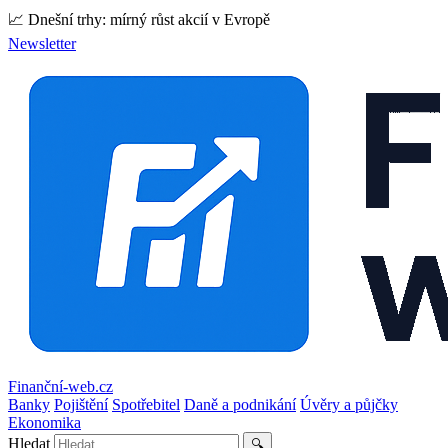
📈 Dnešní trhy: mírný růst akcií v Evropě
Newsletter
Finanční-web.cz
Banky
Pojištění
Spotřebitel
Daně a podnikání
Úvěry a půjčky
Ekonomika
Hledat
🔍