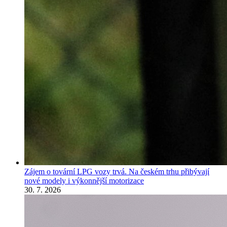
Zájem o tovární LPG vozy trvá. Na českém trhu přibývají
nové modely i výkonnější motorizace
30. 7. 2026