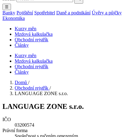
☰
Banky
Pojištění
Spotřebitel
Daně a podnikání
Úvěry a půjčky
Ekonomika
Kurzy měn
Mzdová kalkulačka
Obchodní rejstřík
Články
Kurzy měn
Mzdová kalkulačka
Obchodní rejstřík
Články
Domů
/
Obchodní rejstřík
/
LANGUAGE ZONE s.r.o.
LANGUAGE ZONE s.r.o.
IČO
03200574
Právní forma
Společnost s ručením omezeným