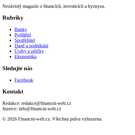
Nezávislý magazín o financích, investicích a byznysu.
Rubriky
Banky
Pojištění
Spotřebitel
Daně a podnikání
Úvěry a půjčky
Ekonomika
Sledujte nás
Facebook
Kontakt
Redakce: redakce@financni-web.cz
Inzerce: info@financni-web.cz
© 2026 Financni-web.cz. Všechna práva vyhrazena.