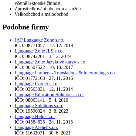
včetně lektorské činnosti
Zprostředkování obchodu a služeb
Velkoobchod a maloobchod
Podobné firmy
JAP Language Zone s.r.o.
IČO: 08771057 · 12. 12. 2019
Language Zone ILS s.r.o.
IČO: 08742201 · 3. 12. 2019
Language Zone Jazykové kurzy s.r.o.
IČO: 06507522 · 10. 10. 2017
Language Partners - Translations & Interpreting s.r.o.
IČO: 01772163 · 27. 11. 2016
Language Corner s.r.o.
IČO: 03563031 · 12. 11. 2014
Language Education Solutions s.r.o.
IČO: 08063141 · 5. 4. 2019
Language Solutions s.r.o.
IČO: 19590024 · 3. 8. 2023
Language Help s.r.o.
IČO: 04584635 · 24. 11. 2015
Language Atelier s.r.o.
IČO: 11632071 · 30. 6. 2021