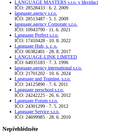
LANGUAGE MASTERS s.r.o. v likvidaci
IČO: 28528433 · 6. 2. 2009
language.agency s.r.o.
IČO: 28513487 · 5. 1. 2009
language.agency Corporate s.r.o.
IČO: 10943790 · 11. 6. 2021
Language Perfect s.r.o.
IČO: 17410428 · 10. 8. 2022
Language Hub, s. r. o.
IČO: 06382401 · 28. 8. 2017
LANGUAGE-LINK LIMITED
IČO: 64935183 · 7. 3. 1996
language.agency international s.r.o.
IČO: 21701202 · 10. 6. 2024
Language and Training, s.r.o.
IČO: 24125890 · 7. 6. 2011
Language preschool s.r.o.
IČO: 24242225 · 26. 6. 2012
Language Forum s.r.o.
IČO: 24301299 · 7. 5. 2012
Language Service s.r.o.
IČO: 24699985 · 28. 6. 2010
Nepřehlédněte