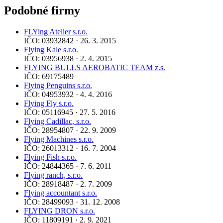
Podobné firmy
FLYing Atelier s.r.o.
IČO: 03932842 · 26. 3. 2015
Flying Kale s.r.o.
IČO: 03956938 · 2. 4. 2015
FLYING BULLS AEROBATIC TEAM z.s.
IČO: 69175489
Flying Penguins s.r.o.
IČO: 04953932 · 4. 4. 2016
Flying Fly s.r.o.
IČO: 05116945 · 27. 5. 2016
Flying Cadillac, s.r.o.
IČO: 28954807 · 22. 9. 2009
Flying Machines s.r.o.
IČO: 26013312 · 16. 7. 2004
Flying Fish s.r.o.
IČO: 24844365 · 7. 6. 2011
Flying ranch, s.r.o.
IČO: 28918487 · 2. 7. 2009
Flying accountant s.r.o.
IČO: 28499093 · 31. 12. 2008
FLYING DRON s.r.o.
IČO: 11809191 · 2. 9. 2021