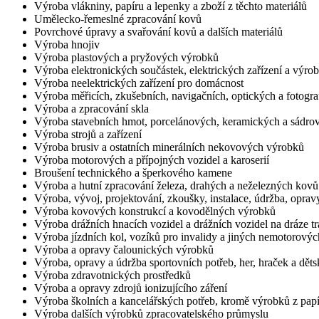
Výroba vlákniny, papíru a lepenky a zboží z těchto materiálů
Umělecko-řemeslné zpracování kovů
Povrchové úpravy a svařování kovů a dalších materiálů
Výroba hnojiv
Výroba plastových a pryžových výrobků
Výroba elektronických součástek, elektrických zařízení a výroba
Výroba neelektrických zařízení pro domácnost
Výroba měřicích, zkušebních, navigačních, optických a fotograf
Výroba a zpracování skla
Výroba stavebních hmot, porcelánových, keramických a sádro
Výroba strojů a zařízení
Výroba brusiv a ostatních minerálních nekovových výrobků
Výroba motorových a přípojných vozidel a karoserií
Broušení technického a šperkového kamene
Výroba a hutní zpracování železa, drahých a neželezných kovů a 
Výroba, vývoj, projektování, zkoušky, instalace, údržba, opravy
Výroba kovových konstrukcí a kovodělných výrobků
Výroba drážních hnacích vozidel a drážních vozidel na dráze tr
Výroba jízdních kol, vozíků pro invalidy a jiných nemotorový
Výroba a opravy čalounických výrobků
Výroba, opravy a údržba sportovních potřeb, her, hraček a dět
Výroba zdravotnických prostředků
Výroba a opravy zdrojů ionizujícího záření
Výroba školních a kancelářských potřeb, kromě výrobků z papí
Výroba dalších výrobků zpracovatelského průmyslu