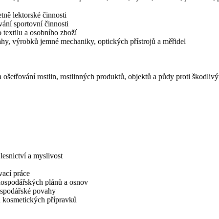
tně lektorské činnosti
ání sportovní činnosti
 textilu a osobního zboží
hy, výrobků jemné mechaniky, optických přístrojů a měřidel
a ošetřování rostlin, rostlinných produktů, objektů a půdy proti škodl
lesnictví a myslivost
vací práce
hospodářských plánů a osnov
hospodářské povahy
 kosmetických přípravků