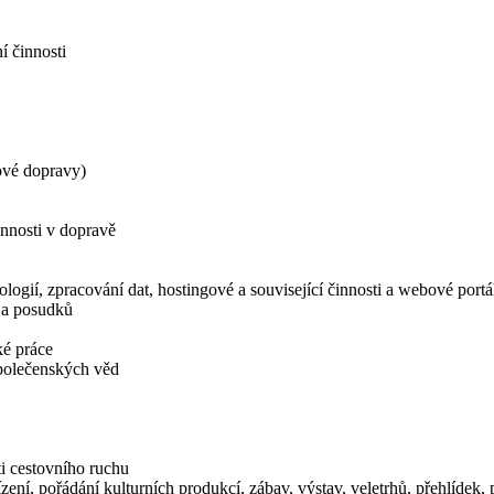
í činnosti
ové dopravy)
innosti v dopravě
logií, zpracování dat, hostingové a související činnosti a webové portá
í a posudků
ké práce
společenských věd
i cestovního ruchu
zení, pořádání kulturních produkcí, zábav, výstav, veletrhů, přehlídek