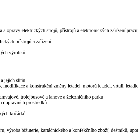
 a opravy elektrických strojů, přístrojů a elektronických zařízení prac
ických přístrojů a zařízení
vých výrobků
jejich slitin
, modifikace a konstrukční změny letadel, motorů letadel, vrtulí, letadl
amvajové, trolejbusové a lanové a železničního parku
ch dopravních prostředků
ských kočárků
ru, výroba bižuterie, kartáčnického a konfekčního zboží, deštníků, u