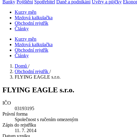
Banky
Pojištění
Spotřebitel
Daně a podnikání
Úvěry a půjčky
Ekono
Kurzy měn
Mzdová kalkulačka
Obchodní rejstřík
Články
Kurzy měn
Mzdová kalkulačka
Obchodní rejstřík
Články
Domů
/
Obchodní rejstřík
/
FLYING EAGLE s.r.o.
FLYING EAGLE s.r.o.
IČO
03193195
Právní forma
Společnost s ručením omezeným
Zápis do rejstříku
11. 7. 2014
Datum vzniku