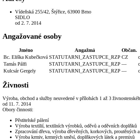
Vídeňská 255/42, Štýřice, 63900 Brno
SIDLO
od 2. 7. 2014
Angažované osoby
Jméno
Angažmá
Občan.
Bc. Eliška Kubečková
STATUTARNI_ZASTUPCE_RZP
CZ
Tamás Pálfi
STATUTARNI_ZASTUPCE_RZP
—
Kulcsár Gergely
STATUTARNI_ZASTUPCE_RZP
—
Živnosti
Výroba, obchod a služby neuvedené v přílohách 1 až 3 živnostenské
od 11. 7. 2014
Obory činnosti:
Pěstitelské pálení
Výroba textilií, textilních výrobků, oděvů a oděvních doplňků
Zpracování dřeva, výroba dřevěných, korkových, proutěných 
Výroba krmiv, krmných směsí, doplňkových látek a premixů