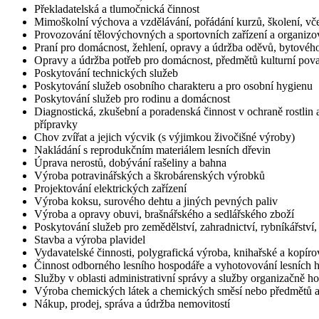
Překladatelská a tlumočnická činnost
Mimoškolní výchova a vzdělávání, pořádání kurzů, školení, vče
Provozování tělovýchovných a sportovních zařízení a organizov
Praní pro domácnost, žehlení, opravy a údržba oděvů, bytového
Opravy a údržba potřeb pro domácnost, předmětů kulturní pova
Poskytování technických služeb
Poskytování služeb osobního charakteru a pro osobní hygienu
Poskytování služeb pro rodinu a domácnost
Diagnostická, zkušební a poradenská činnost v ochraně rostlin 
přípravky
Chov zvířat a jejich výcvik (s výjimkou živočišné výroby)
Nakládání s reprodukčním materiálem lesních dřevin
Úprava nerostů, dobývání rašeliny a bahna
Výroba potravinářských a škrobárenských výrobků
Projektování elektrických zařízení
Výroba koksu, surového dehtu a jiných pevných paliv
Výroba a opravy obuvi, brašnářského a sedlářského zboží
Poskytování služeb pro zemědělství, zahradnictví, rybníkářství, 
Stavba a výroba plavidel
Vydavatelské činnosti, polygrafická výroba, knihařské a kopíro
Činnost odborného lesního hospodáře a vyhotovování lesních 
Služby v oblasti administrativní správy a služby organizačně 
Výroba chemických látek a chemických směsí nebo předmětů a
Nákup, prodej, správa a údržba nemovitostí