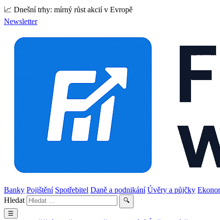
📈 Dnešní trhy: mírný růst akcií v Evropě
Newsletter
Banky
Pojištění
Spotřebitel
Daně a podnikání
Úvěry a půjčky
Ekono
Hledat
🔍
☰