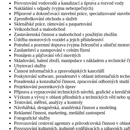
Provozování vodovodů a kanalizací a úprava a rozvod vody
Nakládání s odpady (vyjma nebezpečných)
Přípravné a dokončovací stavební práce, specializované stavebn
Zprostředkování obchodu a služeb
Sklenářské práce, rámování a paspartování
Velkoobchod a maloobchod
Zastavárenská činnost a maloobchod s použitým zbožím
Údržba motorových vozidel a jejich příslušenství
Potrubní a pozemní doprava (vyjma železniční a silniční motor
Zasilatelství a zastupování v celním řízení
Pronájem a půjčování věcí movitých
Skladování, balení zboží, manipulace s nákladem a technické č
Ubytovací služby
Činnost informačních a zpravodajských kanceláří
Poskytování software, poradenství v oblasti informačních techno
Poradenská a konzultační činnost, zpracování odborných studi
Projektování pozemkových úprav
Příprava a vypracování technických návrhů, grafické a kresličs
Výzkum a vývoj v oblasti přírodních a technických věd nebo 
Testování, měření, analýzy a kontroly
Návrhářská, designérská, aranžérská činnost a modeling
Reklamní činnost, marketing, mediální zastoupení
Fotografické služby
Provozování cestovní agentury a průvodcovská činnost v oblast
Provozování kulturních, kulturně-vzdělávacích a zábavních zaří