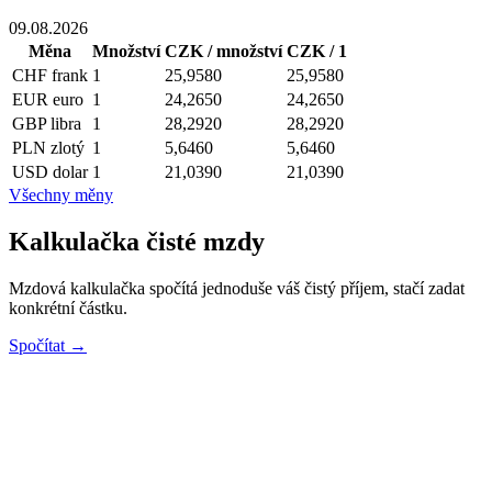
09.08.2026
Měna
Množství
CZK / množství
CZK / 1
CHF
frank
1
25,9580
25,9580
EUR
euro
1
24,2650
24,2650
GBP
libra
1
28,2920
28,2920
PLN
zlotý
1
5,6460
5,6460
USD
dolar
1
21,0390
21,0390
Všechny měny
Kalkulačka čisté mzdy
Mzdová kalkulačka spočítá jednoduše váš čistý příjem, stačí zadat
konkrétní částku.
Spočítat →