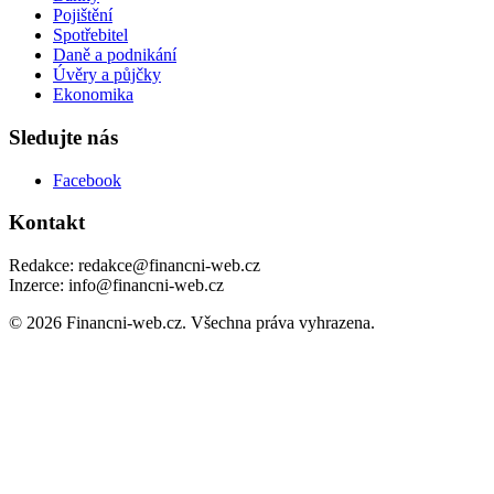
Pojištění
Spotřebitel
Daně a podnikání
Úvěry a půjčky
Ekonomika
Sledujte nás
Facebook
Kontakt
Redakce: redakce@financni-web.cz
Inzerce: info@financni-web.cz
© 2026 Financni-web.cz. Všechna práva vyhrazena.