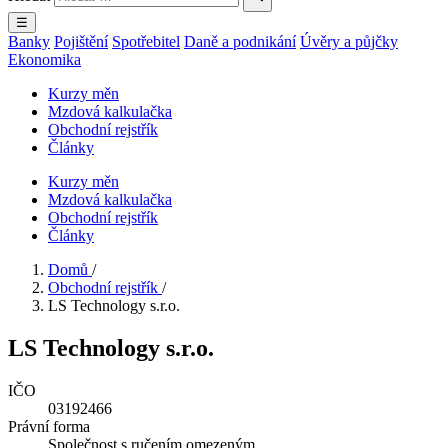
☰
Banky
Pojištění
Spotřebitel
Daně a podnikání
Úvěry a půjčky
Ekonomika
Kurzy měn
Mzdová kalkulačka
Obchodní rejstřík
Články
Kurzy měn
Mzdová kalkulačka
Obchodní rejstřík
Články
Domů
/
Obchodní rejstřík
/
LS Technology s.r.o.
LS Technology s.r.o.
IČO
03192466
Právní forma
Společnost s ručením omezeným