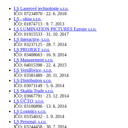
LS Laserové technologie s.r.o.
IČO: 07234970 · 22. 6. 2018
LS - okna s.r.o.
IČO: 01874713 · 9. 7. 2013
LS LUMINATION PICTURES Europe s.r.o.
IČO: 01915533 · 31. 10. 2017
LS Interactive, s.r.o.
IČO: 03237125 · 28. 7. 2014
LS PROJEKT s.r.o.
IČO: 03408663 · 16. 9. 2014
LS Management s.r.o.
IČO: 04015398 · 22. 4. 2015
LS Vernířovice, s.r.o.
IČO: 03581489 · 20. 11. 2014
LS-Distribution s.r.o.
IČO: 03073149 · 5. 6. 2014
LS Skalda Trade s.r.o.
IČO: 03667791 · 23. 12. 2014
LS ÚČTO, s.r.o.
IČO: 03106896 · 13. 6. 2014
LS Logistics s.r.o.
IČO: 03354032 · 1. 9. 2014
LS Personal, s.r.o.
IČO: 03244458 · 30. 7. 2014