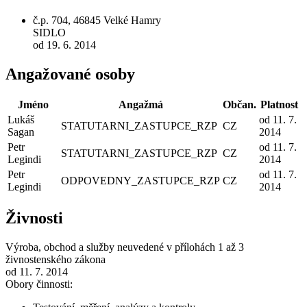
č.p. 704, 46845 Velké Hamry
SIDLO
od 19. 6. 2014
Angažované osoby
Jméno
Angažmá
Občan.
Platnost
Lukáš
od 11. 7.
STATUTARNI_ZASTUPCE_RZP
CZ
Sagan
2014
Petr
od 11. 7.
STATUTARNI_ZASTUPCE_RZP
CZ
Legindi
2014
Petr
od 11. 7.
ODPOVEDNY_ZASTUPCE_RZP
CZ
Legindi
2014
Živnosti
Výroba, obchod a služby neuvedené v přílohách 1 až 3
živnostenského zákona
od 11. 7. 2014
Obory činnosti: