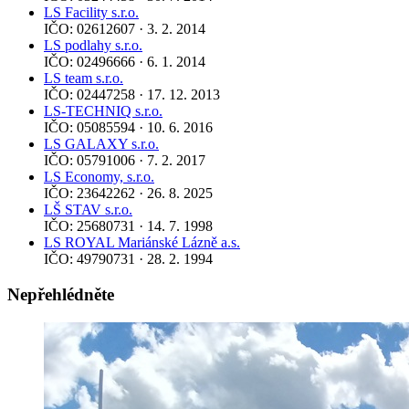
LS Facility s.r.o.
IČO: 02612607 · 3. 2. 2014
LS podlahy s.r.o.
IČO: 02496666 · 6. 1. 2014
LS team s.r.o.
IČO: 02447258 · 17. 12. 2013
LS-TECHNIQ s.r.o.
IČO: 05085594 · 10. 6. 2016
LS GALAXY s.r.o.
IČO: 05791006 · 7. 2. 2017
LS Economy, s.r.o.
IČO: 23642262 · 26. 8. 2025
LŠ STAV s.r.o.
IČO: 25680731 · 14. 7. 1998
LS ROYAL Mariánské Lázně a.s.
IČO: 49790731 · 28. 2. 1994
Nepřehlédněte