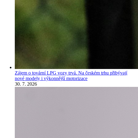
Zájem o tovární LPG vozy trvá. Na českém trhu přibývají
nové modely i výkonnější motorizace
30. 7. 2026