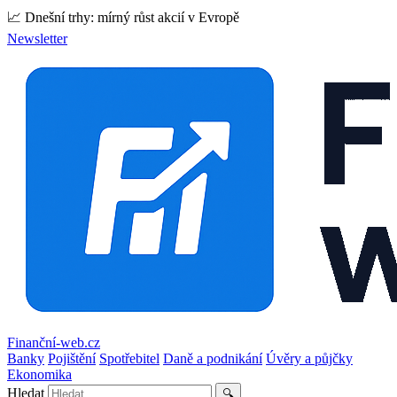
📈 Dnešní trhy: mírný růst akcií v Evropě
Newsletter
Finanční-web.cz
Banky
Pojištění
Spotřebitel
Daně a podnikání
Úvěry a půjčky
Ekonomika
Hledat
🔍