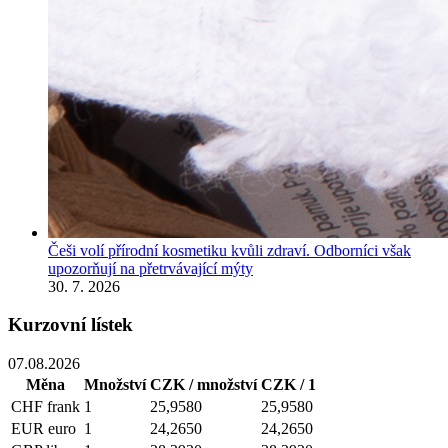
Češi volí přírodní kosmetiku kvůli zdraví. Odborníci však
upozorňují na přetrvávající mýty
30. 7. 2026
Kurzovní lístek
07.08.2026
Měna
Množství
CZK / množství
CZK / 1
CHF
frank
1
25,9580
25,9580
EUR
euro
1
24,2650
24,2650