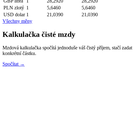
GBP
libra
1
28,2920
28,2920
PLN
zlotý
1
5,6460
5,6460
USD
dolar
1
21,0390
21,0390
Všechny měny
Kalkulačka čisté mzdy
Mzdová kalkulačka spočítá jednoduše váš čistý příjem, stačí zadat
konkrétní částku.
Spočítat →