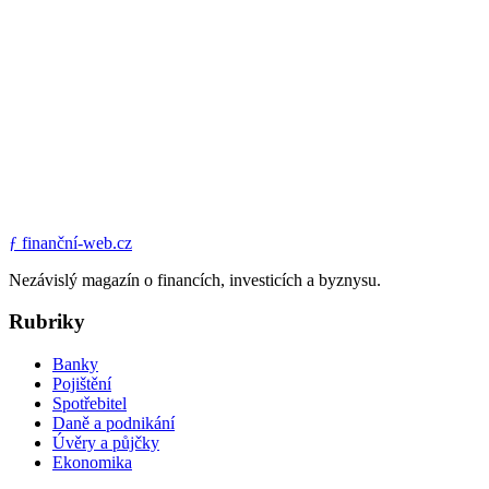
ƒ
finanční-web.cz
Nezávislý magazín o financích, investicích a byznysu.
Rubriky
Banky
Pojištění
Spotřebitel
Daně a podnikání
Úvěry a půjčky
Ekonomika