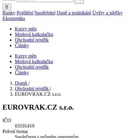
☰
Banky
Pojištění
Spotřebitel
Daně a podnikání
Úvěry a půjčky
Ekonomika
Kurzy měn
Mzdová kalkulačka
Obchodní rejstřík
Články
Kurzy měn
Mzdová kalkulačka
Obchodní rejstřík
Články
Domů
/
Obchodní rejstřík
/
EUROVRAK.CZ s.r.o.
EUROVRAK.CZ s.r.o.
IČO
03191419
Právní forma
Společnost s ručením omezeným