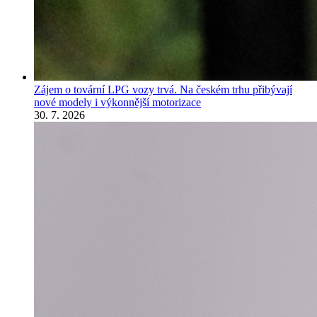
Zájem o tovární LPG vozy trvá. Na českém trhu přibývají
nové modely i výkonnější motorizace
30. 7. 2026