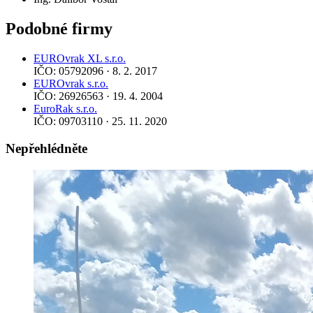
Podobné firmy
EUROvrak XL s.r.o.
IČO: 05792096 · 8. 2. 2017
EUROvrak s.r.o.
IČO: 26926563 · 19. 4. 2004
EuroRak s.r.o.
IČO: 09703110 · 25. 11. 2020
Nepřehlédněte