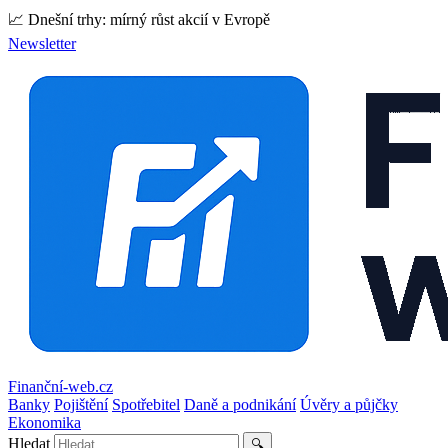
📈 Dnešní trhy: mírný růst akcií v Evropě
Newsletter
Finanční-web.cz
Banky
Pojištění
Spotřebitel
Daně a podnikání
Úvěry a půjčky
Ekonomika
Hledat
🔍