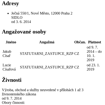
Adresy
Ječná 550/1, Nové Město, 12000 Praha 2
SIDLO
od 3. 6. 2014
Angažované osoby
Jméno
Angažmá
Občan.
Platnost
od 9. 7.
Jakub
2014 – do
STATUTARNI_ZASTUPCE_RZP
CZ
Císař
10. 1.
2019
Lucie
od 23. 1.
STATUTARNI_ZASTUPCE_RZP
CZ
Císařová
2019
Živnosti
Výroba, obchod a služby neuvedené v přílohách 1 až 3
živnostenského zákona
od 9. 7. 2014
Obory činnosti: