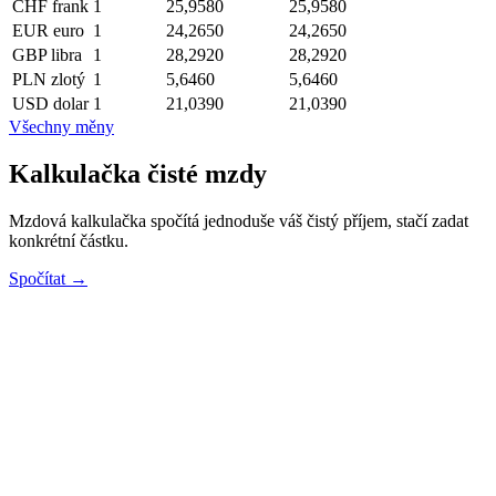
CHF
frank
1
25,9580
25,9580
EUR
euro
1
24,2650
24,2650
GBP
libra
1
28,2920
28,2920
PLN
zlotý
1
5,6460
5,6460
USD
dolar
1
21,0390
21,0390
Všechny měny
Kalkulačka čisté mzdy
Mzdová kalkulačka spočítá jednoduše váš čistý příjem, stačí zadat
konkrétní částku.
Spočítat →