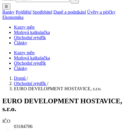
☰
Banky
Pojištění
Spotřebitel
Daně a podnikání
Úvěry a půjčky
Ekonomika
Kurzy měn
Mzdová kalkulačka
Obchodní rejstřík
Články
Kurzy měn
Mzdová kalkulačka
Obchodní rejstřík
Články
Domů
/
Obchodní rejstřík
/
EURO DEVELOPMENT HOSTAVICE, s.r.o.
EURO DEVELOPMENT HOSTAVICE,
s.r.o.
IČO
03184706