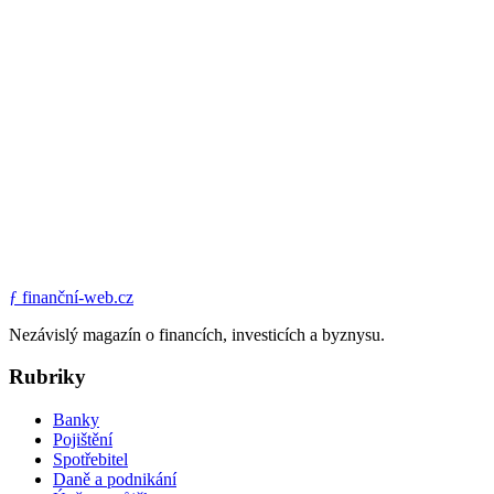
ƒ
finanční-web.cz
Nezávislý magazín o financích, investicích a byznysu.
Rubriky
Banky
Pojištění
Spotřebitel
Daně a podnikání