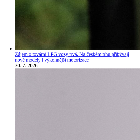
Zájem o tovární LPG vozy trvá. Na českém trhu přibývají
nové modely i výkonnější motorizace
30. 7. 2026