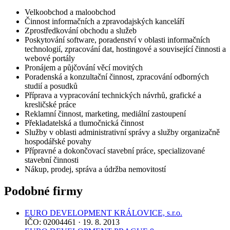
Velkoobchod a maloobchod
Činnost informačních a zpravodajských kanceláří
Zprostředkování obchodu a služeb
Poskytování software, poradenství v oblasti informačních
technologií, zpracování dat, hostingové a související činnosti a
webové portály
Pronájem a půjčování věcí movitých
Poradenská a konzultační činnost, zpracování odborných
studií a posudků
Příprava a vypracování technických návrhů, grafické a
kresličské práce
Reklamní činnost, marketing, mediální zastoupení
Překladatelská a tlumočnická činnost
Služby v oblasti administrativní správy a služby organizačně
hospodářské povahy
Přípravné a dokončovací stavební práce, specializované
stavební činnosti
Nákup, prodej, správa a údržba nemovitostí
Podobné firmy
EURO DEVELOPMENT KRÁLOVICE, s.r.o.
IČO: 02004461 · 19. 8. 2013