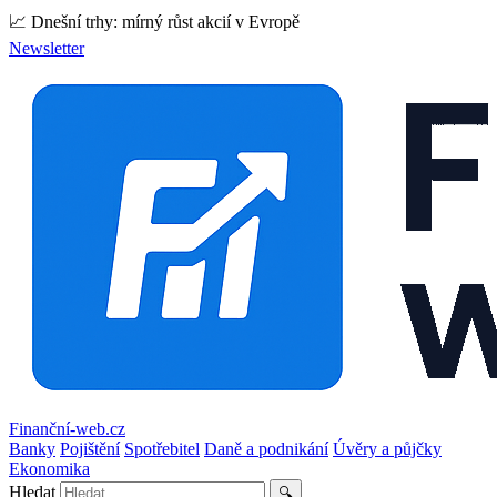
📈 Dnešní trhy: mírný růst akcií v Evropě
Newsletter
Finanční-web.cz
Banky
Pojištění
Spotřebitel
Daně a podnikání
Úvěry a půjčky
Ekonomika
Hledat
🔍