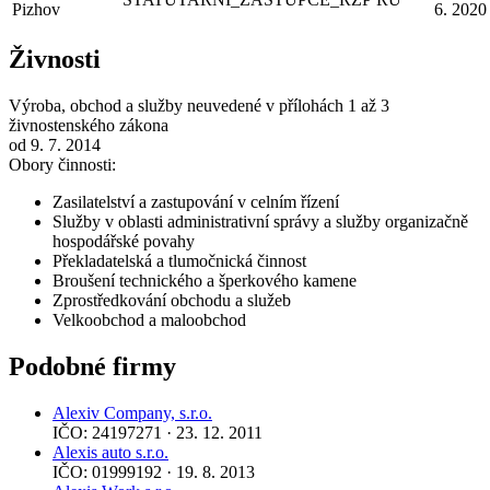
Pizhov
6. 2020
Živnosti
Výroba, obchod a služby neuvedené v přílohách 1 až 3
živnostenského zákona
od 9. 7. 2014
Obory činnosti:
Zasilatelství a zastupování v celním řízení
Služby v oblasti administrativní správy a služby organizačně
hospodářské povahy
Překladatelská a tlumočnická činnost
Broušení technického a šperkového kamene
Zprostředkování obchodu a služeb
Velkoobchod a maloobchod
Podobné firmy
Alexiv Company, s.r.o.
IČO: 24197271 · 23. 12. 2011
Alexis auto s.r.o.
IČO: 01999192 · 19. 8. 2013