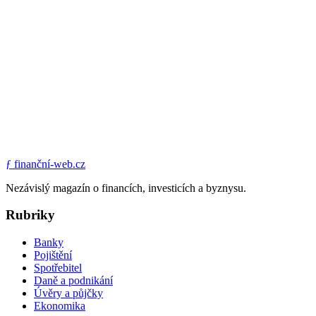
ƒ
finanční-web.cz
Nezávislý magazín o financích, investicích a byznysu.
Rubriky
Banky
Pojištění
Spotřebitel
Daně a podnikání
Úvěry a půjčky
Ekonomika