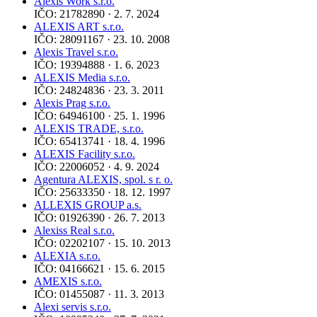
Alexis Work s.r.o.
IČO: 21782890 · 2. 7. 2024
ALEXIS ART s.r.o.
IČO: 28091167 · 23. 10. 2008
Alexis Travel s.r.o.
IČO: 19394888 · 1. 6. 2023
ALEXIS Media s.r.o.
IČO: 24824836 · 23. 3. 2011
Alexis Prag s.r.o.
IČO: 64946100 · 25. 1. 1996
ALEXIS TRADE, s.r.o.
IČO: 65413741 · 18. 4. 1996
ALEXIS Facility s.r.o.
IČO: 22006052 · 4. 9. 2024
Agentura ALEXIS, spol. s r. o.
IČO: 25633350 · 18. 12. 1997
ALLEXIS GROUP a.s.
IČO: 01926390 · 26. 7. 2013
Alexiss Real s.r.o.
IČO: 02202107 · 15. 10. 2013
ALEXIA s.r.o.
IČO: 04166621 · 15. 6. 2015
AMEXIS s.r.o.
IČO: 01455087 · 11. 3. 2013
Alexi servis s.r.o.