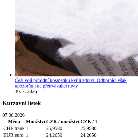
Češi volí přírodní kosmetiku kvůli zdraví. Odborníci však
upozorňují na přetrvávající mýty
30. 7. 2026
Kurzovní lístek
07.08.2026
Měna
Množství
CZK / množství
CZK / 1
CHF
frank
1
25,9580
25,9580
EUR
euro
1
24,2650
24,2650