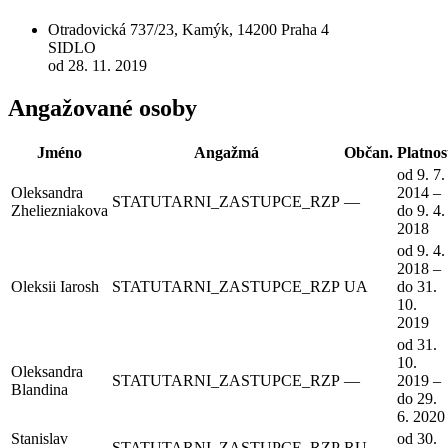
Otradovická 737/23, Kamýk, 14200 Praha 4
SIDLO
od 28. 11. 2019
Angažované osoby
Jméno
Angažmá
Občan.
Platnos
od 9. 7.
Oleksandra
2014 –
STATUTARNI_ZASTUPCE_RZP
—
Zheliezniakova
do 9. 4.
2018
od 9. 4.
2018 –
Oleksii Iarosh
STATUTARNI_ZASTUPCE_RZP
UA
do 31.
10.
2019
od 31.
10.
Oleksandra
STATUTARNI_ZASTUPCE_RZP
—
2019 –
Blandina
do 29.
6. 2020
Stanislav
od 30.
STATUTARNI_ZASTUPCE_RZP
RU