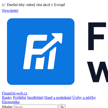
📈 Dnešní trhy: mírný růst akcií v Evropě
Newsletter
Finanční-web.cz
Banky
Pojištění
Spotřebitel
Daně a podnikání
Úvěry a půjčky
Ekonomika
Hledat
🔍