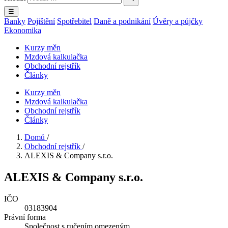
☰
Banky
Pojištění
Spotřebitel
Daně a podnikání
Úvěry a půjčky
Ekonomika
Kurzy měn
Mzdová kalkulačka
Obchodní rejstřík
Články
Kurzy měn
Mzdová kalkulačka
Obchodní rejstřík
Články
Domů
/
Obchodní rejstřík
/
ALEXIS & Company s.r.o.
ALEXIS & Company s.r.o.
IČO
03183904
Právní forma
Společnost s ručením omezeným