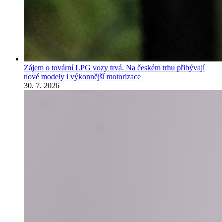
Zájem o tovární LPG vozy trvá. Na českém trhu přibývají
nové modely i výkonnější motorizace
30. 7. 2026