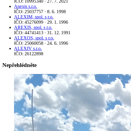
IČO: 10995340 · 27. 7. 2021
Anexis s.r.o.
IČO: 25037757 · 8. 6. 1998
ALEXIM, spol. s r.o.
IČO: 45276099 · 29. 1. 1996
AREXIS, spol. s r.o.
IČO: 44741413 · 31. 12. 1991
ALEXOS, spol. s r.o.
IČO: 25060058 · 24. 6. 1996
ALEXIV s.r.o.
IČO: 26122898
Nepřehlédněte