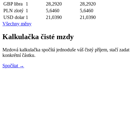
GBP
libra
1
28,2920
28,2920
PLN
zlotý
1
5,6460
5,6460
USD
dolar
1
21,0390
21,0390
Všechny měny
Kalkulačka čisté mzdy
Mzdová kalkulačka spočítá jednoduše váš čistý příjem, stačí zadat
konkrétní částku.
Spočítat →