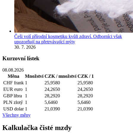
Češi volí přírodní kosmetiku kvůli zdraví. Odborníci však
upozorňují na přetrvávající mýty
30. 7. 2026
Kurzovní lístek
08.08.2026
Měna
Množství
CZK / množství
CZK / 1
CHF
frank
1
25,9580
25,9580
EUR
euro
1
24,2650
24,2650
GBP
libra
1
28,2920
28,2920
PLN
zlotý
1
5,6460
5,6460
USD
dolar
1
21,0390
21,0390
Všechny měny
Kalkulačka čisté mzdy