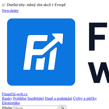
📈 Dnešní trhy: mírný růst akcií v Evropě
Newsletter
Finanční-web.cz
Banky
Pojištění
Spotřebitel
Daně a podnikání
Úvěry a půjčky
Ekonomika
Hledat
🔍