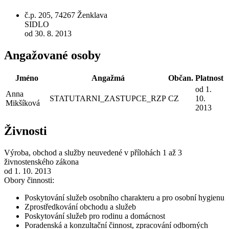
č.p. 205, 74267 Ženklava
SIDLO
od 30. 8. 2013
Angažované osoby
Jméno
Angažmá
Občan.
Platnost
od 1.
Anna
STATUTARNI_ZASTUPCE_RZP
CZ
10.
Mikšíková
2013
Živnosti
Výroba, obchod a služby neuvedené v přílohách 1 až 3
živnostenského zákona
od 1. 10. 2013
Obory činnosti:
Poskytování služeb osobního charakteru a pro osobní hygienu
Zprostředkování obchodu a služeb
Poskytování služeb pro rodinu a domácnost
Poradenská a konzultační činnost, zpracování odborných