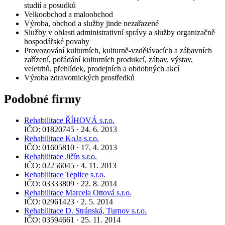
studií a posudků
Velkoobchod a maloobchod
Výroba, obchod a služby jinde nezařazené
Služby v oblasti administrativní správy a služby organizačně
hospodářské povahy
Provozování kulturních, kulturně-vzdělávacích a zábavních
zařízení, pořádání kulturních produkcí, zábav, výstav,
veletrhů, přehlídek, prodejních a obdobných akcí
Výroba zdravotnických prostředků
Podobné firmy
Rehabilitace ŘÍHOVÁ s.r.o.
IČO: 01820745 · 24. 6. 2013
Rehabilitace KoJa s.r.o.
IČO: 01605810 · 17. 4. 2013
Rehabilitace Jičín s.r.o.
IČO: 02256045 · 4. 11. 2013
Rehabilitace Teplice s.r.o.
IČO: 03333809 · 22. 8. 2014
Rehabilitace Marcela Ottová s.r.o.
IČO: 02961423 · 2. 5. 2014
Rehabilitace D. Stránská, Turnov s.r.o.
IČO: 03594661 · 25. 11. 2014