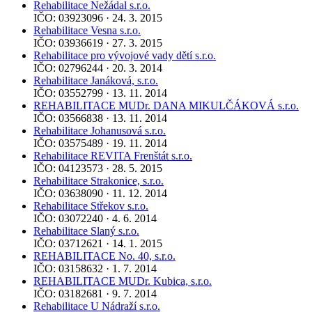
Rehabilitace Nežádal s.r.o.
IČO: 03923096 · 24. 3. 2015
Rehabilitace Vesna s.r.o.
IČO: 03936619 · 27. 3. 2015
Rehabilitace pro vývojové vady dětí s.r.o.
IČO: 02796244 · 20. 3. 2014
Rehabilitace Janáková, s.r.o.
IČO: 03552799 · 13. 11. 2014
REHABILITACE MUDr. DANA MIKULČÁKOVÁ s.r.o.
IČO: 03566838 · 13. 11. 2014
Rehabilitace Johanusová s.r.o.
IČO: 03575489 · 19. 11. 2014
Rehabilitace REVITA Frenštát s.r.o.
IČO: 04123573 · 28. 5. 2015
Rehabilitace Strakonice, s.r.o.
IČO: 03638090 · 11. 12. 2014
Rehabilitace Střekov s.r.o.
IČO: 03072240 · 4. 6. 2014
Rehabilitace Slaný s.r.o.
IČO: 03712621 · 14. 1. 2015
REHABILITACE No. 40, s.r.o.
IČO: 03158632 · 1. 7. 2014
REHABILITACE MUDr. Kubica, s.r.o.
IČO: 03182681 · 9. 7. 2014
Rehabilitace U Nádraží s.r.o.