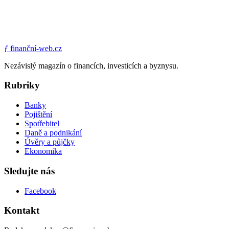
ƒ
finanční-web.cz
Nezávislý magazín o financích, investicích a byznysu.
Rubriky
Banky
Pojištění
Spotřebitel
Daně a podnikání
Úvěry a půjčky
Ekonomika
Sledujte nás
Facebook
Kontakt