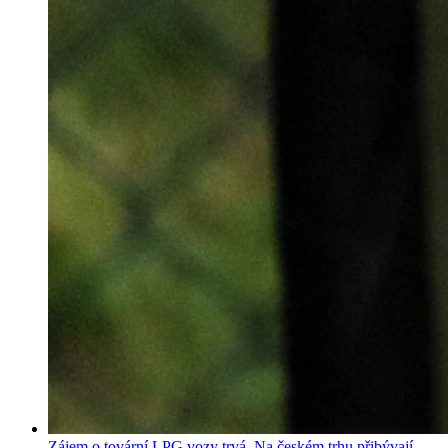
Zájem o tovární LPG vozy trvá. Na českém trhu přibývají