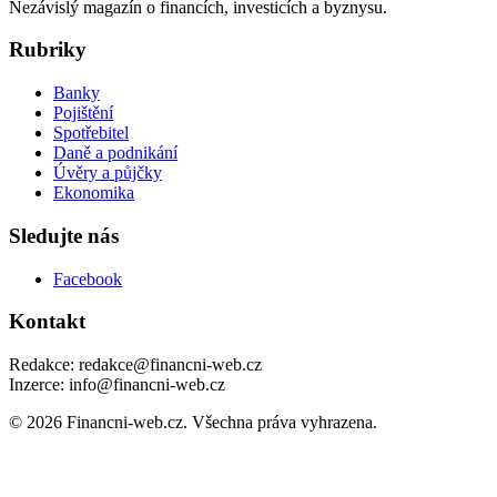
Nezávislý magazín o financích, investicích a byznysu.
Rubriky
Banky
Pojištění
Spotřebitel
Daně a podnikání
Úvěry a půjčky
Ekonomika
Sledujte nás
Facebook
Kontakt
Redakce: redakce@financni-web.cz
Inzerce: info@financni-web.cz
© 2026 Financni-web.cz. Všechna práva vyhrazena.