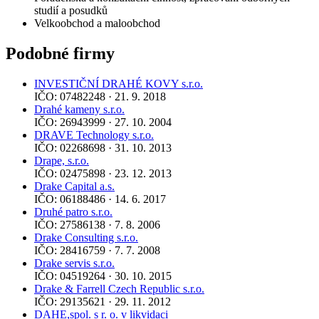
studií a posudků
Velkoobchod a maloobchod
Podobné firmy
INVESTIČNÍ DRAHÉ KOVY s.r.o.
IČO: 07482248 · 21. 9. 2018
Drahé kameny s.r.o.
IČO: 26943999 · 27. 10. 2004
DRAVE Technology s.r.o.
IČO: 02268698 · 31. 10. 2013
Drape, s.r.o.
IČO: 02475898 · 23. 12. 2013
Drake Capital a.s.
IČO: 06188486 · 14. 6. 2017
Druhé patro s.r.o.
IČO: 27586138 · 7. 8. 2006
Drake Consulting s.r.o.
IČO: 28416759 · 7. 7. 2008
Drake servis s.r.o.
IČO: 04519264 · 30. 10. 2015
Drake & Farrell Czech Republic s.r.o.
IČO: 29135621 · 29. 11. 2012
DAHE,spol. s r. o. v likvidaci