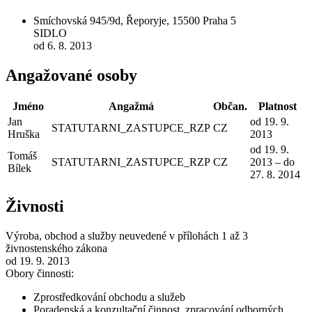
Smíchovská 945/9d, Řeporyje, 15500 Praha 5
SIDLO
od 6. 8. 2013
Angažované osoby
Jméno
Angažmá
Občan.
Platnost
Jan
od 19. 9.
STATUTARNI_ZASTUPCE_RZP
CZ
Hruška
2013
od 19. 9.
Tomáš
STATUTARNI_ZASTUPCE_RZP
CZ
2013 – do
Bílek
27. 8. 2014
Živnosti
Výroba, obchod a služby neuvedené v přílohách 1 až 3
živnostenského zákona
od 19. 9. 2013
Obory činnosti:
Zprostředkování obchodu a služeb
Poradenská a konzultační činnost, zpracování odborných