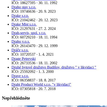
IČO: 18627595 · 30. 11. 1992
Draho stav s.r.o.
IČO: 19746636 · 20. 9. 2023
Drake s.r.o.
IČO: 21042462 · 20. 12. 2023
Drake Mist s.r.o.
IČO: 21297631 · 27. 2. 2024
Drah-servis, spol. s r.o.
IČO: 60729210 · 18. 11. 1994
Draho v.o.s.
IČO: 26143470 · 29. 12. 1999
Dráče s.r.o.
IČO: 10720537 · 1. 4. 2021
Drage Petrevski
IČO: 26733536 · 18. 11. 2002
Druhé bytové družstvo Budišov, družstvo " v likvidaci "
IČO: 25592092 · 1. 3. 2000
Drave s.r.o.
IČO: 06358837 · 18. 8. 2017
Draht Product World s.r.o. "v likvidaci"
IČO: 07305818 · 20. 7. 2018
Nepřehlédněte