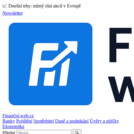
📈 Dnešní trhy: mírný růst akcií v Evropě
Newsletter
Finanční-web.cz
Banky
Pojištění
Spotřebitel
Daně a podnikání
Úvěry a půjčky
Ekonomika
Hledat
🔍