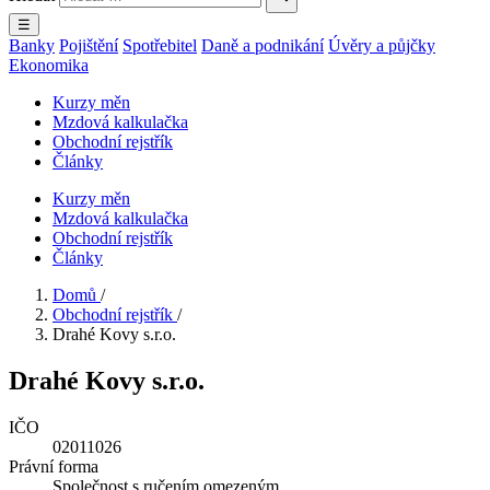
☰
Banky
Pojištění
Spotřebitel
Daně a podnikání
Úvěry a půjčky
Ekonomika
Kurzy měn
Mzdová kalkulačka
Obchodní rejstřík
Články
Kurzy měn
Mzdová kalkulačka
Obchodní rejstřík
Články
Domů
/
Obchodní rejstřík
/
Drahé Kovy s.r.o.
Drahé Kovy s.r.o.
IČO
02011026
Právní forma
Společnost s ručením omezeným