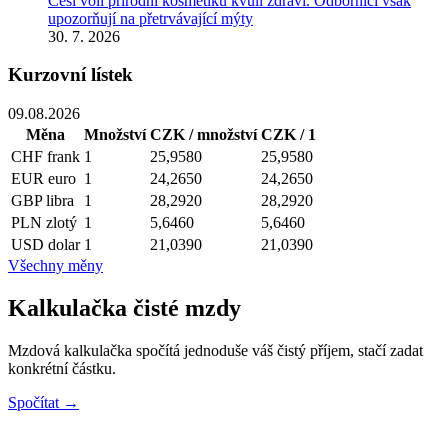
Češi volí přírodní kosmetiku kvůli zdraví. Odborníci však
upozorňují na přetrvávající mýty
30. 7. 2026
Kurzovní lístek
09.08.2026
Měna
Množství
CZK / množství
CZK / 1
CHF
frank
1
25,9580
25,9580
EUR
euro
1
24,2650
24,2650
GBP
libra
1
28,2920
28,2920
PLN
zlotý
1
5,6460
5,6460
USD
dolar
1
21,0390
21,0390
Všechny měny
Kalkulačka čisté mzdy
Mzdová kalkulačka spočítá jednoduše váš čistý příjem, stačí zadat
konkrétní částku.
Spočítat →