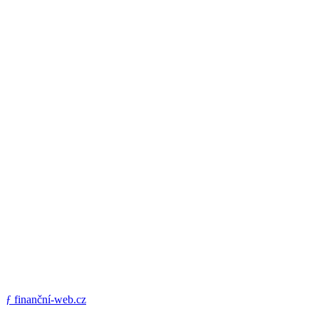
ƒ
finanční-web.cz