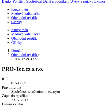
Banky
Pojištění
Spotřebitel
Daně a podnikání
Úvěry a půjčky
Ekono
Kurzy měn
Mzdová kalkulačka
Obchodní rejstřík
Články
Kurzy měn
Mzdová kalkulačka
Obchodní rejstřík
Články
Domů
/
Obchodní rejstřík
/
PRO-Tec.cz s.r.o.
PRO-Tec.cz s.r.o.
IČO
01593889
Právní forma
Společnost s ručením omezeným
Zápis do rejstříku
23. 5. 2013
Datum vzniku