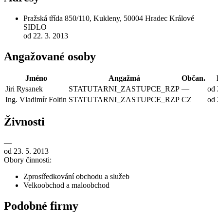
Pražská třída 850/110, Kukleny, 50004 Hradec Králové
SIDLO
od 22. 3. 2013
Angažované osoby
Jméno
Angažmá
Občan.
Jiri Rysanek
STATUTARNI_ZASTUPCE_RZP
—
od 
Ing. Vladimír Foltin
STATUTARNI_ZASTUPCE_RZP
CZ
od 
Živnosti
—
od 23. 5. 2013
Obory činnosti:
Zprostředkování obchodu a služeb
Velkoobchod a maloobchod
Podobné firmy