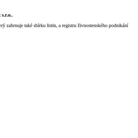
s.r.o.
.
rý zahrnuje také sbírku listin, a registru živnostenského podnikání