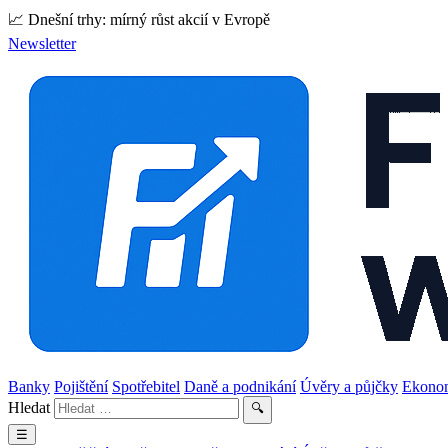
📈 Dnešní trhy: mírný růst akcií v Evropě
Newsletter
Banky
Pojištění
Spotřebitel
Daně a podnikání
Úvěry a půjčky
Ekono
Hledat
🔍
☰