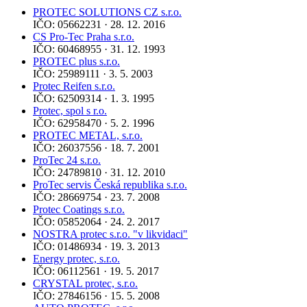
PROTEC SOLUTIONS CZ s.r.o.
IČO: 05662231 · 28. 12. 2016
CS Pro-Tec Praha s.r.o.
IČO: 60468955 · 31. 12. 1993
PROTEC plus s.r.o.
IČO: 25989111 · 3. 5. 2003
Protec Reifen s.r.o.
IČO: 62509314 · 1. 3. 1995
Protec, spol s r.o.
IČO: 62958470 · 5. 2. 1996
PROTEC METAL, s.r.o.
IČO: 26037556 · 18. 7. 2001
ProTec 24 s.r.o.
IČO: 24789810 · 31. 12. 2010
ProTec servis Česká republika s.r.o.
IČO: 28669754 · 23. 7. 2008
Protec Coatings s.r.o.
IČO: 05852064 · 24. 2. 2017
NOSTRA protec s.r.o. "v likvidaci"
IČO: 01486934 · 19. 3. 2013
Energy protec, s.r.o.
IČO: 06112561 · 19. 5. 2017
CRYSTAL protec, s.r.o.
IČO: 27846156 · 15. 5. 2008