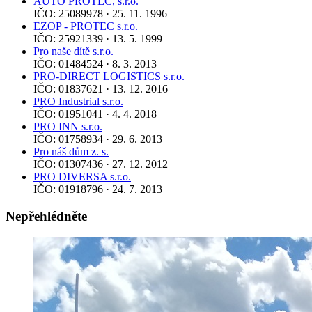
AUTO PROTEC, s.r.o.
IČO: 25089978 · 25. 11. 1996
EZOP - PROTEC s.r.o.
IČO: 25921339 · 13. 5. 1999
Pro naše dítě s.r.o.
IČO: 01484524 · 8. 3. 2013
PRO-DIRECT LOGISTICS s.r.o.
IČO: 01837621 · 13. 12. 2016
PRO Industrial s.r.o.
IČO: 01951041 · 4. 4. 2018
PRO INN s.r.o.
IČO: 01758934 · 29. 6. 2013
Pro náš dům z. s.
IČO: 01307436 · 27. 12. 2012
PRO DIVERSA s.r.o.
IČO: 01918796 · 24. 7. 2013
Nepřehlédněte